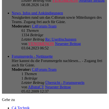
Letzter Beitrag
von
VENOMENON
Neuester Beitrag
08.08.2026 14:18
News, Infos und Ankündigungen
Neuigkeiten rund um das C4forum sowie Mitteilungen des
Teams. Zugang frei auch für Gäste.
Moderator:
C4Forum-Team
61
Themen
1334
Beiträge
Letzter Beitrag
Re: Userlöschungen
von
VENOMENON
Neuester Beitrag
03.04.2023 06:52
Forumsregeln - Nettiquette
Hier kannst du die Forumsregeln nachlesen... - Zugang frei
auch für Gäste.
Moderator:
C4Forum-Team
1
Themen
1
Beiträge
Letzter Beitrag
Übersicht - Forumsregeln
von
ABstraCT
Neuester Beitrag
05.02.2009 12:37
Gehe zu
C4 Technik