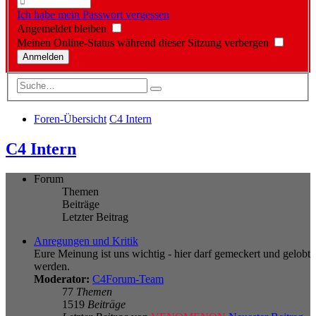
Ich habe mein Passwort vergessen
Angemeldet bleiben
Meinen Online-Status während dieser Sitzung verbergen
Foren-Übersicht
C4 Intern
C4 Intern
Forum
Themen
Beiträge
Letzter Beitrag
Anregungen und Kritik
Eure Meinung ist uns wichtig - hier darf gemeckert und gelobt
werden.
Moderator:
C4Forum-Team
77
Themen
1519
Beiträge