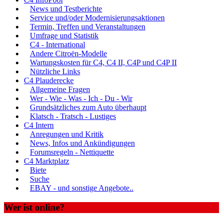
News und Testberichte
Service und/oder Modernisierungsaktionen
Termin, Treffen und Veranstaltungen
Umfrage und Statistik
C4 - International
Andere Citroën-Modelle
Wartungskosten für C4, C4 II, C4P und C4P II
Nützliche Links
C4 Plauderecke
Allgemeine Fragen
Wer - Wie - Was - Ich - Du - Wir
Grundsätzliches zum Auto überhaupt
Klatsch - Tratsch - Lustiges
C4 Intern
Anregungen und Kritik
News, Infos und Ankündigungen
Forumsregeln - Nettiquette
C4 Marktplatz
Biete
Suche
EBAY - und sonstige Angebote..
Wer ist online?