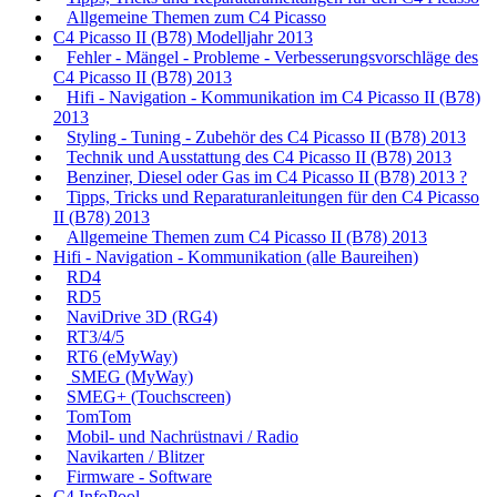
Allgemeine Themen zum C4 Picasso
C4 Picasso II (B78) Modelljahr 2013
Fehler - Mängel - Probleme - Verbesserungsvorschläge des
C4 Picasso II (B78) 2013
Hifi - Navigation - Kommunikation im C4 Picasso II (B78)
2013
Styling - Tuning - Zubehör des C4 Picasso II (B78) 2013
Technik und Ausstattung des C4 Picasso II (B78) 2013
Benziner, Diesel oder Gas im C4 Picasso II (B78) 2013 ?
Tipps, Tricks und Reparaturanleitungen für den C4 Picasso
II (B78) 2013
Allgemeine Themen zum C4 Picasso II (B78) 2013
Hifi - Navigation - Kommunikation (alle Baureihen)
RD4
RD5
NaviDrive 3D (RG4)
RT3/4/5
RT6 (eMyWay)
SMEG (MyWay)
SMEG+ (Touchscreen)
TomTom
Mobil- und Nachrüstnavi / Radio
Navikarten / Blitzer
Firmware - Software
C4 InfoPool