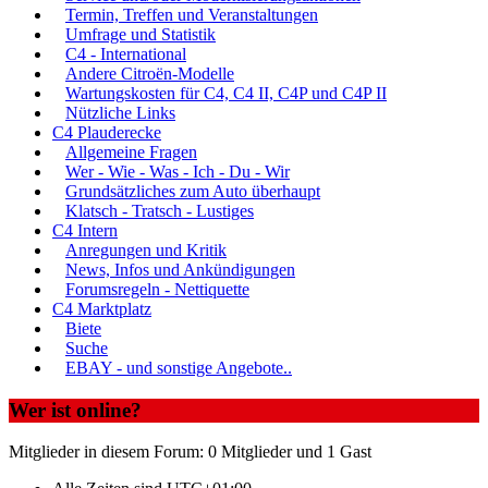
Termin, Treffen und Veranstaltungen
Umfrage und Statistik
C4 - International
Andere Citroën-Modelle
Wartungskosten für C4, C4 II, C4P und C4P II
Nützliche Links
C4 Plauderecke
Allgemeine Fragen
Wer - Wie - Was - Ich - Du - Wir
Grundsätzliches zum Auto überhaupt
Klatsch - Tratsch - Lustiges
C4 Intern
Anregungen und Kritik
News, Infos und Ankündigungen
Forumsregeln - Nettiquette
C4 Marktplatz
Biete
Suche
EBAY - und sonstige Angebote..
Wer ist online?
Mitglieder in diesem Forum: 0 Mitglieder und 1 Gast