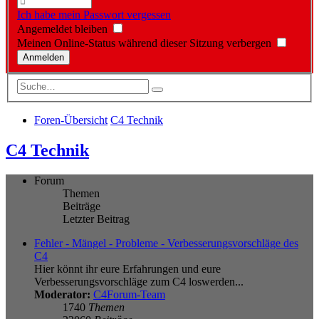
Ich habe mein Passwort vergessen
Angemeldet bleiben
Meinen Online-Status während dieser Sitzung verbergen
Foren-Übersicht
C4 Technik
C4 Technik
Forum
Themen
Beiträge
Letzter Beitrag
Fehler - Mängel - Probleme - Verbesserungsvorschläge des
C4
Hier könnt ihr eure Erfahrungen und eure
Verbesserungsvorschläge zum C4 loswerden...
Moderator:
C4Forum-Team
1740
Themen