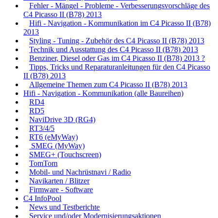
Fehler - Mängel - Probleme - Verbesserungsvorschläge des
C4 Picasso II (B78) 2013
Hifi - Navigation - Kommunikation im C4 Picasso II (B78)
2013
Styling - Tuning - Zubehör des C4 Picasso II (B78) 2013
Technik und Ausstattung des C4 Picasso II (B78) 2013
Benziner, Diesel oder Gas im C4 Picasso II (B78) 2013 ?
Tipps, Tricks und Reparaturanleitungen für den C4 Picasso
II (B78) 2013
Allgemeine Themen zum C4 Picasso II (B78) 2013
Hifi - Navigation - Kommunikation (alle Baureihen)
RD4
RD5
NaviDrive 3D (RG4)
RT3/4/5
RT6 (eMyWay)
SMEG (MyWay)
SMEG+ (Touchscreen)
TomTom
Mobil- und Nachrüstnavi / Radio
Navikarten / Blitzer
Firmware - Software
C4 InfoPool
News und Testberichte
Service und/oder Modernisierungsaktionen