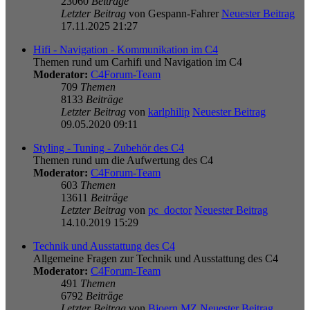
23060
Beiträge
Letzter Beitrag
von
Gespann-Fahrer
Neuester Beitrag
17.11.2025 21:27
Hifi - Navigation - Kommunikation im C4
Themen rund um Carhifi und Navigation im C4
Moderator:
C4Forum-Team
709
Themen
8133
Beiträge
Letzter Beitrag
von
karlphilip
Neuester Beitrag
09.05.2020 09:11
Styling - Tuning - Zubehör des C4
Themen rund um die Aufwertung des C4
Moderator:
C4Forum-Team
603
Themen
13611
Beiträge
Letzter Beitrag
von
pc_doctor
Neuester Beitrag
14.10.2019 15:29
Technik und Ausstattung des C4
Allgemeine Fragen zur Technik und Ausstattung des C4
Moderator:
C4Forum-Team
491
Themen
6792
Beiträge
Letzter Beitrag
von
Bjoern MZ
Neuester Beitrag