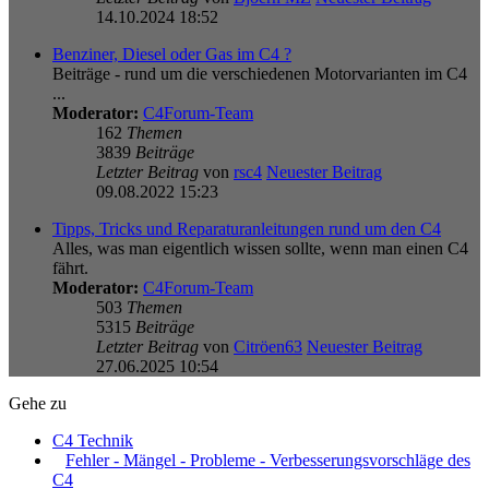
14.10.2024 18:52
Benziner, Diesel oder Gas im C4 ?
Beiträge - rund um die verschiedenen Motorvarianten im C4
...
Moderator:
C4Forum-Team
162
Themen
3839
Beiträge
Letzter Beitrag
von
rsc4
Neuester Beitrag
09.08.2022 15:23
Tipps, Tricks und Reparaturanleitungen rund um den C4
Alles, was man eigentlich wissen sollte, wenn man einen C4
fährt.
Moderator:
C4Forum-Team
503
Themen
5315
Beiträge
Letzter Beitrag
von
Citröen63
Neuester Beitrag
27.06.2025 10:54
Gehe zu
C4 Technik
Fehler - Mängel - Probleme - Verbesserungsvorschläge des
C4