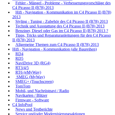
Fehler - Mängel - Probleme - Verbesserungsvorschläge des
C4 Picasso II (B78) 2013
Hifi - Navigation - Kommunikation im C4 Picasso II (B78)
2013
Styling - Tuning - Zubehör des C4 Picasso II (B78) 2013
Technik und Ausstattung des C4 Picasso II (B78) 2013
Benziner, Diesel oder Gas im C4 Picasso II (B78) 2013 ?
Tipps, Tricks und Reparaturanleitungen für den C4 Picasso
II (B78) 2013
Allgemeine Themen zum C4 Picasso II (B78) 2013
Hifi - Navigation - Kommunikation (alle Baureihen)
RD4
RD5
NaviDrive 3D (RG4)
RT3/4/5
RT6 (eMyWay)
SMEG (MyWay)
SMEG+ (Touchscreen)
TomTom
Mobil- und Nachrüstnavi / Radio
Navikarten / Blitzer
Firmware - Software
C4 InfoPool
News und Testberichte
Service und/oder Modernisierungsaktionen