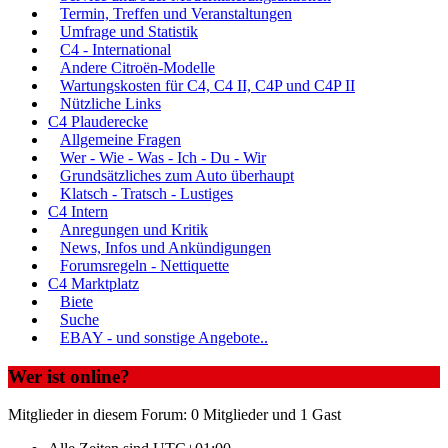
Termin, Treffen und Veranstaltungen
Umfrage und Statistik
C4 - International
Andere Citroën-Modelle
Wartungskosten für C4, C4 II, C4P und C4P II
Nützliche Links
C4 Plauderecke
Allgemeine Fragen
Wer - Wie - Was - Ich - Du - Wir
Grundsätzliches zum Auto überhaupt
Klatsch - Tratsch - Lustiges
C4 Intern
Anregungen und Kritik
News, Infos und Ankündigungen
Forumsregeln - Nettiquette
C4 Marktplatz
Biete
Suche
EBAY - und sonstige Angebote..
Wer ist online?
Mitglieder in diesem Forum: 0 Mitglieder und 1 Gast