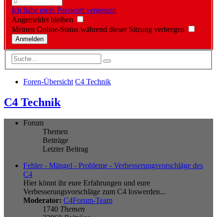
Ich habe mein Passwort vergessen
Angemeldet bleiben
Meinen Online-Status während dieser Sitzung verbergen
Foren-Übersicht
C4 Technik
C4 Technik
Forum
Themen
Beiträge
Letzter Beitrag
Fehler - Mängel - Probleme - Verbesserungsvorschläge des
C4
Hier könnt ihr eure Erfahrungen und eure
Verbesserungsvorschläge zum C4 loswerden...
Moderator:
C4Forum-Team
1740
Themen