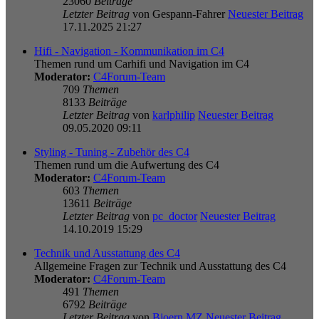
23060
Beiträge
Letzter Beitrag
von
Gespann-Fahrer
Neuester Beitrag
17.11.2025 21:27
Hifi - Navigation - Kommunikation im C4
Themen rund um Carhifi und Navigation im C4
Moderator:
C4Forum-Team
709
Themen
8133
Beiträge
Letzter Beitrag
von
karlphilip
Neuester Beitrag
09.05.2020 09:11
Styling - Tuning - Zubehör des C4
Themen rund um die Aufwertung des C4
Moderator:
C4Forum-Team
603
Themen
13611
Beiträge
Letzter Beitrag
von
pc_doctor
Neuester Beitrag
14.10.2019 15:29
Technik und Ausstattung des C4
Allgemeine Fragen zur Technik und Ausstattung des C4
Moderator:
C4Forum-Team
491
Themen
6792
Beiträge
Letzter Beitrag
von
Bjoern MZ
Neuester Beitrag