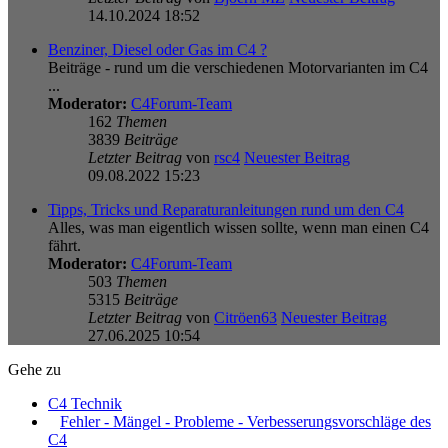
14.10.2024 18:52
Benziner, Diesel oder Gas im C4 ?
Beiträge - rund um die verschiedenen Motorvarianten im C4
...
Moderator:
C4Forum-Team
162
Themen
3839
Beiträge
Letzter Beitrag
von
rsc4
Neuester Beitrag
09.08.2022 15:23
Tipps, Tricks und Reparaturanleitungen rund um den C4
Alles, was man eigentlich wissen sollte, wenn man einen C4
fährt.
Moderator:
C4Forum-Team
503
Themen
5315
Beiträge
Letzter Beitrag
von
Citröen63
Neuester Beitrag
27.06.2025 10:54
Gehe zu
C4 Technik
Fehler - Mängel - Probleme - Verbesserungsvorschläge des
C4