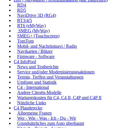
RD4
RD5
NaviDrive 3D (RG4)
RT3/4/5
RT6 (eMyWay)
SMEG (MyWay)
SMEG+ (Touchscreen)
TomTom
Mobil- und Nachrüstnavi / Radio
Navikarten / Blitzer
Firmware - Software
C4 InfoPool
News und Testberichte
Service und/oder Modernisierungsaktionen
Termin, Treffen und Veranstaltungen
Umfrage und Statistik
C4 - International
Andere Citroën-Modelle
Wartungskosten für C4, C4 II, C4P und C4P II
Nützliche Links
C4 Plauderecke
Allgemeine Fragen
Wer - Wie - Was - Ich - Du - Wir
Grundsätzliches zum Auto überhaupt