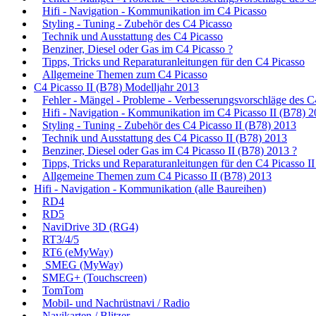
Hifi - Navigation - Kommunikation im C4 Picasso
Styling - Tuning - Zubehör des C4 Picasso
Technik und Ausstattung des C4 Picasso
Benziner, Diesel oder Gas im C4 Picasso ?
Tipps, Tricks und Reparaturanleitungen für den C4 Picasso
Allgemeine Themen zum C4 Picasso
C4 Picasso II (B78) Modelljahr 2013
Fehler - Mängel - Probleme - Verbesserungsvorschläge des C
Hifi - Navigation - Kommunikation im C4 Picasso II (B78) 
Styling - Tuning - Zubehör des C4 Picasso II (B78) 2013
Technik und Ausstattung des C4 Picasso II (B78) 2013
Benziner, Diesel oder Gas im C4 Picasso II (B78) 2013 ?
Tipps, Tricks und Reparaturanleitungen für den C4 Picasso I
Allgemeine Themen zum C4 Picasso II (B78) 2013
Hifi - Navigation - Kommunikation (alle Baureihen)
RD4
RD5
NaviDrive 3D (RG4)
RT3/4/5
RT6 (eMyWay)
SMEG (MyWay)
SMEG+ (Touchscreen)
TomTom
Mobil- und Nachrüstnavi / Radio
Navikarten / Blitzer