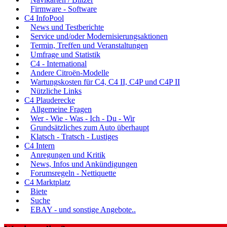
Firmware - Software
C4 InfoPool
News und Testberichte
Service und/oder Modernisierungsaktionen
Termin, Treffen und Veranstaltungen
Umfrage und Statistik
C4 - International
Andere Citroën-Modelle
Wartungskosten für C4, C4 II, C4P und C4P II
Nützliche Links
C4 Plauderecke
Allgemeine Fragen
Wer - Wie - Was - Ich - Du - Wir
Grundsätzliches zum Auto überhaupt
Klatsch - Tratsch - Lustiges
C4 Intern
Anregungen und Kritik
News, Infos und Ankündigungen
Forumsregeln - Nettiquette
C4 Marktplatz
Biete
Suche
EBAY - und sonstige Angebote..