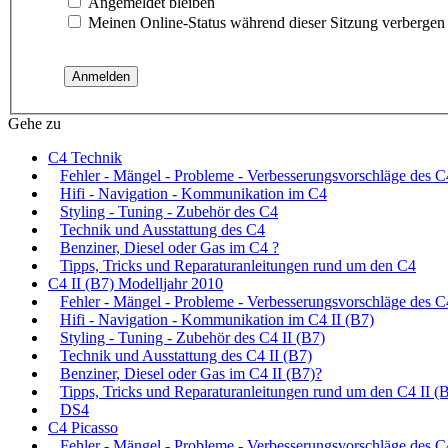
Angemeldet bleiben
Meinen Online-Status während dieser Sitzung verbergen
Gehe zu
C4 Technik
Fehler - Mängel - Probleme - Verbesserungsvorschläge des C
Hifi - Navigation - Kommunikation im C4
Styling - Tuning - Zubehör des C4
Technik und Ausstattung des C4
Benziner, Diesel oder Gas im C4 ?
Tipps, Tricks und Reparaturanleitungen rund um den C4
C4 II (B7) Modelljahr 2010
Fehler - Mängel - Probleme - Verbesserungsvorschläge des C
Hifi - Navigation - Kommunikation im C4 II (B7)
Styling - Tuning - Zubehör des C4 II (B7)
Technik und Ausstattung des C4 II (B7)
Benziner, Diesel oder Gas im C4 II (B7)?
Tipps, Tricks und Reparaturanleitungen rund um den C4 II (
DS4
C4 Picasso
Fehler - Mängel - Probleme - Verbesserungsvorschläge des C