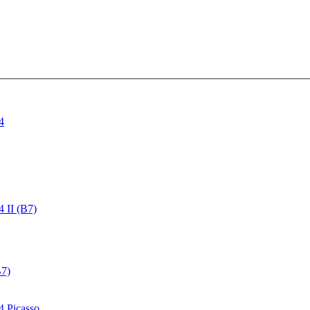
4
4 II (B7)
B7)
4 Picasso