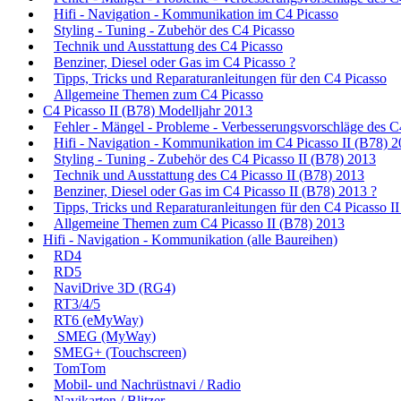
Hifi - Navigation - Kommunikation im C4 Picasso
Styling - Tuning - Zubehör des C4 Picasso
Technik und Ausstattung des C4 Picasso
Benziner, Diesel oder Gas im C4 Picasso ?
Tipps, Tricks und Reparaturanleitungen für den C4 Picasso
Allgemeine Themen zum C4 Picasso
C4 Picasso II (B78) Modelljahr 2013
Fehler - Mängel - Probleme - Verbesserungsvorschläge des C
Hifi - Navigation - Kommunikation im C4 Picasso II (B78) 
Styling - Tuning - Zubehör des C4 Picasso II (B78) 2013
Technik und Ausstattung des C4 Picasso II (B78) 2013
Benziner, Diesel oder Gas im C4 Picasso II (B78) 2013 ?
Tipps, Tricks und Reparaturanleitungen für den C4 Picasso I
Allgemeine Themen zum C4 Picasso II (B78) 2013
Hifi - Navigation - Kommunikation (alle Baureihen)
RD4
RD5
NaviDrive 3D (RG4)
RT3/4/5
RT6 (eMyWay)
SMEG (MyWay)
SMEG+ (Touchscreen)
TomTom
Mobil- und Nachrüstnavi / Radio
Navikarten / Blitzer