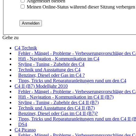
Angemeldet bleiben
Meinen Online-Status während dieser Sitzung verbergen
Gehe zu
C4 Technik
Fehler - Mängel - Probleme - Verbesserungsvorschläge des C
Hifi - Navigation - Kommunikation im C4
Styling - Tuning - Zubehör des C4
Technik und Ausstattung des C4
Benziner, Diesel oder Gas im C4 ?
Tipps, Tricks und Reparaturanleitungen rund um den C4
C4 II (B7) Modelljahr 2010
Fehler - Mängel - Probleme - Verbesserungsvorschläge des C
Hifi - Navigation - Kommunikation im C4 II (B7)
Styling - Tuning - Zubehör des C4 II (B7)
Technik und Ausstattung des C4 II (B7)
Benziner, Diesel oder Gas im C4 II (B7)?
Tipps, Tricks und Reparaturanleitungen rund um den C4 II (
DS4
C4 Picasso
Fehler - Mängel - Probleme - Verbesserungsvorschläge des C