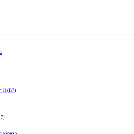
4
4 II (B7)
B7)
4 Picasso