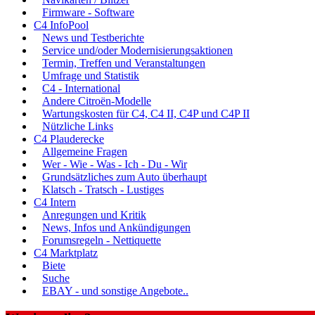
Firmware - Software
C4 InfoPool
News und Testberichte
Service und/oder Modernisierungsaktionen
Termin, Treffen und Veranstaltungen
Umfrage und Statistik
C4 - International
Andere Citroën-Modelle
Wartungskosten für C4, C4 II, C4P und C4P II
Nützliche Links
C4 Plauderecke
Allgemeine Fragen
Wer - Wie - Was - Ich - Du - Wir
Grundsätzliches zum Auto überhaupt
Klatsch - Tratsch - Lustiges
C4 Intern
Anregungen und Kritik
News, Infos und Ankündigungen
Forumsregeln - Nettiquette
C4 Marktplatz
Biete
Suche
EBAY - und sonstige Angebote..