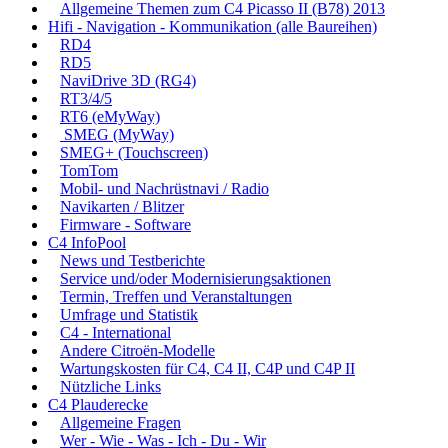
Allgemeine Themen zum C4 Picasso II (B78) 2013
Hifi - Navigation - Kommunikation (alle Baureihen)
RD4
RD5
NaviDrive 3D (RG4)
RT3/4/5
RT6 (eMyWay)
SMEG (MyWay)
SMEG+ (Touchscreen)
TomTom
Mobil- und Nachrüstnavi / Radio
Navikarten / Blitzer
Firmware - Software
C4 InfoPool
News und Testberichte
Service und/oder Modernisierungsaktionen
Termin, Treffen und Veranstaltungen
Umfrage und Statistik
C4 - International
Andere Citroën-Modelle
Wartungskosten für C4, C4 II, C4P und C4P II
Nützliche Links
C4 Plauderecke
Allgemeine Fragen
Wer - Wie - Was - Ich - Du - Wir