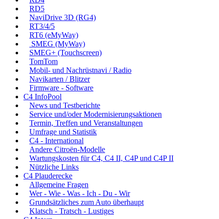
RD5
NaviDrive 3D (RG4)
RT3/4/5
RT6 (eMyWay)
SMEG (MyWay)
SMEG+ (Touchscreen)
TomTom
Mobil- und Nachrüstnavi / Radio
Navikarten / Blitzer
Firmware - Software
C4 InfoPool
News und Testberichte
Service und/oder Modernisierungsaktionen
Termin, Treffen und Veranstaltungen
Umfrage und Statistik
C4 - International
Andere Citroën-Modelle
Wartungskosten für C4, C4 II, C4P und C4P II
Nützliche Links
C4 Plauderecke
Allgemeine Fragen
Wer - Wie - Was - Ich - Du - Wir
Grundsätzliches zum Auto überhaupt
Klatsch - Tratsch - Lustiges