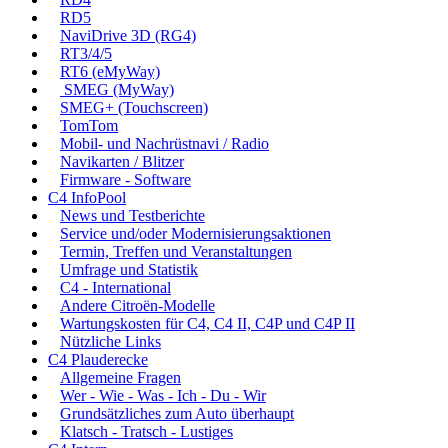
RD5
NaviDrive 3D (RG4)
RT3/4/5
RT6 (eMyWay)
SMEG (MyWay)
SMEG+ (Touchscreen)
TomTom
Mobil- und Nachrüstnavi / Radio
Navikarten / Blitzer
Firmware - Software
C4 InfoPool
News und Testberichte
Service und/oder Modernisierungsaktionen
Termin, Treffen und Veranstaltungen
Umfrage und Statistik
C4 - International
Andere Citroën-Modelle
Wartungskosten für C4, C4 II, C4P und C4P II
Nützliche Links
C4 Plauderecke
Allgemeine Fragen
Wer - Wie - Was - Ich - Du - Wir
Grundsätzliches zum Auto überhaupt
Klatsch - Tratsch - Lustiges