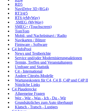
RD5
NaviDrive 3D (RG4)
RT3/4/5
RT6 (eMyWay)
SMEG (MyWay)
SMEG+ (Touchscreen)
TomTom
Mobil- und Nachrüstnavi / Radio
Navikarten / Blitzer
Firmware - Software
C4 InfoPool
News und Testberichte
Service und/oder Modernisierungsaktionen
Termin, Treffen und Veranstaltungen
Umfrage und Statistik
C4 - International
Andere Citroën-Modelle
Wartungskosten für C4, C4 II, C4P und C4P II
Nützliche Links
C4 Plauderecke
Allgemeine Fragen
Wer - Wie - Was - Ich - Du - Wir
Grundsätzliches zum Auto überhaupt
Klatsch - Tratsch - Lustiges