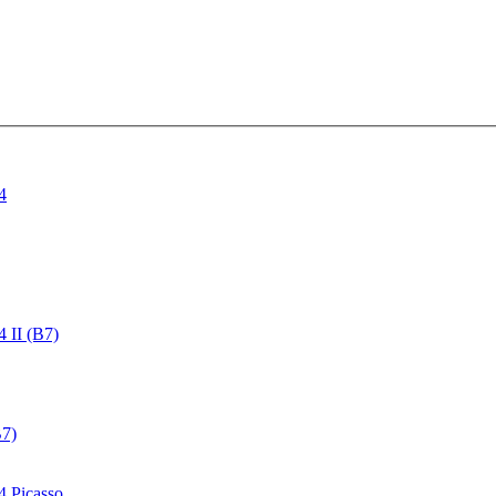
4
4 II (B7)
B7)
4 Picasso