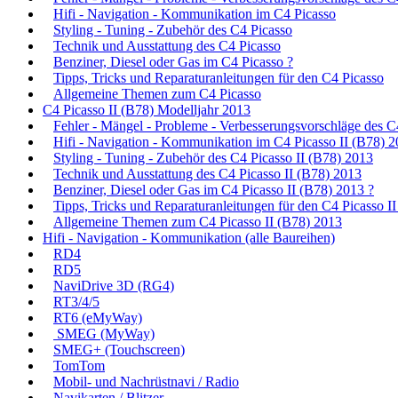
Hifi - Navigation - Kommunikation im C4 Picasso
Styling - Tuning - Zubehör des C4 Picasso
Technik und Ausstattung des C4 Picasso
Benziner, Diesel oder Gas im C4 Picasso ?
Tipps, Tricks und Reparaturanleitungen für den C4 Picasso
Allgemeine Themen zum C4 Picasso
C4 Picasso II (B78) Modelljahr 2013
Fehler - Mängel - Probleme - Verbesserungsvorschläge des C
Hifi - Navigation - Kommunikation im C4 Picasso II (B78) 
Styling - Tuning - Zubehör des C4 Picasso II (B78) 2013
Technik und Ausstattung des C4 Picasso II (B78) 2013
Benziner, Diesel oder Gas im C4 Picasso II (B78) 2013 ?
Tipps, Tricks und Reparaturanleitungen für den C4 Picasso I
Allgemeine Themen zum C4 Picasso II (B78) 2013
Hifi - Navigation - Kommunikation (alle Baureihen)
RD4
RD5
NaviDrive 3D (RG4)
RT3/4/5
RT6 (eMyWay)
SMEG (MyWay)
SMEG+ (Touchscreen)
TomTom
Mobil- und Nachrüstnavi / Radio
Navikarten / Blitzer