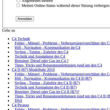
Angemeldet bleiben
Meinen Online-Status während dieser Sitzung verbergen
Gehe zu
C4 Technik
Fehler - Mängel - Probleme - Verbesserungsvorschläge des C
Hifi - Navigation - Kommunikation im C4
Styling - Tuning - Zubehör des C4
Technik und Ausstattung des C4
Benziner, Diesel oder Gas im C4 ?
Tipps, Tricks und Reparaturanleitungen rund um den C4
C4 II (B7) Modelljahr 2010
Fehler - Mängel - Probleme - Verbesserungsvorschläge des C
Hifi - Navigation - Kommunikation im C4 II (B7)
Styling - Tuning - Zubehör des C4 II (B7)
Technik und Ausstattung des C4 II (B7)
Benziner, Diesel oder Gas im C4 II (B7)?
Tipps, Tricks und Reparaturanleitungen rund um den C4 II (
DS4
C4 Picasso
Fehler - Mängel - Probleme - Verbesserungsvorschläge des C