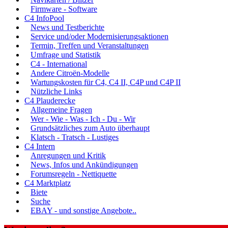
Firmware - Software
C4 InfoPool
News und Testberichte
Service und/oder Modernisierungsaktionen
Termin, Treffen und Veranstaltungen
Umfrage und Statistik
C4 - International
Andere Citroën-Modelle
Wartungskosten für C4, C4 II, C4P und C4P II
Nützliche Links
C4 Plauderecke
Allgemeine Fragen
Wer - Wie - Was - Ich - Du - Wir
Grundsätzliches zum Auto überhaupt
Klatsch - Tratsch - Lustiges
C4 Intern
Anregungen und Kritik
News, Infos und Ankündigungen
Forumsregeln - Nettiquette
C4 Marktplatz
Biete
Suche
EBAY - und sonstige Angebote..