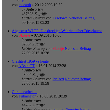
9
von
mcearth
» 20.12.2008 10:32
87
Antworten
437628
Zugriffe
Letzter Beitrag
von
Leselöwe
Neuester Beitrag
09.10.2015 05:23
Abgastest WLTP: Die dreckige Wahrheit über Dieselautos
von
Skorrje
» 07.09.2015 16:08
9
Antworten
52834
Zugriffe
Letzter Beitrag
von
Skorrje
Neuester Beitrag
22.09.2015 10:28
Crashtest 1959 vs heute
von
ABstraCT
» 16.01.2014 22:28
4
Antworten
43995
Zugriffe
Letzter Beitrag
von
PicRed
Neuester Beitrag
22.05.2015 19:58
Garantiearbeiten
von
Fulminator
» 18.03.2015 20:39
8
Antworten
44782
Zugriffe
Letzter Beitrag
von
ramimo
Neuester Beitrag