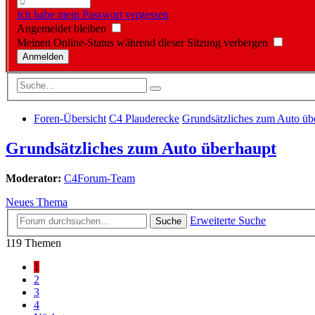
Ich habe mein Passwort vergessen
Angemeldet bleiben
Meinen Online-Status während dieser Sitzung verbergen
Foren-Übersicht
C4 Plauderecke
Grundsätzliches zum Auto üb
Grundsätzliches zum Auto überhaupt
Moderator:
C4Forum-Team
Neues Thema
Erweiterte Suche
Suche
119 Themen
1
2
3
4