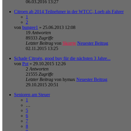
06.03.2016 13:27
Citroen ab 2014 Teilnehmer in der WTCC, Loeb als Fahrer
1
2
von
bungee1
» 25.06.2013 12:08
19
Antworten
89333
Zugriffe
Letzter Beitrag
von
Skorrje
Neuester Beitrag
02.11.2015 13:25
Schade Citroën, good buy für die nächsten 3 Jahre...
von
Pot
» 29.10.2015 12:26
2
Antworten
21555
Zugriffe
Letzter Beitrag
von
hymax
Neuester Beitrag
29.10.2015 20:51
Senioren am Steuer
1
…
5
6
7
8