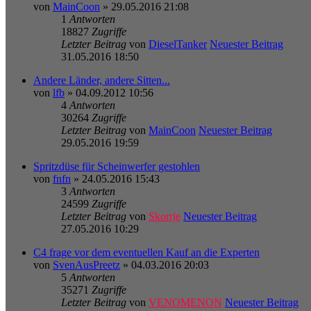
von
MainCoon
» 29.05.2016 21:08
1
Antworten
18827
Zugriffe
Letzter Beitrag
von
DieselTanker
Neuester Beitrag
31.05.2016 18:50
Andere Länder, andere Sitten...
von
lfb
» 04.09.2012 10:56
4
Antworten
30264
Zugriffe
Letzter Beitrag
von
MainCoon
Neuester Beitrag
29.05.2016 19:59
Spritzdüse für Scheinwerfer gestohlen
von
fnfn
» 24.05.2016 15:43
3
Antworten
24599
Zugriffe
Letzter Beitrag
von
Skorrje
Neuester Beitrag
27.05.2016 10:29
C4 frage vor dem eventuellen Kauf an die Experten
von
SvenAusPreetz
» 04.03.2016 20:03
5
Antworten
35271
Zugriffe
Letzter Beitrag
von
VENOMENON
Neuester Beitrag