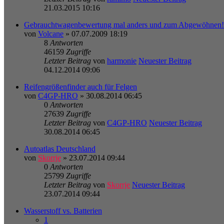
21.03.2015 10:16
Gebrauchtwagenbewertung mal anders und zum Abgewöhnen!
von
Volcane
» 07.07.2009 18:19
8
Antworten
46159
Zugriffe
Letzter Beitrag
von
harmonie
Neuester Beitrag
04.12.2014 09:06
Reifengrößenfinder auch für Felgen
von
C4GP-HRO
» 30.08.2014 06:45
0
Antworten
27639
Zugriffe
Letzter Beitrag
von
C4GP-HRO
Neuester Beitrag
30.08.2014 06:45
Autoatlas Deutschland
von
Skorrje
» 23.07.2014 09:44
0
Antworten
25799
Zugriffe
Letzter Beitrag
von
Skorrje
Neuester Beitrag
23.07.2014 09:44
Wasserstoff vs. Batterien
1