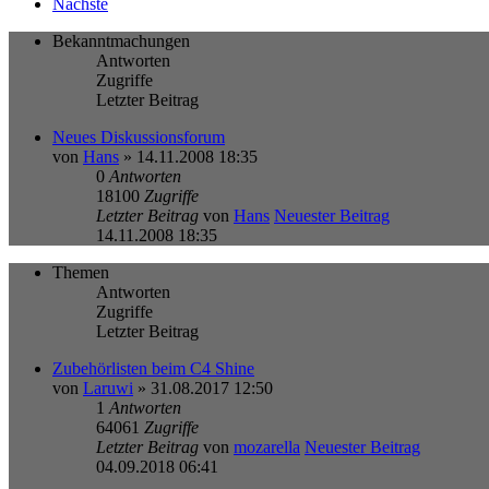
Nächste
Bekanntmachungen
Antworten
Zugriffe
Letzter Beitrag
Neues Diskussionsforum
von
Hans
» 14.11.2008 18:35
0
Antworten
18100
Zugriffe
Letzter Beitrag
von
Hans
Neuester Beitrag
14.11.2008 18:35
Themen
Antworten
Zugriffe
Letzter Beitrag
Zubehörlisten beim C4 Shine
von
Laruwi
» 31.08.2017 12:50
1
Antworten
64061
Zugriffe
Letzter Beitrag
von
mozarella
Neuester Beitrag
04.09.2018 06:41