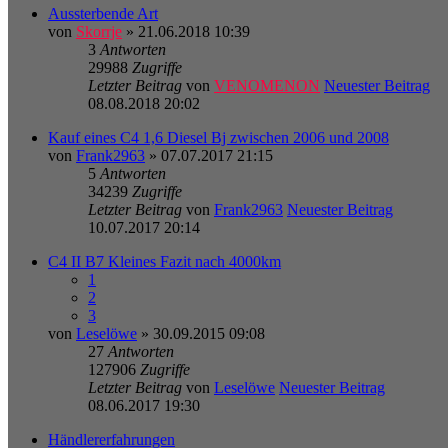
Aussterbende Art
von
Skorrje
» 21.06.2018 10:39
3
Antworten
29988
Zugriffe
Letzter Beitrag
von
VENOMENON
Neuester Beitrag
08.08.2018 20:02
Kauf eines C4 1,6 Diesel Bj zwischen 2006 und 2008
von
Frank2963
» 07.07.2017 21:15
5
Antworten
34239
Zugriffe
Letzter Beitrag
von
Frank2963
Neuester Beitrag
10.07.2017 20:14
C4 II B7 Kleines Fazit nach 4000km
1
2
3
von
Leselöwe
» 30.09.2015 09:08
27
Antworten
127906
Zugriffe
Letzter Beitrag
von
Leselöwe
Neuester Beitrag
08.06.2017 19:30
Händlererfahrungen