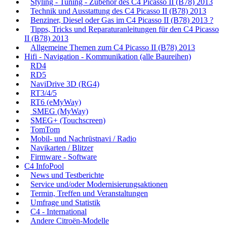
Styling - Tuning - Zubehör des C4 Picasso II (B78) 2013
Technik und Ausstattung des C4 Picasso II (B78) 2013
Benziner, Diesel oder Gas im C4 Picasso II (B78) 2013 ?
Tipps, Tricks und Reparaturanleitungen für den C4 Picasso
II (B78) 2013
Allgemeine Themen zum C4 Picasso II (B78) 2013
Hifi - Navigation - Kommunikation (alle Baureihen)
RD4
RD5
NaviDrive 3D (RG4)
RT3/4/5
RT6 (eMyWay)
SMEG (MyWay)
SMEG+ (Touchscreen)
TomTom
Mobil- und Nachrüstnavi / Radio
Navikarten / Blitzer
Firmware - Software
C4 InfoPool
News und Testberichte
Service und/oder Modernisierungsaktionen
Termin, Treffen und Veranstaltungen
Umfrage und Statistik
C4 - International
Andere Citroën-Modelle