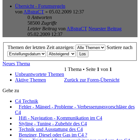
Übersicht - Forumsregeln
von
ABstraCT
» 05.02.2009 12:37
0
Antworten
58500
Zugriffe
Letzter Beitrag
von
ABstraCT
Neuester Beitrag
05.02.2009 12:37
Themen der letzten Zeit anzeigen:
Sortiere nach
Neues Thema
1 Thema • Seite
1
von
1
Unbeantwortete Themen
Aktive Themen
Zurück zur Foren-Übersicht
Gehe zu
C4 Technik
Fehler - Mängel - Probleme - Verbesserungsvorschläge des
C4
Hifi - Navigation - Kommunikation im C4
Styling - Tuning - Zubehör des C4
Technik und Ausstattung des C4
Benziner, Diesel oder Gas im C4 ?