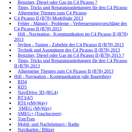
Benziner, Diesel oder Gas im C4 Picasso ?
Tipps, Tricks und Reparaturanleitungen für den C4 Picasso
Allgemeine Themen zum C4 Picasso
C4 Picasso II (B78) Modelljahr 2013
Fehler - Mängel - Probleme - Verbesserungsvorschläge des
C4 Picasso II (B78) 2013
Hifi - Navigation - Kommunikation im C4 Picasso II (B78)
2013
Styling - Tuning - Zubehör des C4 Picasso II (B78) 2013
Technik und Ausstattung des C4 Picasso II (B78) 2013
Benziner, Diesel oder Gas im C4 Picasso II (B78) 2013 ?
Tipps, Tricks und Reparaturanleitungen für den C4 Picasso
II (B78) 2013
Allgemeine Themen zum C4 Picasso II (B78) 2013
Hifi - Navigation - Kommunikation (alle Baureihen)
RD4
RD5
NaviDrive 3D (RG4)
RT3/4/5
RT6 (eMyWay)
SMEG (MyWay)
SMEG+ (Touchscreen)
TomTom
Mobil- und Nachrüstnavi / Radio
Navikarten / Blitzer