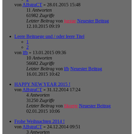
von
ABstraCT
» 28.01.2015 15:48
11
Antworten
61982
Zugriffe
Letzter Beitrag
von
juezae
Neuester Beitrag
12.10.2015 09:19
Leere Beitraege und / oder leere Titel
1
2
von
lfb
» 13.01.2015 09:36
10
Antworten
56682
Zugriffe
Letzter Beitrag
von
lfb
Neuester Beitrag
16.01.2015 10:42
HAPPY NEW YEAR 2015 !
von
ABstraCT
» 31.12.2014 17:24
4
Antworten
31250
Zugriffe
Letzter Beitrag
von
Skorrje
Neuester Beitrag
02.01.2015 10:06
Frohe Weihnachten 2014 !
von
ABstraCT
» 24.12.2014 09:51
3
Antworten