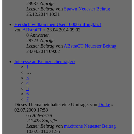
29937
Zugriffe
Letzter Beitrag
von
Spawn
Neuester Beitrag
25.12.2014 10:31
Herzlich willkommen User 10000 ruffingkfz !
von
ABstraCT
» 23.04.2014 09:02
0
Antworten
28723
Zugriffe
Letzter Beitrag
von
ABstraCT
Neuester Beitrag
23.04.2014 09:02
Interesse an Kennzeichenträger?
1
…
3
4
5
6
7
Dieses Thema beinhaltet eine Umfrage.
von
Drake
»
02.07.2009 17:58
65
Antworten
212428
Zugriffe
Letzter Beitrag
von
mr.citrone
Neuester Beitrag
10.02.2014 21:56