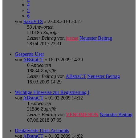
4
5
6
von
SaxoVTS
» 23.08.2010 20:27
53
Antworten
210185
Zugriffe
Letzter Beitrag
von
juezae
Neuester Beitrag
28.04.2017 22:31
Gesperrte User
von
ABstraCT
» 16.03.2009 14:29
0
Antworten
18834
Zugriffe
Letzter Beitrag
von
ABstraCT
Neuester Beitrag
16.03.2009 14:29
Wichtige Hinweise zur Registrierung !
von
ABstraCT
» 01.02.2009 14:12
1
Antworten
21586
Zugriffe
Letzter Beitrag
von
VENOMENON
Neuester Beitrag
07.06.2018 07:05
Deaktivierte User-Accounts
von
ABstraCT
» 01.02.2009 14:02