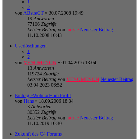
1
2
von
ABstraCT
» 30.07.2008 19:49
19
Antworten
77106
Zugriffe
Letzter Beitrag
von
juezae
Neuester Beitrag
11.10.2008 10:43
Userlöschungen
1
2
von
VENOMENON
» 01.04.2016 13:04
13
Antworten
119724
Zugriffe
Letzter Beitrag
von
VENOMENON
Neuester Beitrag
03.04.2023 06:52
Eintrag »Wohnort« im Profil
von
Hans
» 18.09.2006 18:34
3
Antworten
30352
Zugriffe
Letzter Beitrag
von
juezae
Neuester Beitrag
11.10.2019 10:30
Zukunft des C4 Forums