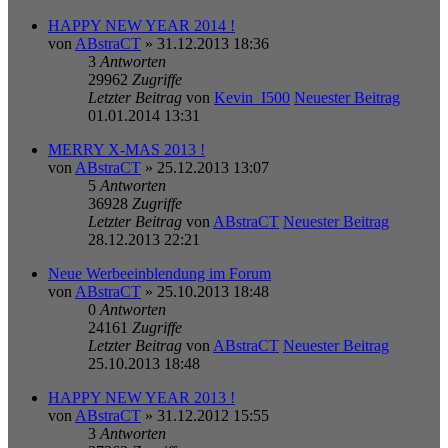
HAPPY NEW YEAR 2014 !
von
ABstraCT
» 31.12.2013 18:36
3
Antworten
29962
Zugriffe
Letzter Beitrag
von
Kevin_I500
Neuester Beitrag
01.01.2014 13:31
MERRY X-MAS 2013 !
von
ABstraCT
» 25.12.2013 13:07
5
Antworten
36928
Zugriffe
Letzter Beitrag
von
ABstraCT
Neuester Beitrag
28.12.2013 22:21
Neue Werbeeinblendung im Forum
von
ABstraCT
» 25.10.2013 18:48
0
Antworten
24161
Zugriffe
Letzter Beitrag
von
ABstraCT
Neuester Beitrag
25.10.2013 18:48
HAPPY NEW YEAR 2013 !
von
ABstraCT
» 31.12.2012 15:55
3
Antworten