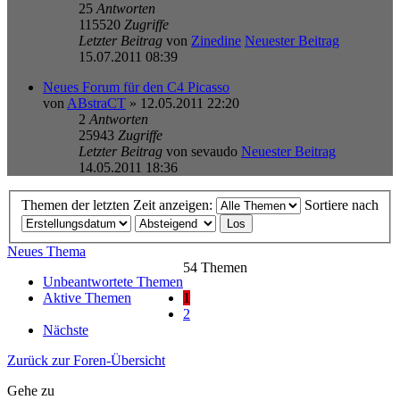
25
Antworten
115520
Zugriffe
Letzter Beitrag
von
Zinedine
Neuester Beitrag
15.07.2011 08:39
Neues Forum für den C4 Picasso
von
ABstraCT
» 12.05.2011 22:20
2
Antworten
25943
Zugriffe
Letzter Beitrag
von
sevaudo
Neuester Beitrag
14.05.2011 18:36
Themen der letzten Zeit anzeigen:
Sortiere nach
Neues Thema
54 Themen
Unbeantwortete Themen
Aktive Themen
1
2
Nächste
Zurück zur Foren-Übersicht
Gehe zu