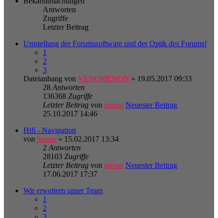
Bekanntmachungen
Antworten
Zugriffe
Letzter Beitrag
Umstellung der Forumssoftware und der Optik des Forums!
1
2
3
Dateianhang
von
VENOMENON
» 19.05.2017 09:33
28
Antworten
136368
Zugriffe
Letzter Beitrag
von
juezae
Neuester Beitrag
25.10.2017 14:46
Hifi - Navigation
von
juezae
» 15.02.2017 13:34
2
Antworten
28103
Zugriffe
Letzter Beitrag
von
juezae
Neuester Beitrag
17.06.2017 17:37
Wir erweitern unser Team
1
2
3