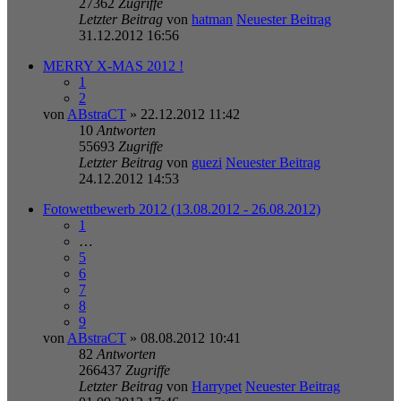
27362
Zugriffe
Letzter Beitrag
von
hatman
Neuester Beitrag
31.12.2012 16:56
MERRY X-MAS 2012 !
1
2
von
ABstraCT
» 22.12.2012 11:42
10
Antworten
55693
Zugriffe
Letzter Beitrag
von
guezi
Neuester Beitrag
24.12.2012 14:53
Fotowettbewerb 2012 (13.08.2012 - 26.08.2012)
1
…
5
6
7
8
9
von
ABstraCT
» 08.08.2012 10:41
82
Antworten
266437
Zugriffe
Letzter Beitrag
von
Harrypet
Neuester Beitrag