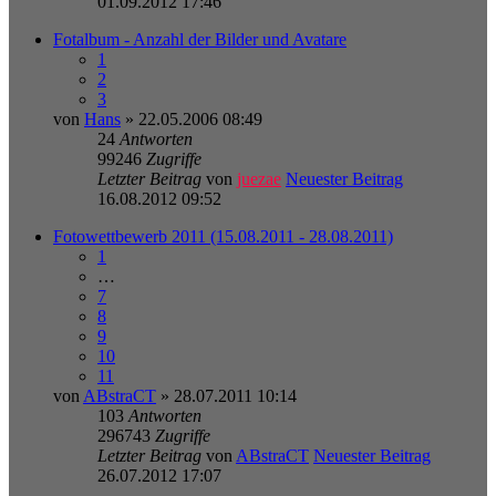
01.09.2012 17:46
Fotalbum - Anzahl der Bilder und Avatare
1
2
3
von
Hans
» 22.05.2006 08:49
24
Antworten
99246
Zugriffe
Letzter Beitrag
von
juezae
Neuester Beitrag
16.08.2012 09:52
Fotowettbewerb 2011 (15.08.2011 - 28.08.2011)
1
…
7
8
9
10
11
von
ABstraCT
» 28.07.2011 10:14
103
Antworten
296743
Zugriffe
Letzter Beitrag
von
ABstraCT
Neuester Beitrag
26.07.2012 17:07