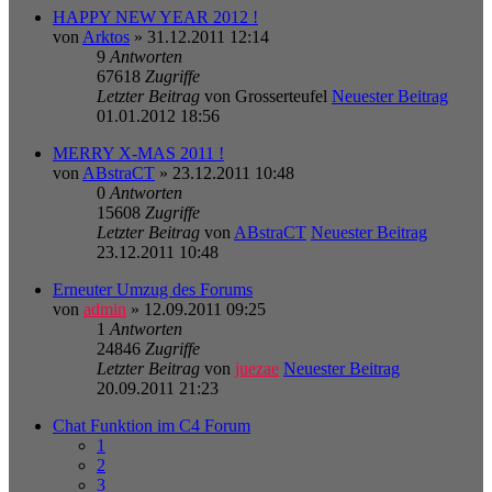
HAPPY NEW YEAR 2012 !
von
Arktos
» 31.12.2011 12:14
9
Antworten
67618
Zugriffe
Letzter Beitrag
von
Grosserteufel
Neuester Beitrag
01.01.2012 18:56
MERRY X-MAS 2011 !
von
ABstraCT
» 23.12.2011 10:48
0
Antworten
15608
Zugriffe
Letzter Beitrag
von
ABstraCT
Neuester Beitrag
23.12.2011 10:48
Erneuter Umzug des Forums
von
admin
» 12.09.2011 09:25
1
Antworten
24846
Zugriffe
Letzter Beitrag
von
juezae
Neuester Beitrag
20.09.2011 21:23
Chat Funktion im C4 Forum
1
2
3