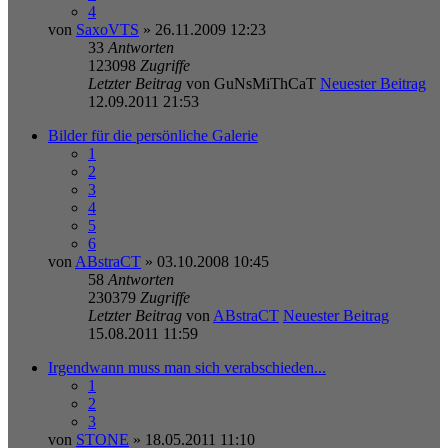
4
von
SaxoVTS
» 26.11.2009 12:23
33
Antworten
123098
Zugriffe
Letzter Beitrag
von
GuNsMiThCaT
Neuester Beitrag
12.09.2011 21:53
Bilder für die persönliche Galerie
1
2
3
4
5
6
von
ABstraCT
» 03.10.2008 10:45
58
Antworten
230379
Zugriffe
Letzter Beitrag
von
ABstraCT
Neuester Beitrag
15.08.2011 11:59
Irgendwann muss man sich verabschieden...
1
2
3
von
STONE
» 18.05.2011 11:10