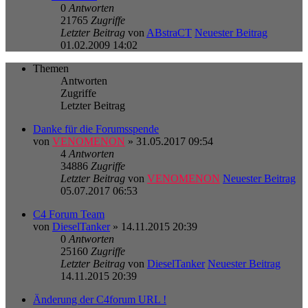
0
Antworten
21765
Zugriffe
Letzter Beitrag
von
ABstraCT
Neuester Beitrag
01.02.2009 14:02
Themen
Antworten
Zugriffe
Letzter Beitrag
Danke für die Forumsspende
von
VENOMENON
» 31.05.2017 09:54
4
Antworten
34886
Zugriffe
Letzter Beitrag
von
VENOMENON
Neuester Beitrag
05.07.2017 06:53
C4 Forum Team
von
DieselTanker
» 14.11.2015 20:39
0
Antworten
25160
Zugriffe
Letzter Beitrag
von
DieselTanker
Neuester Beitrag
14.11.2015 20:39
Änderung der C4forum URL !