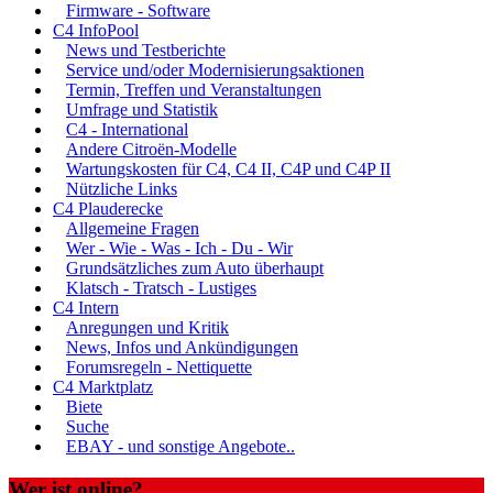
Firmware - Software
C4 InfoPool
News und Testberichte
Service und/oder Modernisierungsaktionen
Termin, Treffen und Veranstaltungen
Umfrage und Statistik
C4 - International
Andere Citroën-Modelle
Wartungskosten für C4, C4 II, C4P und C4P II
Nützliche Links
C4 Plauderecke
Allgemeine Fragen
Wer - Wie - Was - Ich - Du - Wir
Grundsätzliches zum Auto überhaupt
Klatsch - Tratsch - Lustiges
C4 Intern
Anregungen und Kritik
News, Infos und Ankündigungen
Forumsregeln - Nettiquette
C4 Marktplatz
Biete
Suche
EBAY - und sonstige Angebote..
Wer ist online?