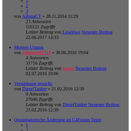
1
2
3
von
ABstraCT
» 28.11.2014 11:29
23
Antworten
116121
Zugriffe
Letzter Beitrag
von
Leselöwe
Neuester Beitrag
22.06.2017 14:33
Morgen Umzug
von
Johannes61718
» 30.06.2016 19:04
4
Antworten
31716
Zugriffe
Letzter Beitrag
von
juezae
Neuester Beitrag
02.07.2016 10:06
Verstärkung gesucht.
von
DieselTanker
» 21.02.2016 12:39
0
Antworten
27046
Zugriffe
Letzter Beitrag
von
DieselTanker
Neuester Beitrag
21.02.2016 12:39
Organisatorische Änderung im C4Forum Team
1
2