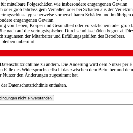
ch für mittelbare Folgeschäden wie insbesondere entgangenen Gewinn.
em oder grob fahrlässigem Verhalten oder bei Schäden aus der Verletz
i Vertragsschluss typischerweise vorhersehbaren Schäden und im übrigen
besondere entgangenen Gewinn.
ng von Leben, Körper und Gesundheit oder vorsätzlichem oder grob fah
e nach auf die vertragstypischen Durchschnittsschäden begrenzt. Dies
h zugunsten der Mitarbeiter und Erfüllungsgehilfen des Betreibers.
bleiben unberührt.
 Datenschutzrichtlinie zu ändern. Die Änderung wird dem Nutzer per E-
m Falle des Widerspruchs erlischt das zwischen dem Betreiber und dem 
er Nutzer den Änderungen zugestimmt hat.
er Datenschutzrichtlinie enthalten.