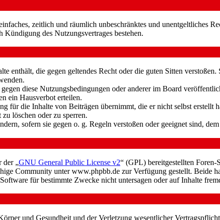
n einfaches, zeitlich und räumlich unbeschränktes und unentgeltliches 
ch Kündigung des Nutzungsvertrages bestehen.
alte enthält, die gegen geltendes Recht oder die guten Sitten verstoßen.
rwenden.
n gegen diese Nutzungsbedingungen oder anderer im Board veröffentli
n ein Hausverbot erteilen.
 für die Inhalte von Beiträgen übernimmt, die er nicht selbst erstellt 
t zu löschen oder zu sperren.
ändern, sofern sie gegen o. g. Regeln verstoßen oder geeignet sind, de
 der „
GNU General Public License v2
“ (GPL) bereitgestellten Fore
hige Community unter www.phpbb.de zur Verfügung gestellt. Beide hab
oftware für bestimmte Zwecke nicht untersagen oder auf Inhalte frem
rper und Gesundheit und der Verletzung wesentlicher Vertragspflichten