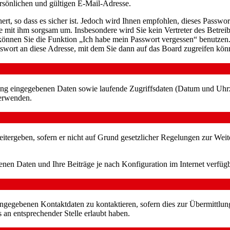
sönlichen und gültigen E-Mail-Adresse.
rt, so dass es sicher ist. Jedoch wird Ihnen empfohlen, dieses Passwo
ie mit ihm sorgsam um. Insbesondere wird Sie kein Vertreter des Betrei
o können Sie die Funktion „Ich habe mein Passwort vergessen“ benutz
sswort an diese Adresse, mit dem Sie dann auf das Board zugreifen kön
erung eingegebenen Daten sowie laufende Zugriffsdaten (Datum und Uhr
verwenden.
itergeben, sofern er nicht auf Grund gesetzlicher Regelungen zur Weit
enen Daten und Ihre Beiträge je nach Konfiguration im Internet verfü
angegebenen Kontaktdaten zu kontaktieren, sofern dies zur Übermittlung
s an entsprechender Stelle erlaubt haben.