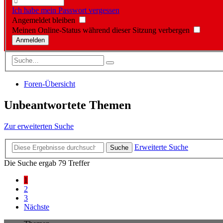
Ich habe mein Passwort vergessen
Angemeldet bleiben
Meinen Online-Status während dieser Sitzung verbergen
Foren-Übersicht
Unbeantwortete Themen
Zur erweiterten Suche
Erweiterte Suche
Suche
Die Suche ergab 79 Treffer
1
2
3
Nächste