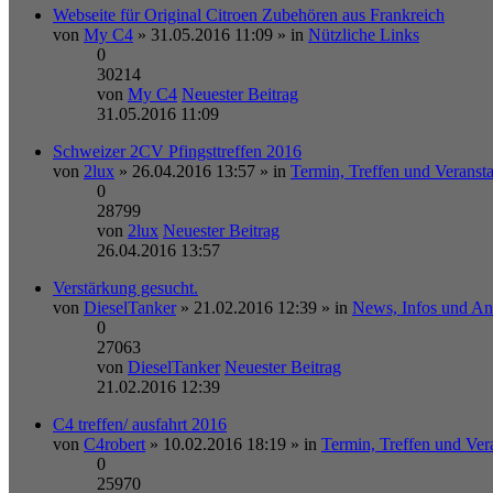
Webseite für Original Citroen Zubehören aus Frankreich
von
My C4
» 31.05.2016 11:09 » in
Nützliche Links
0
30214
von
My C4
Neuester Beitrag
31.05.2016 11:09
Schweizer 2CV Pfingsttreffen 2016
von
2lux
» 26.04.2016 13:57 » in
Termin, Treffen und Veranst
0
28799
von
2lux
Neuester Beitrag
26.04.2016 13:57
Verstärkung gesucht.
von
DieselTanker
» 21.02.2016 12:39 » in
News, Infos und A
0
27063
von
DieselTanker
Neuester Beitrag
21.02.2016 12:39
C4 treffen/ ausfahrt 2016
von
C4robert
» 10.02.2016 18:19 » in
Termin, Treffen und Ver
0
25970