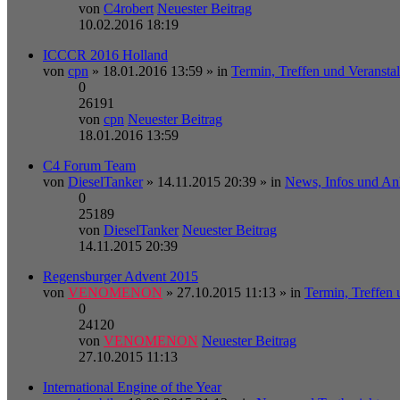
von
C4robert
Neuester Beitrag
10.02.2016 18:19
ICCCR 2016 Holland
von
cpn
» 18.01.2016 13:59 » in
Termin, Treffen und Veransta
0
26191
von
cpn
Neuester Beitrag
18.01.2016 13:59
C4 Forum Team
von
DieselTanker
» 14.11.2015 20:39 » in
News, Infos und A
0
25189
von
DieselTanker
Neuester Beitrag
14.11.2015 20:39
Regensburger Advent 2015
von
VENOMENON
» 27.10.2015 11:13 » in
Termin, Treffen 
0
24120
von
VENOMENON
Neuester Beitrag
27.10.2015 11:13
International Engine of the Year