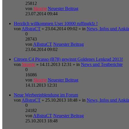
25812
von
Skorrje
Neuester Beitrag
23.07.2014 09:44
Herzlich willkommen User 10000 ruffingkfz !
von
ABstraCT
» 23.04.2014 09:02 » in
News, Infos und Ankü
0
28743
von
ABstraCT
Neuester Beitrag
23.04.2014 09:02
Citroen C4 Picasso (B78) gewinnt Goldenes Lenkrad 2013!
von
Skorrje
» 14.11.2013 12:31 » in
News und Testberichte
0
16086
von
Skorrje
Neuester Beitrag
14.11.2013 12:31
Neue Werbeeinblendung im Forum
von
ABstraCT
» 25.10.2013 18:48 » in
News, Infos und Ankü
0
24182
von
ABstraCT
Neuester Beitrag
25.10.2013 18:48