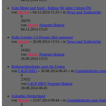
Auto Motor und Sport - Edition '60 Jahre Citroen DS'
von
Skorrje
» 04.12.2014 15:33 » in
News und Testberichte
0
26070
von
Skorrje
Neuester Beitrag
04.12.2014 15:33
Hallo Google: C4 Picasso fährt autonom!
von
Skorrje
» 26.09.2014 13:53 » in
News und Testberichte
0
16362
von
Skorrje
Neuester Beitrag
26.09.2014 13:53
Reifengrößenfinder auch für Felgen
von
C4GP-HRO
» 30.08.2014 06:45 » in
Grundsätzliches zum
0
27655
von
C4GP-HRO
Neuester Beitrag
30.08.2014 06:45
Autoatlas Deutschland
von
Skorrje
» 23.07.2014 09:44 » in
Grundsätzliches zum Auto
0