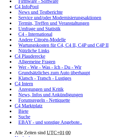
Firmware - Software
C4 InfoPool
News und Testberichte
Service und/oder Modernisierungsaktionen
Termin, Treffen und Veranstaltungen
Umfrage und Statistik
C4 - International
Andere Citroën-Modelle
Wartungskosten für C4, C4 II, C4P und C4P II
Nützliche Links
C4 Plauderecke
Allgemeine Fragen
Wer - Wie - Was - Ich - Du - Wir
Grundsätzliches zum Auto überhaupt
Klatsch - Tratsch - Lustiges
C4 Intern
Anregungen und Kritik
News, Infos und Ankündigungen
Forumsregeln - Nettiquette
C4 Marktplatz
Biete
Suche
EBAY - und sonstige Angebote..
Alle Zeiten sind
UTC+01:00