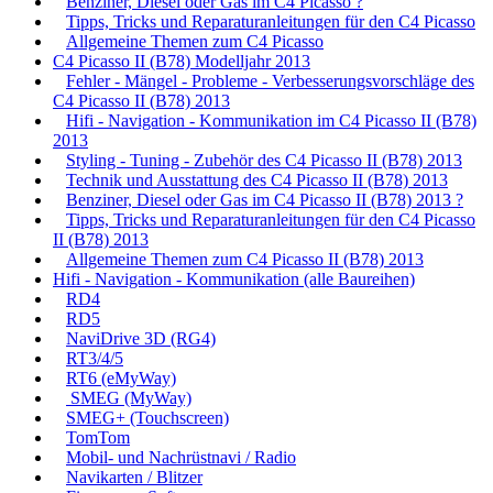
Benziner, Diesel oder Gas im C4 Picasso ?
Tipps, Tricks und Reparaturanleitungen für den C4 Picasso
Allgemeine Themen zum C4 Picasso
C4 Picasso II (B78) Modelljahr 2013
Fehler - Mängel - Probleme - Verbesserungsvorschläge des
C4 Picasso II (B78) 2013
Hifi - Navigation - Kommunikation im C4 Picasso II (B78)
2013
Styling - Tuning - Zubehör des C4 Picasso II (B78) 2013
Technik und Ausstattung des C4 Picasso II (B78) 2013
Benziner, Diesel oder Gas im C4 Picasso II (B78) 2013 ?
Tipps, Tricks und Reparaturanleitungen für den C4 Picasso
II (B78) 2013
Allgemeine Themen zum C4 Picasso II (B78) 2013
Hifi - Navigation - Kommunikation (alle Baureihen)
RD4
RD5
NaviDrive 3D (RG4)
RT3/4/5
RT6 (eMyWay)
SMEG (MyWay)
SMEG+ (Touchscreen)
TomTom
Mobil- und Nachrüstnavi / Radio
Navikarten / Blitzer