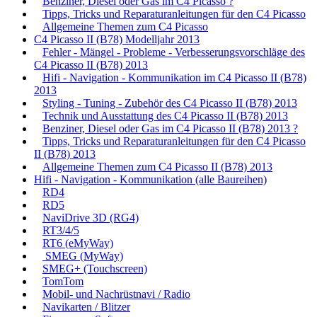
Benziner, Diesel oder Gas im C4 Picasso ?
Tipps, Tricks und Reparaturanleitungen für den C4 Picasso
Allgemeine Themen zum C4 Picasso
C4 Picasso II (B78) Modelljahr 2013
Fehler - Mängel - Probleme - Verbesserungsvorschläge des
C4 Picasso II (B78) 2013
Hifi - Navigation - Kommunikation im C4 Picasso II (B78)
2013
Styling - Tuning - Zubehör des C4 Picasso II (B78) 2013
Technik und Ausstattung des C4 Picasso II (B78) 2013
Benziner, Diesel oder Gas im C4 Picasso II (B78) 2013 ?
Tipps, Tricks und Reparaturanleitungen für den C4 Picasso
II (B78) 2013
Allgemeine Themen zum C4 Picasso II (B78) 2013
Hifi - Navigation - Kommunikation (alle Baureihen)
RD4
RD5
NaviDrive 3D (RG4)
RT3/4/5
RT6 (eMyWay)
SMEG (MyWay)
SMEG+ (Touchscreen)
TomTom
Mobil- und Nachrüstnavi / Radio
Navikarten / Blitzer