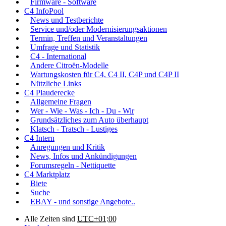
Firmware - Software
C4 InfoPool
News und Testberichte
Service und/oder Modernisierungsaktionen
Termin, Treffen und Veranstaltungen
Umfrage und Statistik
C4 - International
Andere Citroën-Modelle
Wartungskosten für C4, C4 II, C4P und C4P II
Nützliche Links
C4 Plauderecke
Allgemeine Fragen
Wer - Wie - Was - Ich - Du - Wir
Grundsätzliches zum Auto überhaupt
Klatsch - Tratsch - Lustiges
C4 Intern
Anregungen und Kritik
News, Infos und Ankündigungen
Forumsregeln - Nettiquette
C4 Marktplatz
Biete
Suche
EBAY - und sonstige Angebote..
Alle Zeiten sind
UTC+01:00