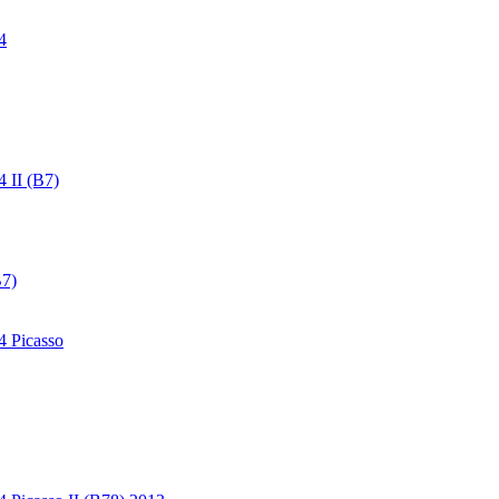
4
4 II (B7)
B7)
4 Picasso