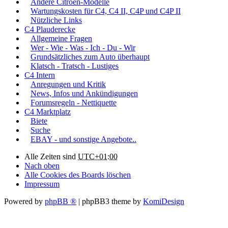
Andere Citroën-Modelle
Wartungskosten für C4, C4 II, C4P und C4P II
Nützliche Links
C4 Plauderecke
Allgemeine Fragen
Wer - Wie - Was - Ich - Du - Wir
Grundsätzliches zum Auto überhaupt
Klatsch - Tratsch - Lustiges
C4 Intern
Anregungen und Kritik
News, Infos und Ankündigungen
Forumsregeln - Nettiquette
C4 Marktplatz
Biete
Suche
EBAY - und sonstige Angebote..
Alle Zeiten sind
UTC+01:00
Nach oben
Alle Cookies des Boards löschen
Impressum
Powered by
phpBB ®
| phpBB3 theme by
KomiDesign