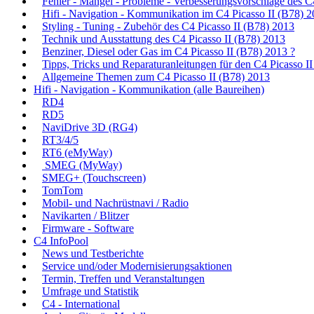
Fehler - Mängel - Probleme - Verbesserungsvorschläge des C
Hifi - Navigation - Kommunikation im C4 Picasso II (B78) 
Styling - Tuning - Zubehör des C4 Picasso II (B78) 2013
Technik und Ausstattung des C4 Picasso II (B78) 2013
Benziner, Diesel oder Gas im C4 Picasso II (B78) 2013 ?
Tipps, Tricks und Reparaturanleitungen für den C4 Picasso I
Allgemeine Themen zum C4 Picasso II (B78) 2013
Hifi - Navigation - Kommunikation (alle Baureihen)
RD4
RD5
NaviDrive 3D (RG4)
RT3/4/5
RT6 (eMyWay)
SMEG (MyWay)
SMEG+ (Touchscreen)
TomTom
Mobil- und Nachrüstnavi / Radio
Navikarten / Blitzer
Firmware - Software
C4 InfoPool
News und Testberichte
Service und/oder Modernisierungsaktionen
Termin, Treffen und Veranstaltungen
Umfrage und Statistik
C4 - International