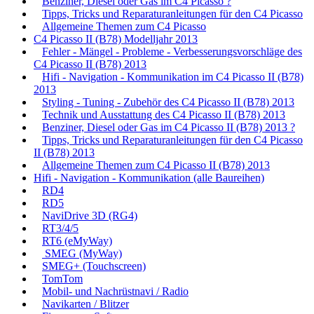
Benziner, Diesel oder Gas im C4 Picasso ?
Tipps, Tricks und Reparaturanleitungen für den C4 Picasso
Allgemeine Themen zum C4 Picasso
C4 Picasso II (B78) Modelljahr 2013
Fehler - Mängel - Probleme - Verbesserungsvorschläge des
C4 Picasso II (B78) 2013
Hifi - Navigation - Kommunikation im C4 Picasso II (B78)
2013
Styling - Tuning - Zubehör des C4 Picasso II (B78) 2013
Technik und Ausstattung des C4 Picasso II (B78) 2013
Benziner, Diesel oder Gas im C4 Picasso II (B78) 2013 ?
Tipps, Tricks und Reparaturanleitungen für den C4 Picasso
II (B78) 2013
Allgemeine Themen zum C4 Picasso II (B78) 2013
Hifi - Navigation - Kommunikation (alle Baureihen)
RD4
RD5
NaviDrive 3D (RG4)
RT3/4/5
RT6 (eMyWay)
SMEG (MyWay)
SMEG+ (Touchscreen)
TomTom
Mobil- und Nachrüstnavi / Radio
Navikarten / Blitzer