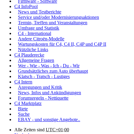
Firmware - Software
C4 InfoPool
News und Testberichte
Service und/oder Modernisierungsaktionen
Termin, Treffen und Veranstaltungen
Umfrage und Statistik
C4 - International
Andere Citroën-Modelle
Wartungskosten für C4, C4 II, C4P und C4P II
Nützliche Links
C4 Plauderecke
Allgemeine Fragen
Wer - Wie - Was - Ich - Du - Wir
Grundsätzliches zum Auto überhaupt
Klatsch - Tratsch - Lustiges
C4 Intern
Anregungen und Kritik
News, Infos und Ankündigungen
Forumsregeln - Nettiquette
C4 Marktplatz
Biete
Suche
EBAY - und sonstige Angebote..
Alle Zeiten sind
UTC+01:00