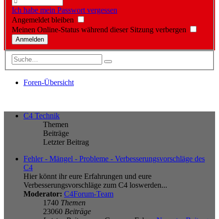
Ich habe mein Passwort vergessen
Angemeldet bleiben
Meinen Online-Status während dieser Sitzung verbergen
Foren-Übersicht
C4 Technik
Themen
Beiträge
Letzter Beitrag
Fehler - Mängel - Probleme - Verbesserungsvorschläge des
C4
Hier könnt ihr eure Erfahrungen und eure
Verbesserungsvorschläge zum C4 loswerden...
Moderator:
C4Forum-Team
1740
Themen
23060
Beiträge