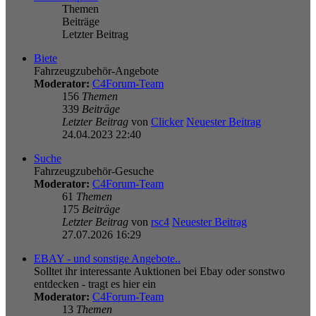
Themen
Beiträge
Letzter Beitrag
Biete
Fahrzeugzubehör-Angebote
Moderator:
C4Forum-Team
156
Themen
339
Beiträge
Letzter Beitrag
von
Clicker
Neuester Beitrag
24.04.2023 22:40
Suche
Fahrzeugzubehör-Gesuche
Moderator:
C4Forum-Team
61
Themen
175
Beiträge
Letzter Beitrag
von
rsc4
Neuester Beitrag
27.07.2026 16:29
EBAY - und sonstige Angebote..
Solltet ihr interessante Auktionen bei Ebay oder sonstwo
entdecken - tragt es hier ein
Moderator:
C4Forum-Team
13
Themen