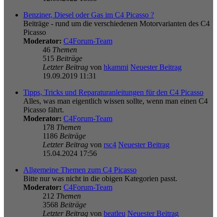
Benziner, Diesel oder Gas im C4 Picasso ?
Beiträge - rund um die verschiedenen Motorvarianten des C4
Picasso
Moderator:
C4Forum-Team
46
Themen
515
Beiträge
Letzter Beitrag
von
hkammi
Neuester Beitrag
19.09.2019 11:31
Tipps, Tricks und Reparaturanleitungen für den C4 Picasso
Alles, was man eigentlich wissen sollte, wenn man einen C4
Picasso fährt.
Moderator:
C4Forum-Team
178
Themen
1186
Beiträge
Letzter Beitrag
von
rsc4
Neuester Beitrag
15.04.2024 17:56
Allgemeine Themen zum C4 Picasso
Bitte nur was nicht in die obigen Kategorien passt.
Moderator:
C4Forum-Team
212
Themen
3568
Beiträge
Letzter Beitrag
von
beatleu
Neuester Beitrag