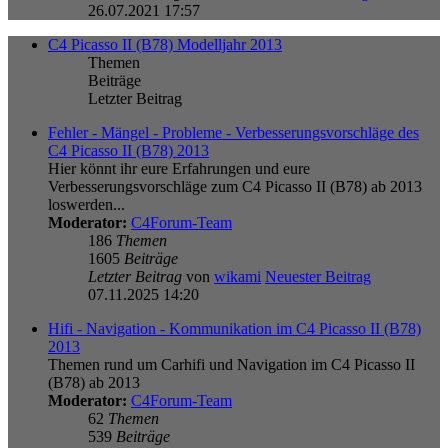
26.07.2021 17:57
C4 Picasso II (B78) Modelljahr 2013
Themen
Beiträge
Letzter Beitrag
Fehler - Mängel - Probleme - Verbesserungsvorschläge des
C4 Picasso II (B78) 2013
Hier könnt ihr eure Erfahrungen und eure
Verbesserungsvorschläge zum C4 Picasso II (B78) ab 2013
loswerden...
Moderator:
C4Forum-Team
186
Themen
1605
Beiträge
Letzter Beitrag
von
wikami
Neuester Beitrag
07.11.2025 14:20
Hifi - Navigation - Kommunikation im C4 Picasso II (B78)
2013
Themen rund um Carhifi und Navigation im C4 Picasso II
(B78) ab 2013
Moderator:
C4Forum-Team
62
Themen
539
Beiträge