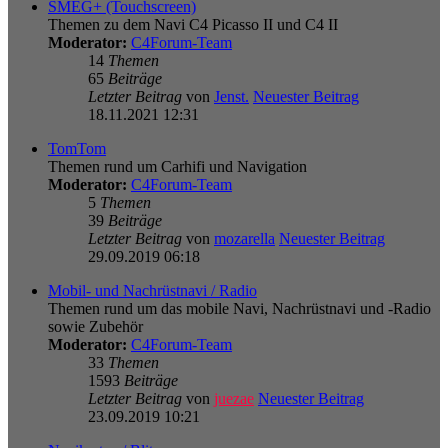
SMEG+ (Touchscreen)
Themen zu dem Navi C4 Picasso II und C4 II
Moderator:
C4Forum-Team
14
Themen
65
Beiträge
Letzter Beitrag
von
Jenst.
Neuester Beitrag
18.11.2021 12:31
TomTom
Themen rund um Carhifi und Navigation
Moderator:
C4Forum-Team
5
Themen
39
Beiträge
Letzter Beitrag
von
mozarella
Neuester Beitrag
29.09.2019 06:18
Mobil- und Nachrüstnavi / Radio
Themen rund um das mobile Navi, Nachrüstnavi und -Radio
sowie Zubehör
Moderator:
C4Forum-Team
33
Themen
1593
Beiträge
Letzter Beitrag
von
juezae
Neuester Beitrag
23.09.2019 10:21