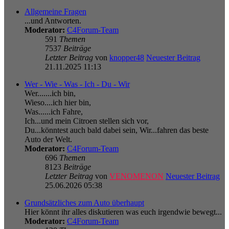
Allgemeine Fragen
...und Antworten.
Moderator:
C4Forum-Team
591
Themen
7537
Beiträge
Letzter Beitrag
von
knopper48
Neuester Beitrag
21.11.2025 11:13
Wer - Wie - Was - Ich - Du - Wir
Wer.......ich bin,
Wieso....ich hier bin,
Was......ich Fahre,
Ich...und mein Citroen stellen sich vor,
Du...könntest auch bald dabei sein, Wir...fahren das beste
Auto der Welt.
Moderator:
C4Forum-Team
696
Themen
8123
Beiträge
Letzter Beitrag
von
VENOMENON
Neuester Beitrag
25.06.2026 05:38
Grundsätzliches zum Auto überhaupt
Hier könnt ihr alles diskutieren was euch irgendwie bewegt...
Moderator:
C4Forum-Team