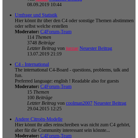
08.09.2019 10:44
Umfrage und Statistik
Hier könnt ihr über den C4 oder sonstige Themen abstimmen
oder selbst welche erstellen
Moderator:
C4Forum-Team
114
Themen
3748
Beiträge
Letzter Beitrag
von
juezae
Neuester Beitrag
13.07.2019 21:19
C4 - International
The international C4-Board - questions, problems, talk and
fun.
Preferred language: english ! Readable also for guests
Moderator:
C4Forum-Team
15
Themen
100
Beiträge
Letzter Beitrag
von
coolman2007
Neuester Beitrag
29.04.2015 12:25
Andere Citroën-Modelle
Hier könnt ihr alles reinschreiben was nicht zum C4 gehört,
aber für die Community interessant sein könnte...
Moderator:
C4Forum-Team