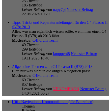
23
Themen
185
Beiträge
Letzter Beitrag
von
uapy7pl
Neuester Beitrag
22.04.2024 10:29
Tipps, Tricks und Reparaturanleitungen für den C4 Picasso II
(B78) 2013
Alles, was man eigentlich wissen sollte, wenn man einen C4
Picasso II (B78) ab 2013 fährt.
Moderator:
C4Forum-Team
49
Themen
299
Beiträge
Letzter Beitrag
von
knopper48
Neuester Beitrag
19.11.2025 18:46
Allgemeine Themen zum C4 Picasso II (B78) 2013
Bitte nur was nicht in die obigen Kategorien passt.
Moderator:
C4Forum-Team
69
Themen
857
Beiträge
Letzter Beitrag
von
VENOMENON
Neuester Beitrag
14.04.2021 06:27
Hifi - Navigation - Kommunikation (alle Baureihen)
Themen
Beiträge