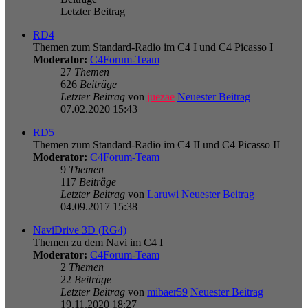
Letzter Beitrag
RD4
Themen zum Standard-Radio im C4 I und C4 Picasso I
Moderator:
C4Forum-Team
27
Themen
626
Beiträge
Letzter Beitrag
von
juezae
Neuester Beitrag
07.02.2020 15:43
RD5
Themen zum Standard-Radio im C4 II und C4 Picasso II
Moderator:
C4Forum-Team
9
Themen
117
Beiträge
Letzter Beitrag
von
Laruwi
Neuester Beitrag
04.09.2017 15:38
NaviDrive 3D (RG4)
Themen zu dem Navi im C4 I
Moderator:
C4Forum-Team
2
Themen
22
Beiträge
Letzter Beitrag
von
mibaer59
Neuester Beitrag
19.11.2020 18:27