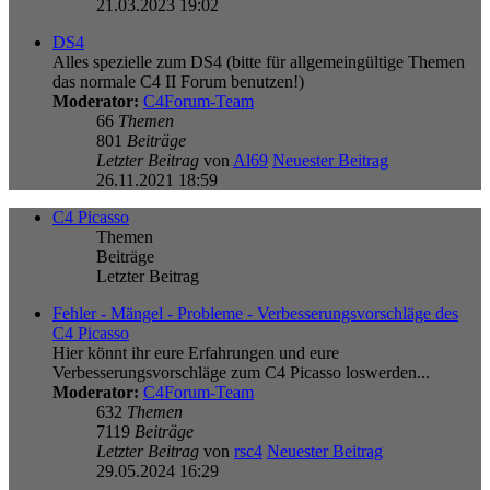
21.03.2023 19:02
DS4
Alles spezielle zum DS4 (bitte für allgemeingültige Themen
das normale C4 II Forum benutzen!)
Moderator:
C4Forum-Team
66
Themen
801
Beiträge
Letzter Beitrag
von
Al69
Neuester Beitrag
26.11.2021 18:59
C4 Picasso
Themen
Beiträge
Letzter Beitrag
Fehler - Mängel - Probleme - Verbesserungsvorschläge des
C4 Picasso
Hier könnt ihr eure Erfahrungen und eure
Verbesserungsvorschläge zum C4 Picasso loswerden...
Moderator:
C4Forum-Team
632
Themen
7119
Beiträge
Letzter Beitrag
von
rsc4
Neuester Beitrag
29.05.2024 16:29