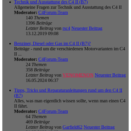
Technik und Ausstattung des C4 II (B7)
Allgemeine Fragen zur Technik und Ausstattung des C4 II
Moderator:
C4Forum-Team
140
Themen
1396
Beiträge
Letzter Beitrag
von
rsc4
Neuester Beitrag
13.12.2019 09:08
Benziner, Diesel oder Gas im C4 II (B7)?
Beiträge - rund um die verschiedenen Motorvarianten im C4
II ...
Moderator:
C4Forum-Team
24
Themen
358
Beiträge
Letzter Beitrag
von
VENOMENON
Neuester Beitrag
16.05.2024 06:37
Tipps, Tricks und Reparaturanleitungen rund um den C4 II
(B7)
Alles, was man eigentlich wissen sollte, wenn man einen C4
II fährt.
Moderator:
C4Forum-Team
64
Themen
469
Beiträge
Letzter Beitrag
von
Garfield62
Neuester Beitrag