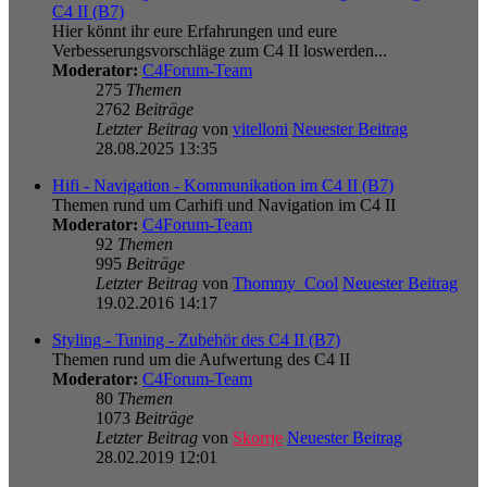
C4 II (B7)
Hier könnt ihr eure Erfahrungen und eure
Verbesserungsvorschläge zum C4 II loswerden...
Moderator:
C4Forum-Team
275
Themen
2762
Beiträge
Letzter Beitrag
von
vitelloni
Neuester Beitrag
28.08.2025 13:35
Hifi - Navigation - Kommunikation im C4 II (B7)
Themen rund um Carhifi und Navigation im C4 II
Moderator:
C4Forum-Team
92
Themen
995
Beiträge
Letzter Beitrag
von
Thommy_Cool
Neuester Beitrag
19.02.2016 14:17
Styling - Tuning - Zubehör des C4 II (B7)
Themen rund um die Aufwertung des C4 II
Moderator:
C4Forum-Team
80
Themen
1073
Beiträge
Letzter Beitrag
von
Skorrje
Neuester Beitrag
28.02.2019 12:01