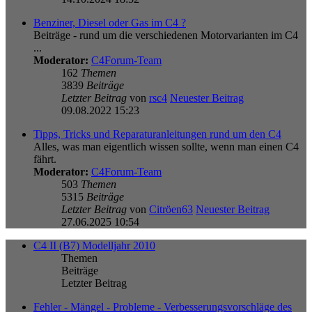
Benziner, Diesel oder Gas im C4 ?
Beiträge - rund um die verschiedenen Motorvarianten im C4
...
Moderator:
C4Forum-Team
162
Themen
3839
Beiträge
Letzter Beitrag
von
rsc4
Neuester Beitrag
09.08.2022 15:23
Tipps, Tricks und Reparaturanleitungen rund um den C4
Alles, was man eigentlich wissen sollte, wenn man einen C4
fährt.
Moderator:
C4Forum-Team
503
Themen
5315
Beiträge
Letzter Beitrag
von
Citröen63
Neuester Beitrag
27.06.2025 10:54
C4 II (B7) Modelljahr 2010
Themen
Beiträge
Letzter Beitrag
Fehler - Mängel - Probleme - Verbesserungsvorschläge des