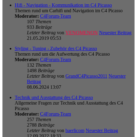
Hifi - Navigation - Kommunikation im C4 Picasso
Themen rund um Carhifi und Navigation im C4 Picasso
Moderator:
C4Forum-Team
107
Themen
933
Beiträge
Letzter Beitrag
von
VENOMENON
Neuester Beitrag
21.05.2019 05:53
Styling - Tuning - Zubehör des C4 Picasso
Themen rund um die Aufwertung des C4 Picasso
Moderator:
C4Forum-Team
132
Themen
1498
Beiträge
Letzter Beitrag
von
GrandC4Picasso2011
Neuester
Beitrag
08.06.2024 13:07
Technik und Ausstattung des C4 Picasso
Allgemeine Fragen zur Technik und Ausstattung des C4
Picasso
Moderator:
C4Forum-Team
257
Themen
2788
Beiträge
Letzter Beitrag
von
baerlicom
Neuester Beitrag
12.09.2022 18:33