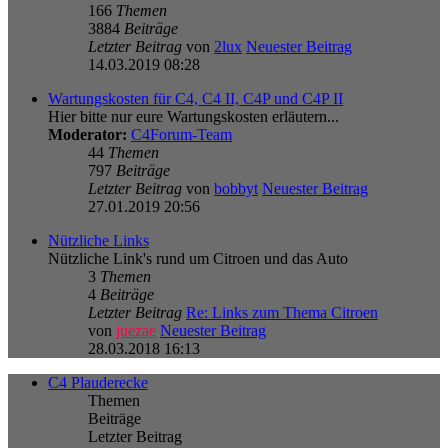
166
Themen
3884
Beiträge
Letzter Beitrag
von
2lux
Neuester Beitrag
14.03.2019 08:28
Wartungskosten für C4, C4 II, C4P und C4P II
Hier bitte nur eure Wartungskosten erläutern...
Moderator:
C4Forum-Team
44
Themen
797
Beiträge
Letzter Beitrag
von
bobbyt
Neuester Beitrag
27.01.2019 20:56
Nützliche Links
Nützliche Link's rund um Citroen und das Auto
3
Themen
4
Beiträge
Letzter Beitrag
Re: Links zum Thema Citroen
von
juezae
Neuester Beitrag
28.03.2018 16:13
C4 Plauderecke
Themen
Beiträge
Letzter Beitrag