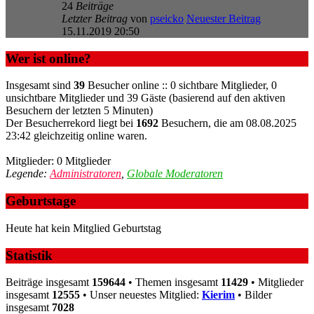
24
Beiträge
Letzter Beitrag
von
pseicko
Neuester Beitrag
15.11.2019 20:50
Wer ist online?
Insgesamt sind
39
Besucher online :: 0 sichtbare Mitglieder, 0
unsichtbare Mitglieder und 39 Gäste (basierend auf den aktiven
Besuchern der letzten 5 Minuten)
Der Besucherrekord liegt bei
1692
Besuchern, die am 08.08.2025
23:42 gleichzeitig online waren.
Mitglieder: 0 Mitglieder
Legende:
Administratoren
,
Globale Moderatoren
Geburtstage
Heute hat kein Mitglied Geburtstag
Statistik
Beiträge insgesamt
159644
• Themen insgesamt
11429
• Mitglieder
insgesamt
12555
• Unser neuestes Mitglied:
Kierim
• Bilder
insgesamt
7028