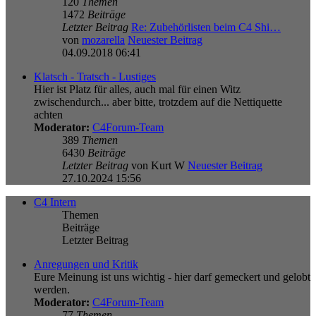
120
Themen
1472
Beiträge
Letzter Beitrag
Re: Zubehörlisten beim C4 Shi…
von
mozarella
Neuester Beitrag
04.09.2018 06:41
Klatsch - Tratsch - Lustiges
Hier ist Platz für alles, auch mal für einen Witz
zwischendurch... aber bitte, trotzdem auf die Nettiquette
achten
Moderator:
C4Forum-Team
389
Themen
6430
Beiträge
Letzter Beitrag
von
Kurt W
Neuester Beitrag
27.10.2024 15:56
C4 Intern
Themen
Beiträge
Letzter Beitrag
Anregungen und Kritik
Eure Meinung ist uns wichtig - hier darf gemeckert und gelobt
werden.
Moderator:
C4Forum-Team
77
Themen