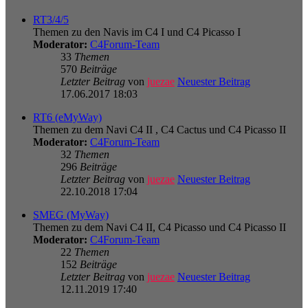
RT3/4/5
Themen zu den Navis im C4 I und C4 Picasso I
Moderator:
C4Forum-Team
33
Themen
570
Beiträge
Letzter Beitrag
von
juezae
Neuester Beitrag
17.06.2017 18:03
RT6 (eMyWay)
Themen zu dem Navi C4 II , C4 Cactus und C4 Picasso II
Moderator:
C4Forum-Team
32
Themen
296
Beiträge
Letzter Beitrag
von
juezae
Neuester Beitrag
22.10.2018 17:04
SMEG (MyWay)
Themen zu dem Navi C4 II, C4 Picasso und C4 Picasso II
Moderator:
C4Forum-Team
22
Themen
152
Beiträge
Letzter Beitrag
von
juezae
Neuester Beitrag
12.11.2019 17:40