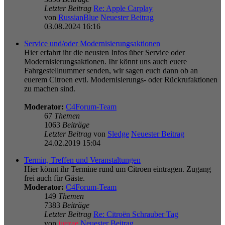
Letzter Beitrag
Re: Apple Carplay
von
RussianBlue
Neuester Beitrag
03.08.2024 16:16
Service und/oder Modernisierungsaktionen
Hier erfahrt ihr die neusten Infos über Service oder
Modernisierungsaktionen. Ihr könnt uns auch euere
Fahrgestellnummer senden, wir sagen euch dann ob an
euerem Citroen evtl. Modernisierungs- oder Rückrufaktionen
zu machen sind.
Moderator:
C4Forum-Team
67
Themen
1063
Beiträge
Letzter Beitrag
von
Sledge
Neuester Beitrag
24.02.2019 15:04
Termin, Treffen und Veranstaltungen
Hier könnt ihr Termine rund um Citroen eintragen. Zugang
frei auch für Gäste.
Moderator:
C4Forum-Team
149
Themen
7383
Beiträge
Letzter Beitrag
Re: Citroën Schrauber Tag
von
juezae
Neuester Beitrag