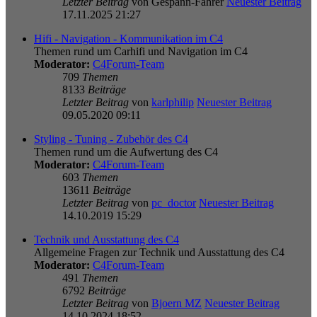
Letzter Beitrag
von
Gespann-Fahrer
Neuester Beitrag
17.11.2025 21:27
Hifi - Navigation - Kommunikation im C4
Themen rund um Carhifi und Navigation im C4
Moderator:
C4Forum-Team
709
Themen
8133
Beiträge
Letzter Beitrag
von
karlphilip
Neuester Beitrag
09.05.2020 09:11
Styling - Tuning - Zubehör des C4
Themen rund um die Aufwertung des C4
Moderator:
C4Forum-Team
603
Themen
13611
Beiträge
Letzter Beitrag
von
pc_doctor
Neuester Beitrag
14.10.2019 15:29
Technik und Ausstattung des C4
Allgemeine Fragen zur Technik und Ausstattung des C4
Moderator:
C4Forum-Team
491
Themen
6792
Beiträge
Letzter Beitrag
von
Bjoern MZ
Neuester Beitrag
14.10.2024 18:52