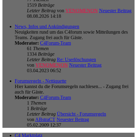
1519
Beiträge
Letzter Beitrag
von
VENOMENON
Neuester Beitrag
08.08.2026 14:18
News, Infos und Ankündigungen
Neuigkeiten rund um das C4forum sowie Mitteilungen des
Teams. Zugang frei auch für Gäste.
Moderator:
C4Forum-Team
61
Themen
1334
Beiträge
Letzter Beitrag
Re: Userlöschungen
von
VENOMENON
Neuester Beitrag
03.04.2023 06:52
Forumsregeln - Nettiquette
Hier kannst du die Forumsregeln nachlesen... - Zugang frei
auch für Gäste.
Moderator:
C4Forum-Team
1
Themen
1
Beiträge
Letzter Beitrag
Übersicht - Forumsregeln
von
ABstraCT
Neuester Beitrag
05.02.2009 12:37
C4 Marktplatz