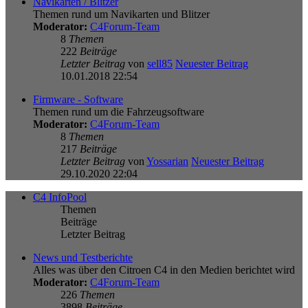
Navikarten / Blitzer
Themen rund um Navikarten und Blitzer
Moderator:
C4Forum-Team
8
Themen
222
Beiträge
Letzter Beitrag
von
sell85
Neuester Beitrag
10.01.2018 22:54
Firmware - Software
Themen rund um die Fahrzeugsoftware
Moderator:
C4Forum-Team
8
Themen
217
Beiträge
Letzter Beitrag
von
Yossarian
Neuester Beitrag
29.10.2020 22:04
C4 InfoPool
Themen
Beiträge
Letzter Beitrag
News und Testberichte
Alles was über den Citroen C4 in den Medien berichtet wird
Moderator:
C4Forum-Team
226
Themen
3898
Beiträge