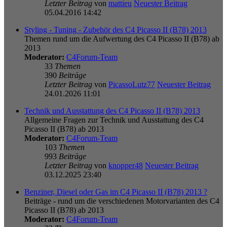
Letzter Beitrag
von
mattieu
Neuester Beitrag
05.04.2016 14:42
Styling - Tuning - Zubehör des C4 Picasso II (B78) 2013
Themen rund um die Aufwertung des C4 Picasso II (B78) ab
2013
Moderator:
C4Forum-Team
33
Themen
390
Beiträge
Letzter Beitrag
von
PicassoLutz77
Neuester Beitrag
24.01.2026 11:01
Technik und Ausstattung des C4 Picasso II (B78) 2013
Allgemeine Fragen zur Technik und Ausstattung des C4
Picasso II (B78) ab 2013
Moderator:
C4Forum-Team
103
Themen
993
Beiträge
Letzter Beitrag
von
knopper48
Neuester Beitrag
03.12.2025 23:40
Benziner, Diesel oder Gas im C4 Picasso II (B78) 2013 ?
Beiträge - rund um die verschiedenen Motorvarianten des C4
Picasso II (B78) ab 2013
Moderator:
C4Forum-Team