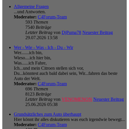
Allgemeine Fragen
...und Antworten.
Moderator:
C4Forum-Team
593
Themen
7540
Beiträge
Letzter Beitrag
von
DjPuma78
Neuester Beitrag
29.07.2026 13:58
Wer - Wie - Was - Ich - Du - Wir
Wer.......ich bin,
Wieso....ich hier bin,
Was......ich Fahre,
Ich...und mein Citroen stellen sich vor,
Du...könntest auch bald dabei sein, Wir...fahren das beste
Auto der Welt.
Moderator:
C4Forum-Team
696
Themen
8123
Beiträge
Letzter Beitrag
von
VENOMENON
Neuester Beitrag
25.06.2026 05:38
Grundsätzliches zum Auto überhaupt
Hier könnt ihr alles diskutieren was euch irgendwie bewegt...
Moderator:
C4Forum-Team