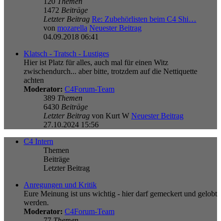
120
Themen
1472
Beiträge
Letzter Beitrag
Re: Zubehörlisten beim C4 Shi…
von
mozarella
Neuester Beitrag
04.09.2018 06:41
Klatsch - Tratsch - Lustiges
Hier ist Platz für alles, auch mal für einen Witz
zwischendurch... aber bitte, trotzdem auf die Nettiquette
achten
Moderator:
C4Forum-Team
389
Themen
6430
Beiträge
Letzter Beitrag
von
Kurt W
Neuester Beitrag
27.10.2024 15:56
C4 Intern
Themen
Beiträge
Letzter Beitrag
Anregungen und Kritik
Eure Meinung ist uns wichtig - hier darf gemeckert und gelobt
werden.
Moderator:
C4Forum-Team
77
Themen