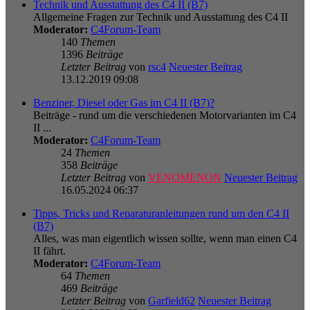
Technik und Ausstattung des C4 II (B7)
Allgemeine Fragen zur Technik und Ausstattung des C4 II
Moderator:
C4Forum-Team
140
Themen
1396
Beiträge
Letzter Beitrag
von
rsc4
Neuester Beitrag
13.12.2019 09:08
Benziner, Diesel oder Gas im C4 II (B7)?
Beiträge - rund um die verschiedenen Motorvarianten im C4
II ...
Moderator:
C4Forum-Team
24
Themen
358
Beiträge
Letzter Beitrag
von
VENOMENON
Neuester Beitrag
16.05.2024 06:37
Tipps, Tricks und Reparaturanleitungen rund um den C4 II
(B7)
Alles, was man eigentlich wissen sollte, wenn man einen C4
II fährt.
Moderator:
C4Forum-Team
64
Themen
469
Beiträge
Letzter Beitrag
von
Garfield62
Neuester Beitrag