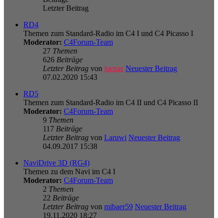
Letzter Beitrag
RD4
Themen zum Standard-Radio im C4 I und C4 Picasso I
Moderator:
C4Forum-Team
27
Themen
626
Beiträge
Letzter Beitrag
von
juezae
Neuester Beitrag
07.02.2020 15:43
RD5
Themen zum Standard-Radio im C4 II und C4 Picasso II
Moderator:
C4Forum-Team
9
Themen
117
Beiträge
Letzter Beitrag
von
Laruwi
Neuester Beitrag
04.09.2017 15:38
NaviDrive 3D (RG4)
Themen zu dem Navi im C4 I
Moderator:
C4Forum-Team
2
Themen
22
Beiträge
Letzter Beitrag
von
mibaer59
Neuester Beitrag
19.11.2020 18:27