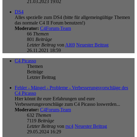
21.03.2023 19:02
DS4
Alles spezielle zum DS4 (bitte für allgemeingültige Themen
das normale C4 II Forum benutzen!)
Moderator:
C4Forum-Team
66
Themen
801
Beiträge
Letzter Beitrag
von
Al69
Neuester Beitrag
26.11.2021 18:59
C4 Picasso
Themen
Beiträge
Letzter Beitrag
Fehler - Mängel - Probleme - Verbesserungsvorschläge des
C4 Picasso
Hier könnt ihr eure Erfahrungen und eure
Verbesserungsvorschläge zum C4 Picasso loswerden...
Moderator:
C4Forum-Team
632
Themen
7119
Beiträge
Letzter Beitrag
von
rsc4
Neuester Beitrag
29.05.2024 16:29