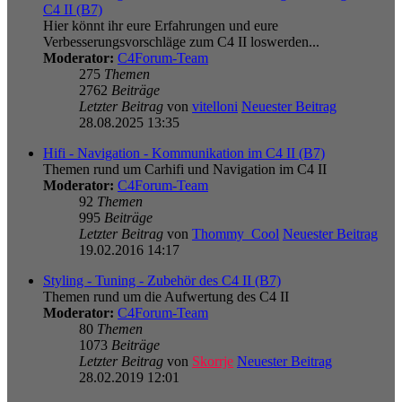
C4 II (B7)
Hier könnt ihr eure Erfahrungen und eure
Verbesserungsvorschläge zum C4 II loswerden...
Moderator:
C4Forum-Team
275
Themen
2762
Beiträge
Letzter Beitrag
von
vitelloni
Neuester Beitrag
28.08.2025 13:35
Hifi - Navigation - Kommunikation im C4 II (B7)
Themen rund um Carhifi und Navigation im C4 II
Moderator:
C4Forum-Team
92
Themen
995
Beiträge
Letzter Beitrag
von
Thommy_Cool
Neuester Beitrag
19.02.2016 14:17
Styling - Tuning - Zubehör des C4 II (B7)
Themen rund um die Aufwertung des C4 II
Moderator:
C4Forum-Team
80
Themen
1073
Beiträge
Letzter Beitrag
von
Skorrje
Neuester Beitrag
28.02.2019 12:01