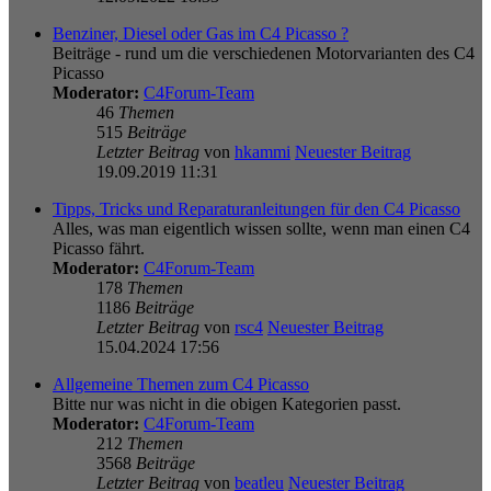
Benziner, Diesel oder Gas im C4 Picasso ?
Beiträge - rund um die verschiedenen Motorvarianten des C4
Picasso
Moderator:
C4Forum-Team
46
Themen
515
Beiträge
Letzter Beitrag
von
hkammi
Neuester Beitrag
19.09.2019 11:31
Tipps, Tricks und Reparaturanleitungen für den C4 Picasso
Alles, was man eigentlich wissen sollte, wenn man einen C4
Picasso fährt.
Moderator:
C4Forum-Team
178
Themen
1186
Beiträge
Letzter Beitrag
von
rsc4
Neuester Beitrag
15.04.2024 17:56
Allgemeine Themen zum C4 Picasso
Bitte nur was nicht in die obigen Kategorien passt.
Moderator:
C4Forum-Team
212
Themen
3568
Beiträge
Letzter Beitrag
von
beatleu
Neuester Beitrag