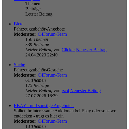
Themen
Beiträge
Letzter Beitrag
Biete
Fahrzeugzubehör-Angebote
Moderator:
C4Forum-Team
156
Themen
339
Beiträge
Letzter Beitrag
von
Clicker
Neuester Beitrag
24.04.2023 22:40
Suche
Fahrzeugzubehör-Gesuche
Moderator:
C4Forum-Team
61
Themen
175
Beiträge
Letzter Beitrag
von
rsc4
Neuester Beitrag
27.07.2026 16:29
EBAY - und sonstige Angebote..
Solltet ihr interessante Auktionen bei Ebay oder sonstwo
entdecken - tragt es hier ein
Moderator:
C4Forum-Team
13
Themen