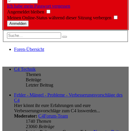
Ich habe mein Passwort vergessen
Angemeldet bleiben
Meinen Online-Status während dieser Sitzung verbergen
Foren-Übersicht
C4 Technik
Themen
Beiträge
Letzter Beitrag
Fehler - Mängel - Probleme - Verbesserungsvorschläge des
C4
Hier könnt ihr eure Erfahrungen und eure
Verbesserungsvorschläge zum C4 loswerden...
Moderator:
C4Forum-Team
1740
Themen
23060
Beiträge