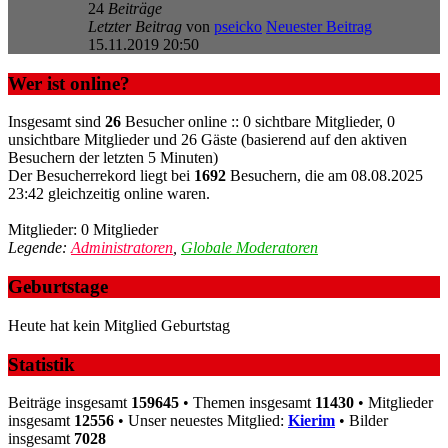
24
Beiträge
Letzter Beitrag
von
pseicko
Neuester Beitrag
15.11.2019 20:50
Wer ist online?
Insgesamt sind
26
Besucher online :: 0 sichtbare Mitglieder, 0
unsichtbare Mitglieder und 26 Gäste (basierend auf den aktiven
Besuchern der letzten 5 Minuten)
Der Besucherrekord liegt bei
1692
Besuchern, die am 08.08.2025
23:42 gleichzeitig online waren.
Mitglieder: 0 Mitglieder
Legende:
Administratoren
,
Globale Moderatoren
Geburtstage
Heute hat kein Mitglied Geburtstag
Statistik
Beiträge insgesamt
159645
• Themen insgesamt
11430
• Mitglieder
insgesamt
12556
• Unser neuestes Mitglied:
Kierim
• Bilder
insgesamt
7028