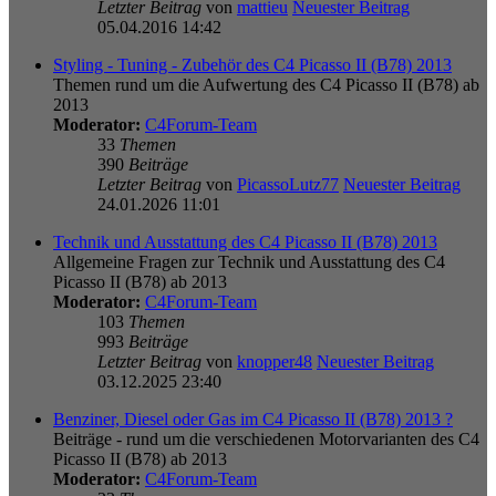
Letzter Beitrag
von
mattieu
Neuester Beitrag
05.04.2016 14:42
Styling - Tuning - Zubehör des C4 Picasso II (B78) 2013
Themen rund um die Aufwertung des C4 Picasso II (B78) ab
2013
Moderator:
C4Forum-Team
33
Themen
390
Beiträge
Letzter Beitrag
von
PicassoLutz77
Neuester Beitrag
24.01.2026 11:01
Technik und Ausstattung des C4 Picasso II (B78) 2013
Allgemeine Fragen zur Technik und Ausstattung des C4
Picasso II (B78) ab 2013
Moderator:
C4Forum-Team
103
Themen
993
Beiträge
Letzter Beitrag
von
knopper48
Neuester Beitrag
03.12.2025 23:40
Benziner, Diesel oder Gas im C4 Picasso II (B78) 2013 ?
Beiträge - rund um die verschiedenen Motorvarianten des C4
Picasso II (B78) ab 2013
Moderator:
C4Forum-Team