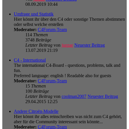
08.09.2019 10:44
Umfrage und Statistik
Hier könnt ihr über den C4 oder sonstige Themen abstimmen
oder selbst welche erstellen
Moderator:
C4Forum-Team
114
Themen
3748
Beiträge
Letzter Beitrag
von
juezae
Neuester Beitrag
13.07.2019 21:19
C4 - International
The international C4-Board - questions, problems, talk and
fun.
Preferred language: english ! Readable also for guests
Moderator:
C4Forum-Team
15
Themen
100
Beiträge
Letzter Beitrag
von
coolman2007
Neuester Beitrag
29.04.2015 12:25
Andere Citroën-Modelle
Hier könnt ihr alles reinschreiben was nicht zum C4 gehört,
aber für die Community interessant sein könnte...
Moderator:
C4Forum-Team