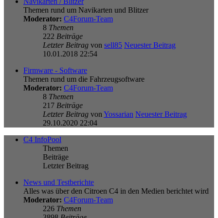
Navikarten / Blitzer
Themen rund um Navikarten und Blitzer
Moderator:
C4Forum-Team
8
Themen
222
Beiträge
Letzter Beitrag
von
sell85
Neuester Beitrag
10.01.2018 22:54
Firmware - Software
Themen rund um die Fahrzeugsoftware
Moderator:
C4Forum-Team
8
Themen
217
Beiträge
Letzter Beitrag
von
Yossarian
Neuester Beitrag
29.10.2020 22:04
C4 InfoPool
Themen
Beiträge
Letzter Beitrag
News und Testberichte
Alles was über den Citroen C4 in den Medien berichtet wird
Moderator:
C4Forum-Team
226
Themen
3898
Beiträge