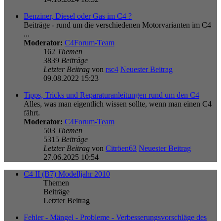
Benziner, Diesel oder Gas im C4 ?
Beiträge - rund um die verschiedenen Motorvarianten im C4
...
Moderator:
C4Forum-Team
162
Themen
3839
Beiträge
Letzter Beitrag
von
rsc4
Neuester Beitrag
09.08.2022 15:23
Tipps, Tricks und Reparaturanleitungen rund um den C4
Alles, was man eigentlich wissen sollte, wenn man einen C4
fährt.
Moderator:
C4Forum-Team
503
Themen
5315
Beiträge
Letzter Beitrag
von
Citröen63
Neuester Beitrag
27.06.2025 10:54
C4 II (B7) Modelljahr 2010
Themen
Beiträge
Letzter Beitrag
Fehler - Mängel - Probleme - Verbesserungsvorschläge des