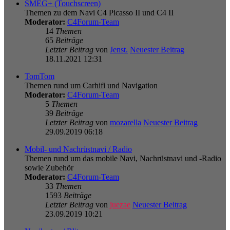
SMEG+ (Touchscreen)
Themen zu dem Navi C4 Picasso II und C4 II
Moderator:
C4Forum-Team
14
Themen
65
Beiträge
Letzter Beitrag
von
Jenst.
Neuester Beitrag
18.11.2021 12:31
TomTom
Themen rund um Carhifi und Navigation
Moderator:
C4Forum-Team
5
Themen
39
Beiträge
Letzter Beitrag
von
mozarella
Neuester Beitrag
29.09.2019 06:18
Mobil- und Nachrüstnavi / Radio
Themen rund um das mobile Navi, Nachrüstnavi und -Radio
sowie Zubehör
Moderator:
C4Forum-Team
33
Themen
1593
Beiträge
Letzter Beitrag
von
juezae
Neuester Beitrag
23.09.2019 10:21