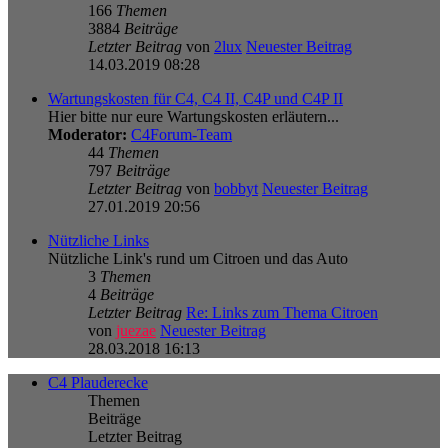
166
Themen
3884
Beiträge
Letzter Beitrag
von
2lux
Neuester Beitrag
14.03.2019 08:28
Wartungskosten für C4, C4 II, C4P und C4P II
Hier bitte nur eure Wartungskosten erläutern...
Moderator:
C4Forum-Team
44
Themen
797
Beiträge
Letzter Beitrag
von
bobbyt
Neuester Beitrag
27.01.2019 20:56
Nützliche Links
Nützliche Link's rund um Citroen und das Auto
3
Themen
4
Beiträge
Letzter Beitrag
Re: Links zum Thema Citroen
von
juezae
Neuester Beitrag
28.03.2018 16:13
C4 Plauderecke
Themen
Beiträge
Letzter Beitrag