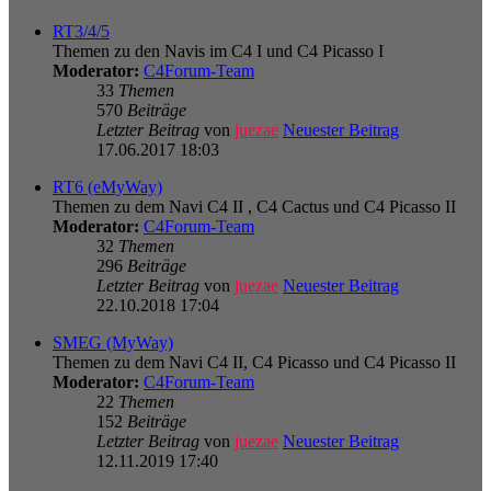
RT3/4/5
Themen zu den Navis im C4 I und C4 Picasso I
Moderator:
C4Forum-Team
33
Themen
570
Beiträge
Letzter Beitrag
von
juezae
Neuester Beitrag
17.06.2017 18:03
RT6 (eMyWay)
Themen zu dem Navi C4 II , C4 Cactus und C4 Picasso II
Moderator:
C4Forum-Team
32
Themen
296
Beiträge
Letzter Beitrag
von
juezae
Neuester Beitrag
22.10.2018 17:04
SMEG (MyWay)
Themen zu dem Navi C4 II, C4 Picasso und C4 Picasso II
Moderator:
C4Forum-Team
22
Themen
152
Beiträge
Letzter Beitrag
von
juezae
Neuester Beitrag
12.11.2019 17:40