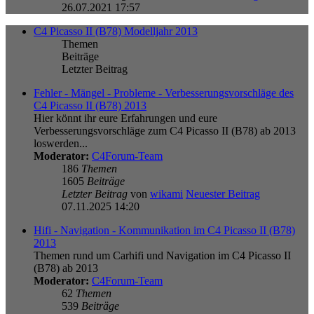
26.07.2021 17:57
C4 Picasso II (B78) Modelljahr 2013
Themen
Beiträge
Letzter Beitrag
Fehler - Mängel - Probleme - Verbesserungsvorschläge des
C4 Picasso II (B78) 2013
Hier könnt ihr eure Erfahrungen und eure
Verbesserungsvorschläge zum C4 Picasso II (B78) ab 2013
loswerden...
Moderator:
C4Forum-Team
186
Themen
1605
Beiträge
Letzter Beitrag
von
wikami
Neuester Beitrag
07.11.2025 14:20
Hifi - Navigation - Kommunikation im C4 Picasso II (B78)
2013
Themen rund um Carhifi und Navigation im C4 Picasso II
(B78) ab 2013
Moderator:
C4Forum-Team
62
Themen
539
Beiträge