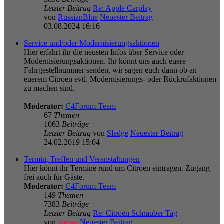
Letzter Beitrag
Re: Apple Carplay
von
RussianBlue
Neuester Beitrag
03.08.2024 16:16
Service und/oder Modernisierungsaktionen
Hier erfahrt ihr die neusten Infos über Service oder
Modernisierungsaktionen. Ihr könnt uns auch euere
Fahrgestellnummer senden, wir sagen euch dann ob an
euerem Citroen evtl. Modernisierungs- oder Rückrufaktionen
zu machen sind.
Moderator:
C4Forum-Team
67
Themen
1063
Beiträge
Letzter Beitrag
von
Sledge
Neuester Beitrag
24.02.2019 15:04
Termin, Treffen und Veranstaltungen
Hier könnt ihr Termine rund um Citroen eintragen. Zugang
frei auch für Gäste.
Moderator:
C4Forum-Team
149
Themen
7383
Beiträge
Letzter Beitrag
Re: Citroën Schrauber Tag
von
juezae
Neuester Beitrag