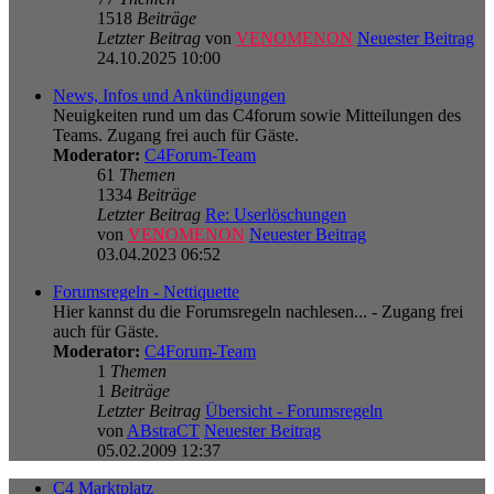
1518
Beiträge
Letzter Beitrag
von
VENOMENON
Neuester Beitrag
24.10.2025 10:00
News, Infos und Ankündigungen
Neuigkeiten rund um das C4forum sowie Mitteilungen des
Teams. Zugang frei auch für Gäste.
Moderator:
C4Forum-Team
61
Themen
1334
Beiträge
Letzter Beitrag
Re: Userlöschungen
von
VENOMENON
Neuester Beitrag
03.04.2023 06:52
Forumsregeln - Nettiquette
Hier kannst du die Forumsregeln nachlesen... - Zugang frei
auch für Gäste.
Moderator:
C4Forum-Team
1
Themen
1
Beiträge
Letzter Beitrag
Übersicht - Forumsregeln
von
ABstraCT
Neuester Beitrag
05.02.2009 12:37
C4 Marktplatz