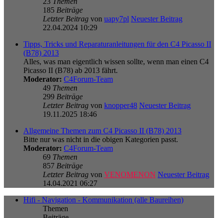
23
Themen
185
Beiträge
Letzter Beitrag
von
uapy7pl
Neuester Beitrag
22.04.2024 10:29
Tipps, Tricks und Reparaturanleitungen für den C4 Picasso II
(B78) 2013
Alles, was man eigentlich wissen sollte, wenn man einen C4
Picasso II (B78) ab 2013 fährt.
Moderator:
C4Forum-Team
49
Themen
299
Beiträge
Letzter Beitrag
von
knopper48
Neuester Beitrag
19.11.2025 18:46
Allgemeine Themen zum C4 Picasso II (B78) 2013
Bitte nur was nicht in die obigen Kategorien passt.
Moderator:
C4Forum-Team
69
Themen
857
Beiträge
Letzter Beitrag
von
VENOMENON
Neuester Beitrag
14.04.2021 06:27
Hifi - Navigation - Kommunikation (alle Baureihen)
Themen
Beiträge