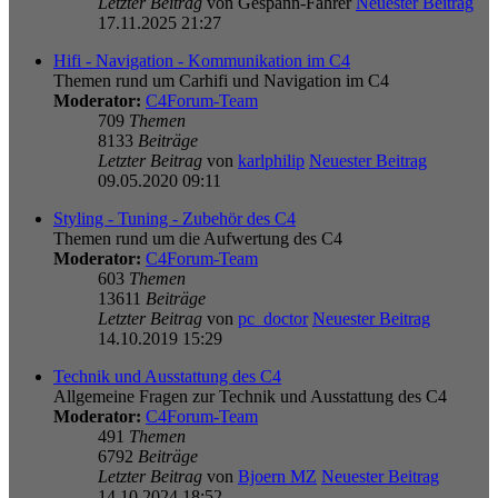
Letzter Beitrag
von
Gespann-Fahrer
Neuester Beitrag
17.11.2025 21:27
Hifi - Navigation - Kommunikation im C4
Themen rund um Carhifi und Navigation im C4
Moderator:
C4Forum-Team
709
Themen
8133
Beiträge
Letzter Beitrag
von
karlphilip
Neuester Beitrag
09.05.2020 09:11
Styling - Tuning - Zubehör des C4
Themen rund um die Aufwertung des C4
Moderator:
C4Forum-Team
603
Themen
13611
Beiträge
Letzter Beitrag
von
pc_doctor
Neuester Beitrag
14.10.2019 15:29
Technik und Ausstattung des C4
Allgemeine Fragen zur Technik und Ausstattung des C4
Moderator:
C4Forum-Team
491
Themen
6792
Beiträge
Letzter Beitrag
von
Bjoern MZ
Neuester Beitrag
14.10.2024 18:52