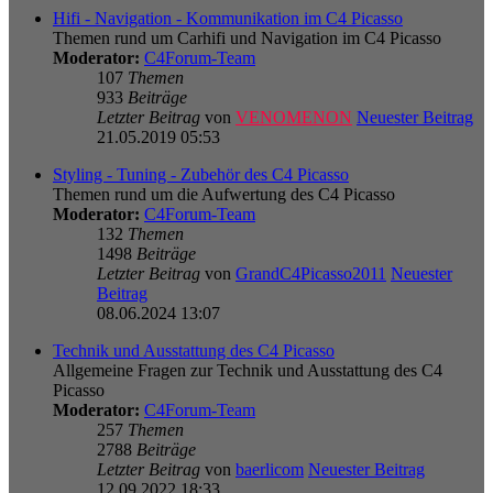
Hifi - Navigation - Kommunikation im C4 Picasso
Themen rund um Carhifi und Navigation im C4 Picasso
Moderator:
C4Forum-Team
107
Themen
933
Beiträge
Letzter Beitrag
von
VENOMENON
Neuester Beitrag
21.05.2019 05:53
Styling - Tuning - Zubehör des C4 Picasso
Themen rund um die Aufwertung des C4 Picasso
Moderator:
C4Forum-Team
132
Themen
1498
Beiträge
Letzter Beitrag
von
GrandC4Picasso2011
Neuester
Beitrag
08.06.2024 13:07
Technik und Ausstattung des C4 Picasso
Allgemeine Fragen zur Technik und Ausstattung des C4
Picasso
Moderator:
C4Forum-Team
257
Themen
2788
Beiträge
Letzter Beitrag
von
baerlicom
Neuester Beitrag
12.09.2022 18:33