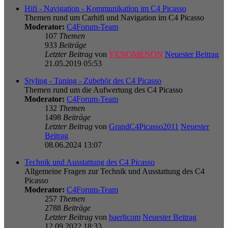
Hifi - Navigation - Kommunikation im C4 Picasso
Themen rund um Carhifi und Navigation im C4 Picasso
Moderator:
C4Forum-Team
107
Themen
933
Beiträge
Letzter Beitrag
von
VENOMENON
Neuester Beitrag
21.05.2019 05:53
Styling - Tuning - Zubehör des C4 Picasso
Themen rund um die Aufwertung des C4 Picasso
Moderator:
C4Forum-Team
132
Themen
1498
Beiträge
Letzter Beitrag
von
GrandC4Picasso2011
Neuester
Beitrag
08.06.2024 13:07
Technik und Ausstattung des C4 Picasso
Allgemeine Fragen zur Technik und Ausstattung des C4
Picasso
Moderator:
C4Forum-Team
257
Themen
2788
Beiträge
Letzter Beitrag
von
baerlicom
Neuester Beitrag
12.09.2022 18:33