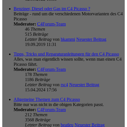
Benziner, Diesel oder Gas im C4 Picasso ?
Beiträge - rund um die verschiedenen Motorvarianten des C4
Picasso
Moderator:
C4Forum-Team
46
Themen
515
Beiträge
Letzter Beitrag
von
hkammi
Neuester Beitrag
19.09.2019 11:31
Tipps, Tricks und Reparaturanleitungen für den C4 Picasso
Alles, was man eigentlich wissen sollte, wenn man einen C4
Picasso fährt.
Moderator:
C4Forum-Team
178
Themen
1186
Beiträge
Letzter Beitrag
von
rsc4
Neuester Beitrag
15.04.2024 17:56
Allgemeine Themen zum C4 Picasso
Bitte nur was nicht in die obigen Kategorien passt.
Moderator:
C4Forum-Team
212
Themen
3568
Beiträge
Letzter Beitrag
von
beatleu
Neuester Beitrag