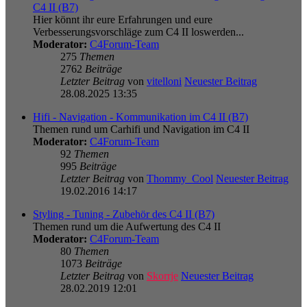
C4 II (B7)
Hier könnt ihr eure Erfahrungen und eure
Verbesserungsvorschläge zum C4 II loswerden...
Moderator:
C4Forum-Team
275
Themen
2762
Beiträge
Letzter Beitrag
von
vitelloni
Neuester Beitrag
28.08.2025 13:35
Hifi - Navigation - Kommunikation im C4 II (B7)
Themen rund um Carhifi und Navigation im C4 II
Moderator:
C4Forum-Team
92
Themen
995
Beiträge
Letzter Beitrag
von
Thommy_Cool
Neuester Beitrag
19.02.2016 14:17
Styling - Tuning - Zubehör des C4 II (B7)
Themen rund um die Aufwertung des C4 II
Moderator:
C4Forum-Team
80
Themen
1073
Beiträge
Letzter Beitrag
von
Skorrje
Neuester Beitrag
28.02.2019 12:01