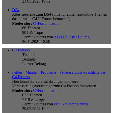
21.03.2023 19:02
DS4
Alles spezielle zum DS4 (bitte für allgemeingültige Themen
das normale C4 II Forum benutzen!)
Moderator:
C4Forum-Team
66
Themen
801
Beiträge
Letzter Beitrag
von
Al69
Neuester Beitrag
26.11.2021 18:59
C4 Picasso
Themen
Beiträge
Letzter Beitrag
Fehler - Mängel - Probleme - Verbesserungsvorschläge des
C4 Picasso
Hier könnt ihr eure Erfahrungen und eure
Verbesserungsvorschläge zum C4 Picasso loswerden...
Moderator:
C4Forum-Team
632
Themen
7119
Beiträge
Letzter Beitrag
von
rsc4
Neuester Beitrag
29.05.2024 16:29