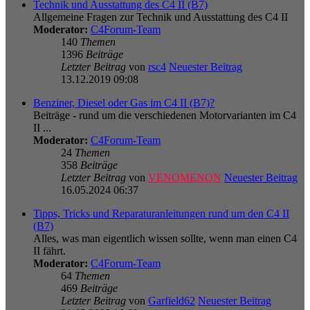
Technik und Ausstattung des C4 II (B7)
Allgemeine Fragen zur Technik und Ausstattung des C4 II
Moderator:
C4Forum-Team
140
Themen
1396
Beiträge
Letzter Beitrag
von
rsc4
Neuester Beitrag
13.12.2019 09:08
Benziner, Diesel oder Gas im C4 II (B7)?
Beiträge - rund um die verschiedenen Motorvarianten im C4
II ...
Moderator:
C4Forum-Team
24
Themen
358
Beiträge
Letzter Beitrag
von
VENOMENON
Neuester Beitrag
16.05.2024 06:37
Tipps, Tricks und Reparaturanleitungen rund um den C4 II
(B7)
Alles, was man eigentlich wissen sollte, wenn man einen C4
II fährt.
Moderator:
C4Forum-Team
64
Themen
469
Beiträge
Letzter Beitrag
von
Garfield62
Neuester Beitrag