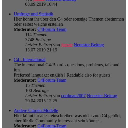
08.09.2019 10:44
Umfrage und Statistik
Hier könnt ihr über den C4 oder sonstige Themen abstimmen
oder selbst welche erstellen
Moderator:
C4Forum-Team
114
Themen
3748
Beiträge
Letzter Beitrag
von
juezae
Neuester Beitrag
13.07.2019 21:19
C4 - International
The international C4-Board - questions, problems, talk and
fun.
Preferred language: english ! Readable also for guests
Moderator:
C4Forum-Team
15
Themen
100
Beiträge
Letzter Beitrag
von
coolman2007
Neuester Beitrag
29.04.2015 12:25
Andere Citroën-Modelle
Hier könnt ihr alles reinschreiben was nicht zum C4 gehört,
aber für die Community interessant sein könnte...
Moderator:
C4Forum-Team