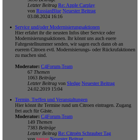
Letzter Beitrag
Re: Apple Carplay
von
RussianBlue
Neuester Beitrag
03.08.2024 16:16
Service und/oder Modernisierungsaktionen
Hier erfahrt ihr die neusten Infos über Service oder
Modernisierungsaktionen. Ihr könnt uns auch euere
Fahrgestellnummer senden, wir sagen euch dann ob an
euerem Citroen evtl. Modernisierungs- oder Rückrufaktionen
zu machen sind.
Moderator:
C4Forum-Team
67
Themen
1063
Beiträge
Letzter Beitrag
von
Sledge
Neuester Beitrag
24.02.2019 15:04
Termin, Treffen und Veranstaltungen
Hier könnt ihr Termine rund um Citroen eintragen. Zugang
frei auch für Gäste.
Moderator:
C4Forum-Team
149
Themen
7383
Beiträge
Letzter Beitrag
Re: Citroën Schrauber Tag
von
juezae
Neuester Beitrag