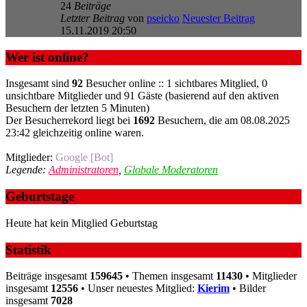
24
Beiträge
Letzter Beitrag
von
pseicko
Neuester Beitrag
15.11.2019 20:50
Wer ist online?
Insgesamt sind
92
Besucher online :: 1 sichtbares Mitglied, 0
unsichtbare Mitglieder und 91 Gäste (basierend auf den aktiven
Besuchern der letzten 5 Minuten)
Der Besucherrekord liegt bei
1692
Besuchern, die am 08.08.2025
23:42 gleichzeitig online waren.
Mitglieder:
Google [Bot]
Legende:
Administratoren
,
Globale Moderatoren
Geburtstage
Heute hat kein Mitglied Geburtstag
Statistik
Beiträge insgesamt
159645
• Themen insgesamt
11430
• Mitglieder
insgesamt
12556
• Unser neuestes Mitglied:
Kierim
• Bilder
insgesamt
7028