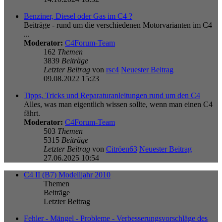
Benziner, Diesel oder Gas im C4 ?
Beiträge - rund um die verschiedenen Motorvarianten im C4
...
Moderator:
C4Forum-Team
162
Themen
3839
Beiträge
Letzter Beitrag
von
rsc4
Neuester Beitrag
09.08.2022 15:23
Tipps, Tricks und Reparaturanleitungen rund um den C4
Alles, was man eigentlich wissen sollte, wenn man einen C4
fährt.
Moderator:
C4Forum-Team
503
Themen
5315
Beiträge
Letzter Beitrag
von
Citröen63
Neuester Beitrag
27.06.2025 10:54
C4 II (B7) Modelljahr 2010
Themen
Beiträge
Letzter Beitrag
Fehler - Mängel - Probleme - Verbesserungsvorschläge des