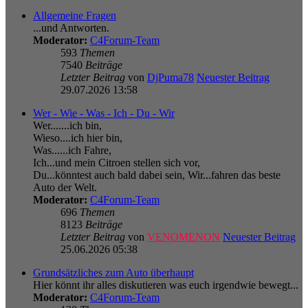
Allgemeine Fragen
...und Antworten.
Moderator:
C4Forum-Team
593
Themen
7540
Beiträge
Letzter Beitrag
von
DjPuma78
Neuester Beitrag
29.07.2026 13:58
Wer - Wie - Was - Ich - Du - Wir
Wer.......ich bin,
Wieso....ich hier bin,
Was......ich Fahre,
Ich...und mein Citroen stellen sich vor,
Du...könntest auch bald dabei sein, Wir...fahren das beste
Auto der Welt.
Moderator:
C4Forum-Team
696
Themen
8123
Beiträge
Letzter Beitrag
von
VENOMENON
Neuester Beitrag
25.06.2026 05:38
Grundsätzliches zum Auto überhaupt
Hier könnt ihr alles diskutieren was euch irgendwie bewegt...
Moderator:
C4Forum-Team