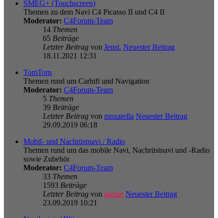
SMEG+ (Touchscreen)
Themen zu dem Navi C4 Picasso II und C4 II
Moderator:
C4Forum-Team
14
Themen
65
Beiträge
Letzter Beitrag
von
Jenst.
Neuester Beitrag
18.11.2021 12:31
TomTom
Themen rund um Carhifi und Navigation
Moderator:
C4Forum-Team
5
Themen
39
Beiträge
Letzter Beitrag
von
mozarella
Neuester Beitrag
29.09.2019 06:18
Mobil- und Nachrüstnavi / Radio
Themen rund um das mobile Navi, Nachrüstnavi und -Radio
sowie Zubehör
Moderator:
C4Forum-Team
33
Themen
1593
Beiträge
Letzter Beitrag
von
juezae
Neuester Beitrag
23.09.2019 10:21