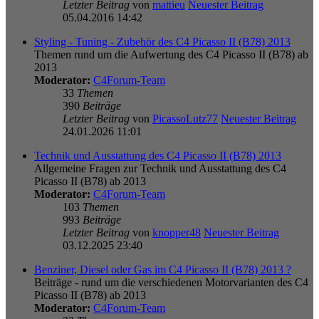
Letzter Beitrag
von
mattieu
Neuester Beitrag
05.04.2016 14:42
Styling - Tuning - Zubehör des C4 Picasso II (B78) 2013
Themen rund um die Aufwertung des C4 Picasso II (B78) ab
2013
Moderator:
C4Forum-Team
33
Themen
390
Beiträge
Letzter Beitrag
von
PicassoLutz77
Neuester Beitrag
24.01.2026 11:01
Technik und Ausstattung des C4 Picasso II (B78) 2013
Allgemeine Fragen zur Technik und Ausstattung des C4
Picasso II (B78) ab 2013
Moderator:
C4Forum-Team
103
Themen
993
Beiträge
Letzter Beitrag
von
knopper48
Neuester Beitrag
03.12.2025 23:40
Benziner, Diesel oder Gas im C4 Picasso II (B78) 2013 ?
Beiträge - rund um die verschiedenen Motorvarianten des C4
Picasso II (B78) ab 2013
Moderator:
C4Forum-Team