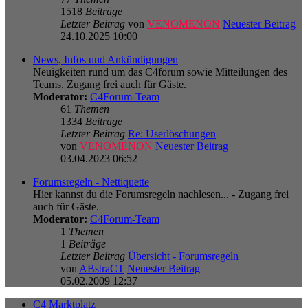
1518
Beiträge
Letzter Beitrag
von
VENOMENON
Neuester Beitrag
24.10.2025 10:00
News, Infos und Ankündigungen
Neuigkeiten rund um das C4forum sowie Mitteilungen des
Teams. Zugang frei auch für Gäste.
Moderator:
C4Forum-Team
61
Themen
1334
Beiträge
Letzter Beitrag
Re: Userlöschungen
von
VENOMENON
Neuester Beitrag
03.04.2023 06:52
Forumsregeln - Nettiquette
Hier kannst du die Forumsregeln nachlesen... - Zugang frei
auch für Gäste.
Moderator:
C4Forum-Team
1
Themen
1
Beiträge
Letzter Beitrag
Übersicht - Forumsregeln
von
ABstraCT
Neuester Beitrag
05.02.2009 12:37
C4 Marktplatz