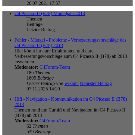
26.07.2021 17:57
C4 Picasso II (B78) Modelljahr 2013
Themen
Beiträge
Letzter Beitrag
Fehler - Mängel - Probleme - Verbesserungsvorschläge des
C4 Picasso II (B78) 2013
Hier könnt ihr eure Erfahrungen und eure
Verbesserungsvorschläge zum C4 Picasso II (B78) ab 2013
loswerden...
Moderator:
C4Forum-Team
186
Themen
1605
Beiträge
Letzter Beitrag
von
wikami
Neuester Beitrag
07.11.2025 14:20
Hifi - Navigation - Kommunikation im C4 Picasso II (B78)
2013
Themen rund um Carhifi und Navigation im C4 Picasso II
(B78) ab 2013
Moderator:
C4Forum-Team
62
Themen
539
Beiträge