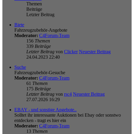
Themen
Beiträge
Letzter Beitrag
Biete
Fahrzeugzubehör-Angebote
Moderator:
C4Forum-Team
156
Themen
339
Beiträge
Letzter Beitrag
von
Clicker
Neuester Beitrag
24.04.2023 22:40
Suche
Fahrzeugzubehör-Gesuche
Moderator:
C4Forum-Team
61
Themen
175
Beiträge
Letzter Beitrag
von
rsc4
Neuester Beitrag
27.07.2026 16:29
EBAY - und sonstige Angebote..
Solltet ihr interessante Auktionen bei Ebay oder sonstwo
entdecken - tragt es hier ein
Moderator:
C4Forum-Team
13
Themen