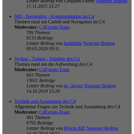
Letzter Beitrag
von
Gespann-Fahrer
Neuester Beitrag
17.11.2025 21:27
Hifi - Navigation - Kommunikation im C4
Themen rund um Carhifi und Navigation im C4
Moderator:
C4Forum-Team
709
Themen
8133
Beiträge
Letzter Beitrag
von
karlphilip
Neuester Beitrag
09.05.2020 09:11
Styling - Tuning - Zubehör des C4
Themen rund um die Aufwertung des C4
Moderator:
C4Forum-Team
603
Themen
13611
Beiträge
Letzter Beitrag
von
pc_doctor
Neuester Beitrag
14.10.2019 15:29
Technik und Ausstattung des C4
Allgemeine Fragen zur Technik und Ausstattung des C4
Moderator:
C4Forum-Team
491
Themen
6792
Beiträge
Letzter Beitrag
von
Bjoern MZ
Neuester Beitrag
14.10.2024 18:52