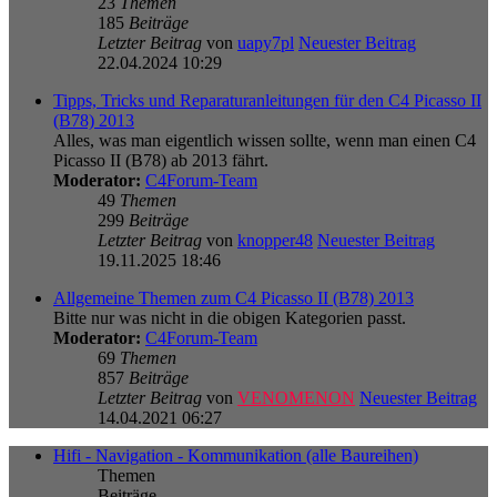
23
Themen
185
Beiträge
Letzter Beitrag
von
uapy7pl
Neuester Beitrag
22.04.2024 10:29
Tipps, Tricks und Reparaturanleitungen für den C4 Picasso II
(B78) 2013
Alles, was man eigentlich wissen sollte, wenn man einen C4
Picasso II (B78) ab 2013 fährt.
Moderator:
C4Forum-Team
49
Themen
299
Beiträge
Letzter Beitrag
von
knopper48
Neuester Beitrag
19.11.2025 18:46
Allgemeine Themen zum C4 Picasso II (B78) 2013
Bitte nur was nicht in die obigen Kategorien passt.
Moderator:
C4Forum-Team
69
Themen
857
Beiträge
Letzter Beitrag
von
VENOMENON
Neuester Beitrag
14.04.2021 06:27
Hifi - Navigation - Kommunikation (alle Baureihen)
Themen
Beiträge