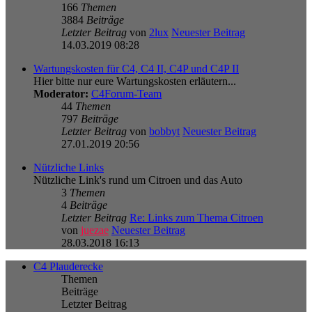
166
Themen
3884
Beiträge
Letzter Beitrag
von
2lux
Neuester Beitrag
14.03.2019 08:28
Wartungskosten für C4, C4 II, C4P und C4P II
Hier bitte nur eure Wartungskosten erläutern...
Moderator:
C4Forum-Team
44
Themen
797
Beiträge
Letzter Beitrag
von
bobbyt
Neuester Beitrag
27.01.2019 20:56
Nützliche Links
Nützliche Link's rund um Citroen und das Auto
3
Themen
4
Beiträge
Letzter Beitrag
Re: Links zum Thema Citroen
von
juezae
Neuester Beitrag
28.03.2018 16:13
C4 Plauderecke
Themen
Beiträge
Letzter Beitrag