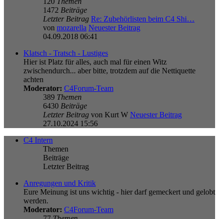
120
Themen
1472
Beiträge
Letzter Beitrag
Re: Zubehörlisten beim C4 Shi…
von
mozarella
Neuester Beitrag
04.09.2018 06:41
Klatsch - Tratsch - Lustiges
Hier ist Platz für alles, auch mal für einen Witz
zwischendurch... aber bitte, trotzdem auf die Nettiquette
achten
Moderator:
C4Forum-Team
389
Themen
6430
Beiträge
Letzter Beitrag
von
Kurt W
Neuester Beitrag
27.10.2024 15:56
C4 Intern
Themen
Beiträge
Letzter Beitrag
Anregungen und Kritik
Eure Meinung ist uns wichtig - hier darf gemeckert und gelobt
werden.
Moderator:
C4Forum-Team
77
Themen