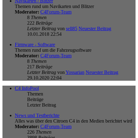
Navikarten / Blitzer
Themen rund um Navikarten und Blitzer
Moderator:
C4Forum-Team
8
Themen
222
Beiträge
Letzter Beitrag
von
sell85
Neuester Beitrag
10.01.2018 22:54
Firmware - Software
Themen rund um die Fahrzeugsoftware
Moderator:
C4Forum-Team
8
Themen
217
Beiträge
Letzter Beitrag
von
Yossarian
Neuester Beitrag
29.10.2020 22:04
C4 InfoPool
Themen
Beiträge
Letzter Beitrag
News und Testberichte
Alles was über den Citroen C4 in den Medien berichtet wird
Moderator:
C4Forum-Team
226
Themen
3898
Beiträge