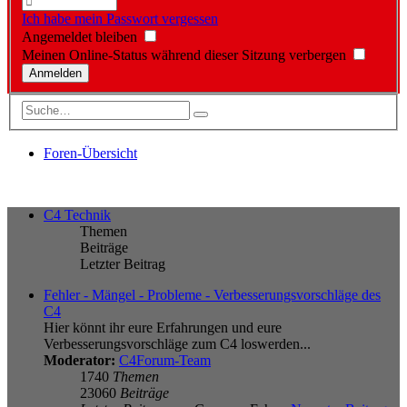
Ich habe mein Passwort vergessen
Angemeldet bleiben
Meinen Online-Status während dieser Sitzung verbergen
Foren-Übersicht
C4 Technik
Themen
Beiträge
Letzter Beitrag
Fehler - Mängel - Probleme - Verbesserungsvorschläge des
C4
Hier könnt ihr eure Erfahrungen und eure
Verbesserungsvorschläge zum C4 loswerden...
Moderator:
C4Forum-Team
1740
Themen
23060
Beiträge