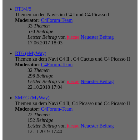
RT3/4/5
Themen zu den Navis im C4 I und C4 Picasso I
Moderator:
C4Forum-Team
33
Themen
570
Beiträge
Letzter Beitrag
von
juezae
Neuester Beitrag
17.06.2017 18:03
RT6 (eMyWay)
Themen zu dem Navi C4 II , C4 Cactus und C4 Picasso II
Moderator:
C4Forum-Team
32
Themen
296
Beiträge
Letzter Beitrag
von
juezae
Neuester Beitrag
22.10.2018 17:04
SMEG (MyWay)
Themen zu dem Navi C4 II, C4 Picasso und C4 Picasso II
Moderator:
C4Forum-Team
22
Themen
152
Beiträge
Letzter Beitrag
von
juezae
Neuester Beitrag
12.11.2019 17:40