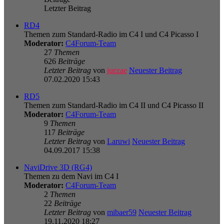
Letzter Beitrag
RD4
Themen zum Standard-Radio im C4 I und C4 Picasso I
Moderator:
C4Forum-Team
27
Themen
626
Beiträge
Letzter Beitrag
von
juezae
Neuester Beitrag
07.02.2020 15:43
RD5
Themen zum Standard-Radio im C4 II und C4 Picasso II
Moderator:
C4Forum-Team
9
Themen
117
Beiträge
Letzter Beitrag
von
Laruwi
Neuester Beitrag
04.09.2017 15:38
NaviDrive 3D (RG4)
Themen zu dem Navi im C4 I
Moderator:
C4Forum-Team
2
Themen
22
Beiträge
Letzter Beitrag
von
mibaer59
Neuester Beitrag
19.11.2020 18:27