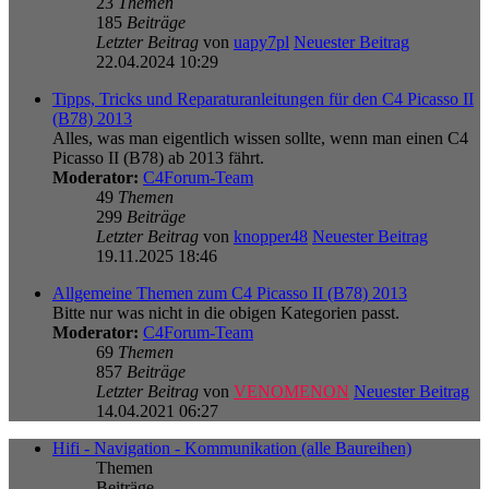
23
Themen
185
Beiträge
Letzter Beitrag
von
uapy7pl
Neuester Beitrag
22.04.2024 10:29
Tipps, Tricks und Reparaturanleitungen für den C4 Picasso II
(B78) 2013
Alles, was man eigentlich wissen sollte, wenn man einen C4
Picasso II (B78) ab 2013 fährt.
Moderator:
C4Forum-Team
49
Themen
299
Beiträge
Letzter Beitrag
von
knopper48
Neuester Beitrag
19.11.2025 18:46
Allgemeine Themen zum C4 Picasso II (B78) 2013
Bitte nur was nicht in die obigen Kategorien passt.
Moderator:
C4Forum-Team
69
Themen
857
Beiträge
Letzter Beitrag
von
VENOMENON
Neuester Beitrag
14.04.2021 06:27
Hifi - Navigation - Kommunikation (alle Baureihen)
Themen
Beiträge