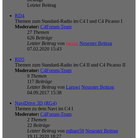
Letzter Beitrag
RD4
Themen zum Standard-Radio im C4 I und C4 Picasso I
Moderator:
C4Forum-Team
27
Themen
626
Beiträge
Letzter Beitrag
von
juezae
Neuester Beitrag
07.02.2020 15:43
RD5
Themen zum Standard-Radio im C4 II und C4 Picasso II
Moderator:
C4Forum-Team
9
Themen
117
Beiträge
Letzter Beitrag
von
Laruwi
Neuester Beitrag
04.09.2017 15:38
NaviDrive 3D (RG4)
Themen zu dem Navi im C4 I
Moderator:
C4Forum-Team
2
Themen
22
Beiträge
Letzter Beitrag
von
mibaer59
Neuester Beitrag
19.11.2020 18:27