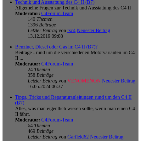
Technik und Ausstattung des C4 II (B7)
Allgemeine Fragen zur Technik und Ausstattung des C4 II
Moderator:
C4Forum-Team
140
Themen
1396
Beiträge
Letzter Beitrag
von
rsc4
Neuester Beitrag
13.12.2019 09:08
Benziner, Diesel oder Gas im C4 II (B7)?
Beiträge - rund um die verschiedenen Motorvarianten im C4
II ...
Moderator:
C4Forum-Team
24
Themen
358
Beiträge
Letzter Beitrag
von
VENOMENON
Neuester Beitrag
16.05.2024 06:37
Tipps, Tricks und Reparaturanleitungen rund um den C4 II
(B7)
Alles, was man eigentlich wissen sollte, wenn man einen C4
II fährt.
Moderator:
C4Forum-Team
64
Themen
469
Beiträge
Letzter Beitrag
von
Garfield62
Neuester Beitrag