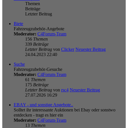
Themen
Beiträge
Letzter Beitrag
Biete
Fahrzeugzubehör-Angebote
Moderator:
C4Forum-Team
156
Themen
339
Beiträge
Letzter Beitrag
von
Clicker
Neuester Beitrag
24.04.2023 22:40
Suche
Fahrzeugzubehör-Gesuche
Moderator:
C4Forum-Team
61
Themen
175
Beiträge
Letzter Beitrag
von
rsc4
Neuester Beitrag
27.07.2026 16:29
EBAY - und sonstige Angebote..
Solltet ihr interessante Auktionen bei Ebay oder sonstwo
entdecken - tragt es hier ein
Moderator:
C4Forum-Team
13
Themen