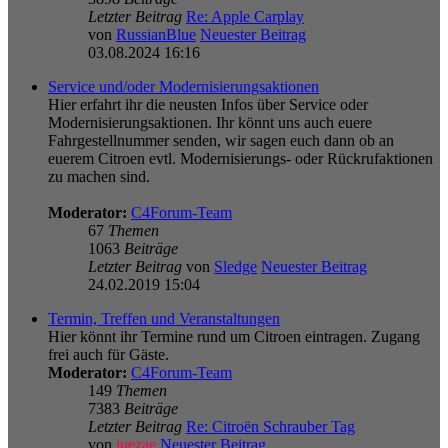
Letzter Beitrag
Re: Apple Carplay
von
RussianBlue
Neuester Beitrag
03.08.2024 16:16
Service und/oder Modernisierungsaktionen
Hier erfahrt ihr die neusten Infos über Service oder
Modernisierungsaktionen. Ihr könnt uns auch euere
Fahrgestellnummer senden, wir sagen euch dann ob an
euerem Citroen evtl. Modernisierungs- oder Rückrufaktionen
zu machen sind.
Moderator:
C4Forum-Team
67
Themen
1063
Beiträge
Letzter Beitrag
von
Sledge
Neuester Beitrag
24.02.2019 15:04
Termin, Treffen und Veranstaltungen
Hier könnt ihr Termine rund um Citroen eintragen. Zugang
frei auch für Gäste.
Moderator:
C4Forum-Team
149
Themen
7383
Beiträge
Letzter Beitrag
Re: Citroën Schrauber Tag
von
juezae
Neuester Beitrag