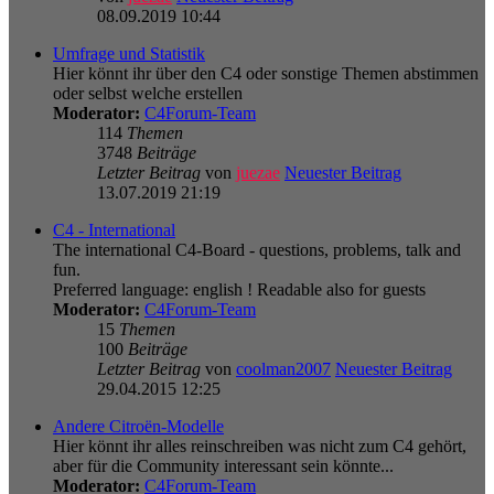
08.09.2019 10:44
Umfrage und Statistik
Hier könnt ihr über den C4 oder sonstige Themen abstimmen
oder selbst welche erstellen
Moderator:
C4Forum-Team
114
Themen
3748
Beiträge
Letzter Beitrag
von
juezae
Neuester Beitrag
13.07.2019 21:19
C4 - International
The international C4-Board - questions, problems, talk and
fun.
Preferred language: english ! Readable also for guests
Moderator:
C4Forum-Team
15
Themen
100
Beiträge
Letzter Beitrag
von
coolman2007
Neuester Beitrag
29.04.2015 12:25
Andere Citroën-Modelle
Hier könnt ihr alles reinschreiben was nicht zum C4 gehört,
aber für die Community interessant sein könnte...
Moderator:
C4Forum-Team