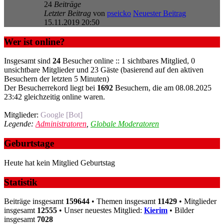
24
Beiträge
Letzter Beitrag
von
pseicko
Neuester Beitrag
15.11.2019 20:50
Wer ist online?
Insgesamt sind
24
Besucher online :: 1 sichtbares Mitglied, 0
unsichtbare Mitglieder und 23 Gäste (basierend auf den aktiven
Besuchern der letzten 5 Minuten)
Der Besucherrekord liegt bei
1692
Besuchern, die am 08.08.2025
23:42 gleichzeitig online waren.
Mitglieder:
Google [Bot]
Legende:
Administratoren
,
Globale Moderatoren
Geburtstage
Heute hat kein Mitglied Geburtstag
Statistik
Beiträge insgesamt
159644
• Themen insgesamt
11429
• Mitglieder
insgesamt
12555
• Unser neuestes Mitglied:
Kierim
• Bilder
insgesamt
7028