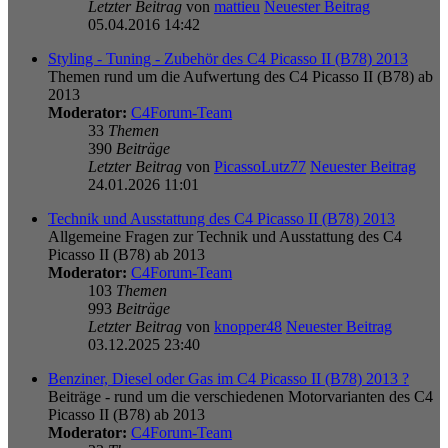
Letzter Beitrag
von
mattieu
Neuester Beitrag
05.04.2016 14:42
Styling - Tuning - Zubehör des C4 Picasso II (B78) 2013
Themen rund um die Aufwertung des C4 Picasso II (B78) ab
2013
Moderator:
C4Forum-Team
33
Themen
390
Beiträge
Letzter Beitrag
von
PicassoLutz77
Neuester Beitrag
24.01.2026 11:01
Technik und Ausstattung des C4 Picasso II (B78) 2013
Allgemeine Fragen zur Technik und Ausstattung des C4
Picasso II (B78) ab 2013
Moderator:
C4Forum-Team
103
Themen
993
Beiträge
Letzter Beitrag
von
knopper48
Neuester Beitrag
03.12.2025 23:40
Benziner, Diesel oder Gas im C4 Picasso II (B78) 2013 ?
Beiträge - rund um die verschiedenen Motorvarianten des C4
Picasso II (B78) ab 2013
Moderator:
C4Forum-Team