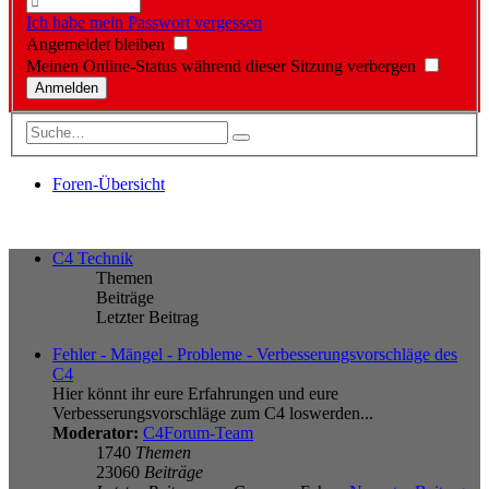
Ich habe mein Passwort vergessen
Angemeldet bleiben
Meinen Online-Status während dieser Sitzung verbergen
Foren-Übersicht
C4 Technik
Themen
Beiträge
Letzter Beitrag
Fehler - Mängel - Probleme - Verbesserungsvorschläge des
C4
Hier könnt ihr eure Erfahrungen und eure
Verbesserungsvorschläge zum C4 loswerden...
Moderator:
C4Forum-Team
1740
Themen
23060
Beiträge