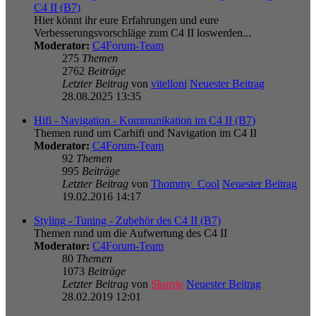
C4 II (B7)
Hier könnt ihr eure Erfahrungen und eure
Verbesserungsvorschläge zum C4 II loswerden...
Moderator:
C4Forum-Team
275
Themen
2762
Beiträge
Letzter Beitrag
von
vitelloni
Neuester Beitrag
28.08.2025 13:35
Hifi - Navigation - Kommunikation im C4 II (B7)
Themen rund um Carhifi und Navigation im C4 II
Moderator:
C4Forum-Team
92
Themen
995
Beiträge
Letzter Beitrag
von
Thommy_Cool
Neuester Beitrag
19.02.2016 14:17
Styling - Tuning - Zubehör des C4 II (B7)
Themen rund um die Aufwertung des C4 II
Moderator:
C4Forum-Team
80
Themen
1073
Beiträge
Letzter Beitrag
von
Skorrje
Neuester Beitrag
28.02.2019 12:01