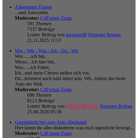
Allgemeine Fragen
...und Antworten.
Moderator:
C4Forum-Team
591
Themen
7537
Beiträge
Letzter Beitrag
von
knopper48
Neuester Beitrag
21.11.2025 11:13
Wer - Wie - Was - Ich - Du - Wir
Wer.......ich bin,
Wieso....ich hier bin,
Was......ich Fahre,
Ich...und mein Citroen stellen sich vor,
Du...könntest auch bald dabei sein, Wir...fahren das beste
Auto der Welt.
Moderator:
C4Forum-Team
696
Themen
8123
Beiträge
Letzter Beitrag
von
VENOMENON
Neuester Beitrag
25.06.2026 05:38
Grundsätzliches zum Auto überhaupt
Hier könnt ihr alles diskutieren was euch irgendwie bewegt...
Moderator:
C4Forum-Team