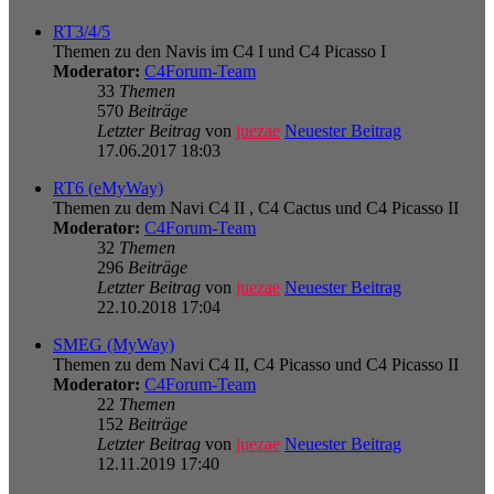
RT3/4/5
Themen zu den Navis im C4 I und C4 Picasso I
Moderator:
C4Forum-Team
33
Themen
570
Beiträge
Letzter Beitrag
von
juezae
Neuester Beitrag
17.06.2017 18:03
RT6 (eMyWay)
Themen zu dem Navi C4 II , C4 Cactus und C4 Picasso II
Moderator:
C4Forum-Team
32
Themen
296
Beiträge
Letzter Beitrag
von
juezae
Neuester Beitrag
22.10.2018 17:04
SMEG (MyWay)
Themen zu dem Navi C4 II, C4 Picasso und C4 Picasso II
Moderator:
C4Forum-Team
22
Themen
152
Beiträge
Letzter Beitrag
von
juezae
Neuester Beitrag
12.11.2019 17:40