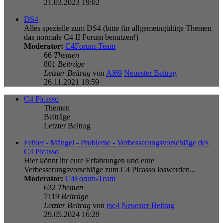
21.03.2023 19:02
DS4
Alles spezielle zum DS4 (bitte für allgemeingültige Themen
das normale C4 II Forum benutzen!)
Moderator:
C4Forum-Team
66
Themen
801
Beiträge
Letzter Beitrag
von
Al69
Neuester Beitrag
26.11.2021 18:59
C4 Picasso
Themen
Beiträge
Letzter Beitrag
Fehler - Mängel - Probleme - Verbesserungsvorschläge des
C4 Picasso
Hier könnt ihr eure Erfahrungen und eure
Verbesserungsvorschläge zum C4 Picasso loswerden...
Moderator:
C4Forum-Team
632
Themen
7119
Beiträge
Letzter Beitrag
von
rsc4
Neuester Beitrag
29.05.2024 16:29