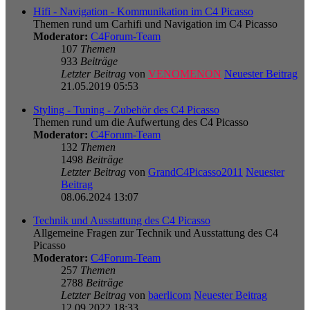
Hifi - Navigation - Kommunikation im C4 Picasso
Themen rund um Carhifi und Navigation im C4 Picasso
Moderator:
C4Forum-Team
107
Themen
933
Beiträge
Letzter Beitrag
von
VENOMENON
Neuester Beitrag
21.05.2019 05:53
Styling - Tuning - Zubehör des C4 Picasso
Themen rund um die Aufwertung des C4 Picasso
Moderator:
C4Forum-Team
132
Themen
1498
Beiträge
Letzter Beitrag
von
GrandC4Picasso2011
Neuester
Beitrag
08.06.2024 13:07
Technik und Ausstattung des C4 Picasso
Allgemeine Fragen zur Technik und Ausstattung des C4
Picasso
Moderator:
C4Forum-Team
257
Themen
2788
Beiträge
Letzter Beitrag
von
baerlicom
Neuester Beitrag
12.09.2022 18:33