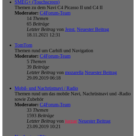
SMEG+ (Touchscreen)
Themen zu dem Navi C4 Picasso II und C4 II
Moderator:
C4Forum-Team
14
Themen
65
Beiträge
Letzter Beitrag
von
Jenst.
Neuester Beitrag
18.11.2021 12:31
TomTom
Themen rund um Carhifi und Navigation
Moderator:
C4Forum-Team
5
Themen
39
Beiträge
Letzter Beitrag
von
mozarella
Neuester Beitrag
29.09.2019 06:18
Mobil- und Nachrüstnavi / Radio
Themen rund um das mobile Navi, Nachrüstnavi und -Radio
sowie Zubehör
Moderator:
C4Forum-Team
33
Themen
1593
Beiträge
Letzter Beitrag
von
juezae
Neuester Beitrag
23.09.2019 10:21