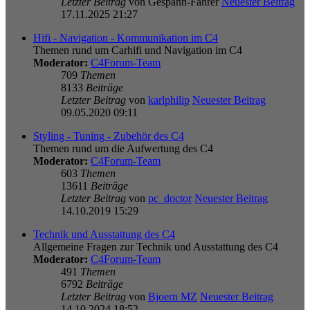
Letzter Beitrag
von
Gespann-Fahrer
Neuester Beitrag
17.11.2025 21:27
Hifi - Navigation - Kommunikation im C4
Themen rund um Carhifi und Navigation im C4
Moderator:
C4Forum-Team
709
Themen
8133
Beiträge
Letzter Beitrag
von
karlphilip
Neuester Beitrag
09.05.2020 09:11
Styling - Tuning - Zubehör des C4
Themen rund um die Aufwertung des C4
Moderator:
C4Forum-Team
603
Themen
13611
Beiträge
Letzter Beitrag
von
pc_doctor
Neuester Beitrag
14.10.2019 15:29
Technik und Ausstattung des C4
Allgemeine Fragen zur Technik und Ausstattung des C4
Moderator:
C4Forum-Team
491
Themen
6792
Beiträge
Letzter Beitrag
von
Bjoern MZ
Neuester Beitrag
14.10.2024 18:52