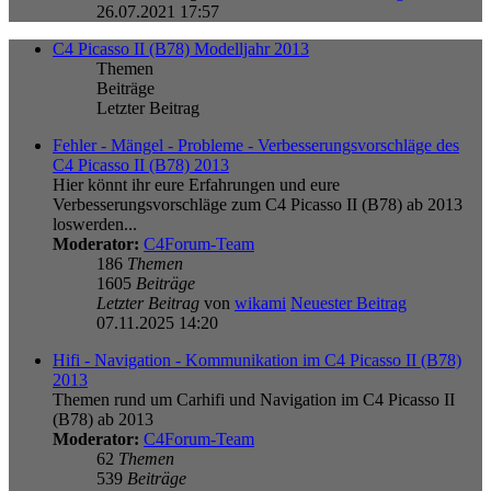
26.07.2021 17:57
C4 Picasso II (B78) Modelljahr 2013
Themen
Beiträge
Letzter Beitrag
Fehler - Mängel - Probleme - Verbesserungsvorschläge des
C4 Picasso II (B78) 2013
Hier könnt ihr eure Erfahrungen und eure
Verbesserungsvorschläge zum C4 Picasso II (B78) ab 2013
loswerden...
Moderator:
C4Forum-Team
186
Themen
1605
Beiträge
Letzter Beitrag
von
wikami
Neuester Beitrag
07.11.2025 14:20
Hifi - Navigation - Kommunikation im C4 Picasso II (B78)
2013
Themen rund um Carhifi und Navigation im C4 Picasso II
(B78) ab 2013
Moderator:
C4Forum-Team
62
Themen
539
Beiträge