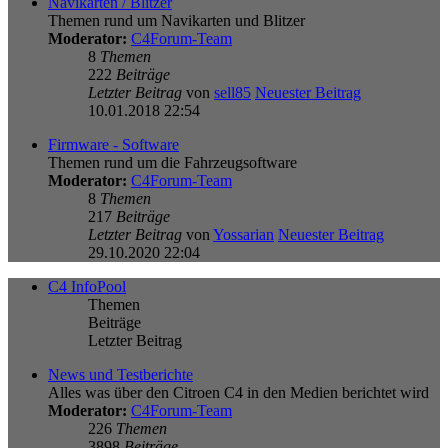
Navikarten / Blitzer
Themen rund um Navikarten und Blitzer
Moderator:
C4Forum-Team
8
Themen
222
Beiträge
Letzter Beitrag
von
sell85
Neuester Beitrag
10.01.2018 22:54
Firmware - Software
Themen rund um die Fahrzeugsoftware
Moderator:
C4Forum-Team
8
Themen
217
Beiträge
Letzter Beitrag
von
Yossarian
Neuester Beitrag
29.10.2020 22:04
C4 InfoPool
Themen
Beiträge
Letzter Beitrag
News und Testberichte
Alles was über den Citroen C4 in den Medien berichtet wird
Moderator:
C4Forum-Team
226
Themen
3898
Beiträge