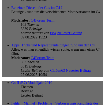
Benziner, Diesel oder Gas im C4 ?
Beiträge - rund um die verschiedenen Motorvarianten im C4
...
Moderator:
C4Forum-Team
162
Themen
3839
Beiträge
Letzter Beitrag
von
rsc4
Neuester Beitrag
09.08.2022 15:23
Tipps, Tricks und Reparaturanleitungen rund um den C4
Alles, was man eigentlich wissen sollte, wenn man einen C4
fährt.
Moderator:
C4Forum-Team
503
Themen
5315
Beiträge
Letzter Beitrag
von
Citröen63
Neuester Beitrag
27.06.2025 10:54
C4 II (B7) Modelljahr 2010
Themen
Beiträge
Letzter Beitrag
Fehler - Mängel - Probleme - Verbesserungsvorschläge des