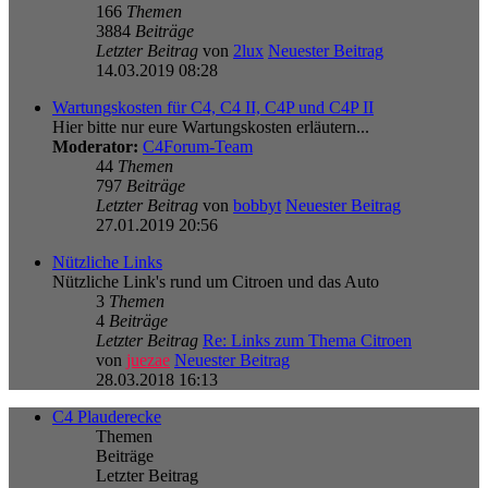
166
Themen
3884
Beiträge
Letzter Beitrag
von
2lux
Neuester Beitrag
14.03.2019 08:28
Wartungskosten für C4, C4 II, C4P und C4P II
Hier bitte nur eure Wartungskosten erläutern...
Moderator:
C4Forum-Team
44
Themen
797
Beiträge
Letzter Beitrag
von
bobbyt
Neuester Beitrag
27.01.2019 20:56
Nützliche Links
Nützliche Link's rund um Citroen und das Auto
3
Themen
4
Beiträge
Letzter Beitrag
Re: Links zum Thema Citroen
von
juezae
Neuester Beitrag
28.03.2018 16:13
C4 Plauderecke
Themen
Beiträge
Letzter Beitrag