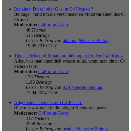
Benziner, Diesel oder Gas im C4 Picasso ?
Beiträge - rund um die verschiedenen Motorvarianten des C4
Picasso
Moderator:
C4Forum-Team
46
Themen
515
Beiträge
Letzter Beitrag
von
hkammi
Neuester Beitrag
19.09.2019 11:31
Tipps, Tricks und Reparaturanleitungen für den C4 Picasso
Alles, was man eigentlich wissen sollte, wenn man einen C4
Picasso fährt.
Moderator:
C4Forum-Team
178
Themen
1186
Beiträge
Letzter Beitrag
von
rsc4
Neuester Beitrag
15.04.2024 17:56
Allgemeine Themen zum C4 Picasso
Bitte nur was nicht in die obigen Kategorien passt.
Moderator:
C4Forum-Team
212
Themen
3568
Beiträge
Letzter Beitrag
von
beatleu
Neuester Beitrag