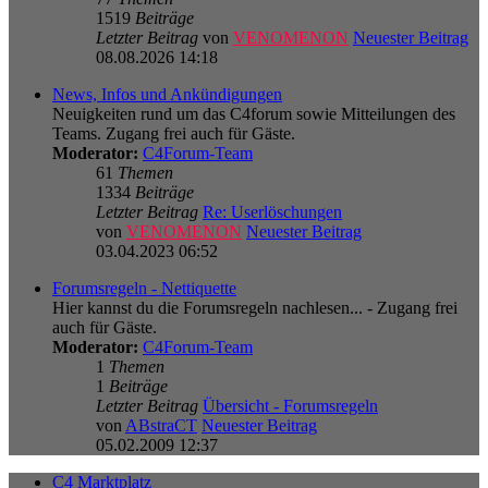
1519
Beiträge
Letzter Beitrag
von
VENOMENON
Neuester Beitrag
08.08.2026 14:18
News, Infos und Ankündigungen
Neuigkeiten rund um das C4forum sowie Mitteilungen des
Teams. Zugang frei auch für Gäste.
Moderator:
C4Forum-Team
61
Themen
1334
Beiträge
Letzter Beitrag
Re: Userlöschungen
von
VENOMENON
Neuester Beitrag
03.04.2023 06:52
Forumsregeln - Nettiquette
Hier kannst du die Forumsregeln nachlesen... - Zugang frei
auch für Gäste.
Moderator:
C4Forum-Team
1
Themen
1
Beiträge
Letzter Beitrag
Übersicht - Forumsregeln
von
ABstraCT
Neuester Beitrag
05.02.2009 12:37
C4 Marktplatz