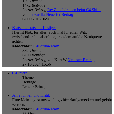
120
Themen
1472
Beiträge
Letzter Beitrag
Re: Zubehörlisten beim C4 Shi…
von
mozarella
Neuester Beitrag
04.09.2018 06:41
Klatsch - Tratsch - Lustiges
Hier ist Platz für alles, auch mal für einen Witz
zwischendurch... aber bitte, trotzdem auf die Nettiquette
achten
Moderator:
C4Forum-Team
389
Themen
6430
Beiträge
Letzter Beitrag
von
Kurt W
Neuester Beitrag
27.10.2024 15:56
C4 Intern
Themen
Beiträge
Letzter Beitrag
Anregungen und Kritik
Eure Meinung ist uns wichtig - hier darf gemeckert und gelobt
werden.
Moderator:
C4Forum-Team
77
Themen