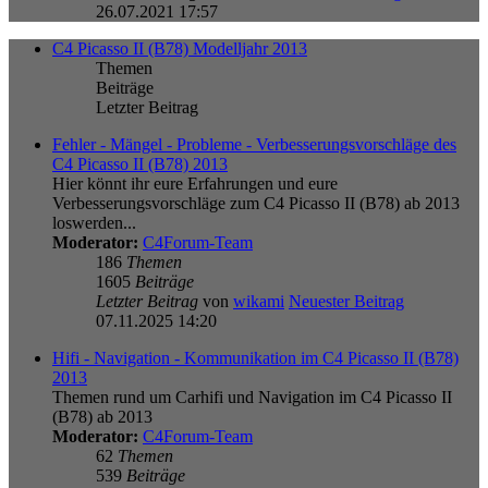
26.07.2021 17:57
C4 Picasso II (B78) Modelljahr 2013
Themen
Beiträge
Letzter Beitrag
Fehler - Mängel - Probleme - Verbesserungsvorschläge des
C4 Picasso II (B78) 2013
Hier könnt ihr eure Erfahrungen und eure
Verbesserungsvorschläge zum C4 Picasso II (B78) ab 2013
loswerden...
Moderator:
C4Forum-Team
186
Themen
1605
Beiträge
Letzter Beitrag
von
wikami
Neuester Beitrag
07.11.2025 14:20
Hifi - Navigation - Kommunikation im C4 Picasso II (B78)
2013
Themen rund um Carhifi und Navigation im C4 Picasso II
(B78) ab 2013
Moderator:
C4Forum-Team
62
Themen
539
Beiträge