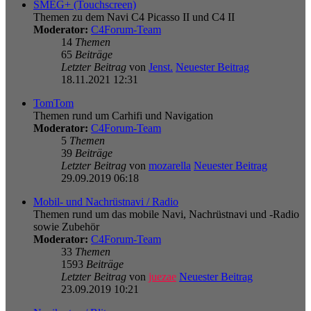
SMEG+ (Touchscreen)
Themen zu dem Navi C4 Picasso II und C4 II
Moderator:
C4Forum-Team
14
Themen
65
Beiträge
Letzter Beitrag
von
Jenst.
Neuester Beitrag
18.11.2021 12:31
TomTom
Themen rund um Carhifi und Navigation
Moderator:
C4Forum-Team
5
Themen
39
Beiträge
Letzter Beitrag
von
mozarella
Neuester Beitrag
29.09.2019 06:18
Mobil- und Nachrüstnavi / Radio
Themen rund um das mobile Navi, Nachrüstnavi und -Radio
sowie Zubehör
Moderator:
C4Forum-Team
33
Themen
1593
Beiträge
Letzter Beitrag
von
juezae
Neuester Beitrag
23.09.2019 10:21