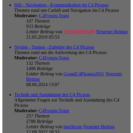
Hifi - Navigation - Kommunikation im C4 Picasso
Themen rund um Carhifi und Navigation im C4 Picasso
Moderator:
C4Forum-Team
107
Themen
933
Beiträge
Letzter Beitrag
von
VENOMENON
Neuester Beitrag
21.05.2019 05:53
Styling - Tuning - Zubehör des C4 Picasso
Themen rund um die Aufwertung des C4 Picasso
Moderator:
C4Forum-Team
132
Themen
1498
Beiträge
Letzter Beitrag
von
GrandC4Picasso2011
Neuester
Beitrag
08.06.2024 13:07
Technik und Ausstattung des C4 Picasso
Allgemeine Fragen zur Technik und Ausstattung des C4
Picasso
Moderator:
C4Forum-Team
257
Themen
2788
Beiträge
Letzter Beitrag
von
baerlicom
Neuester Beitrag
12.09.2022 18:33