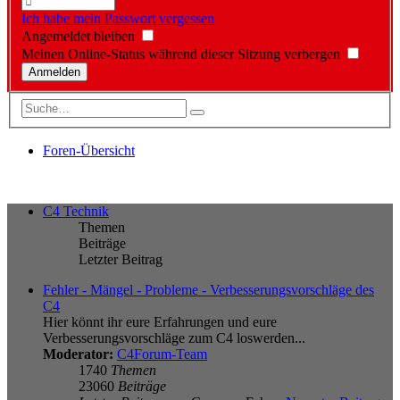
Ich habe mein Passwort vergessen
Angemeldet bleiben
Meinen Online-Status während dieser Sitzung verbergen
Foren-Übersicht
C4 Technik
Themen
Beiträge
Letzter Beitrag
Fehler - Mängel - Probleme - Verbesserungsvorschläge des
C4
Hier könnt ihr eure Erfahrungen und eure
Verbesserungsvorschläge zum C4 loswerden...
Moderator:
C4Forum-Team
1740
Themen
23060
Beiträge