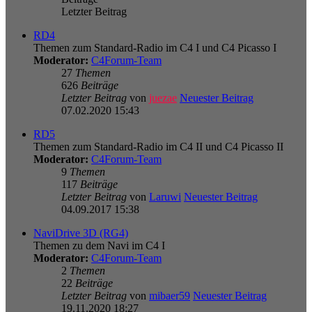
Letzter Beitrag
RD4
Themen zum Standard-Radio im C4 I und C4 Picasso I
Moderator:
C4Forum-Team
27
Themen
626
Beiträge
Letzter Beitrag
von
juezae
Neuester Beitrag
07.02.2020 15:43
RD5
Themen zum Standard-Radio im C4 II und C4 Picasso II
Moderator:
C4Forum-Team
9
Themen
117
Beiträge
Letzter Beitrag
von
Laruwi
Neuester Beitrag
04.09.2017 15:38
NaviDrive 3D (RG4)
Themen zu dem Navi im C4 I
Moderator:
C4Forum-Team
2
Themen
22
Beiträge
Letzter Beitrag
von
mibaer59
Neuester Beitrag
19.11.2020 18:27