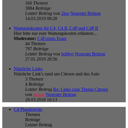
166
Themen
3884
Beiträge
Letzter Beitrag
von
2lux
Neuester Beitrag
14.03.2019 08:28
Wartungskosten für C4, C4 II, C4P und C4P II
Hier bitte nur eure Wartungskosten erläutern...
Moderator:
C4Forum-Team
44
Themen
797
Beiträge
Letzter Beitrag
von
bobbyt
Neuester Beitrag
27.01.2019 20:56
Nützliche Links
Nützliche Link's rund um Citroen und das Auto
3
Themen
4
Beiträge
Letzter Beitrag
Re: Links zum Thema Citroen
von
juezae
Neuester Beitrag
28.03.2018 16:13
C4 Plauderecke
Themen
Beiträge
Letzter Beitrag