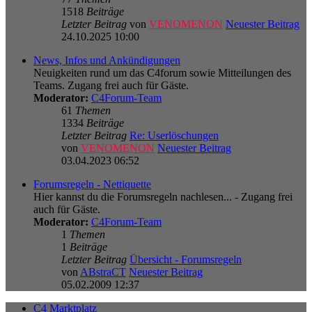
1518
Beiträge
Letzter Beitrag
von
VENOMENON
Neuester Beitrag
24.10.2025 10:00
News, Infos und Ankündigungen
Neuigkeiten rund um das C4forum sowie Mitteilungen des
Teams. Zugang frei auch für Gäste.
Moderator:
C4Forum-Team
61
Themen
1334
Beiträge
Letzter Beitrag
Re: Userlöschungen
von
VENOMENON
Neuester Beitrag
03.04.2023 06:52
Forumsregeln - Nettiquette
Hier kannst du die Forumsregeln nachlesen... - Zugang frei
auch für Gäste.
Moderator:
C4Forum-Team
1
Themen
1
Beiträge
Letzter Beitrag
Übersicht - Forumsregeln
von
ABstraCT
Neuester Beitrag
05.02.2009 12:37
C4 Marktplatz