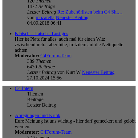
120
Themen
1472
Beiträge
Letzter Beitrag
Re: Zubehörlisten beim C4 Shi…
von
mozarella
Neuester Beitrag
04.09.2018 06:41
Klatsch - Tratsch - Lustiges
Hier ist Platz für alles, auch mal für einen Witz
zwischendurch... aber bitte, trotzdem auf die Nettiquette
achten
Moderator:
C4Forum-Team
389
Themen
6430
Beiträge
Letzter Beitrag
von
Kurt W
Neuester Beitrag
27.10.2024 15:56
C4 Intern
Themen
Beiträge
Letzter Beitrag
Anregungen und Kritik
Eure Meinung ist uns wichtig - hier darf gemeckert und gelobt
werden.
Moderator:
C4Forum-Team
77
Themen