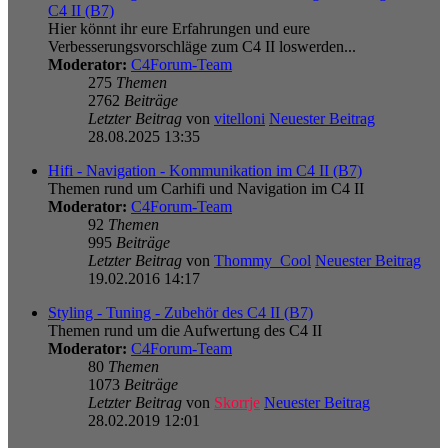
C4 II (B7)
Hier könnt ihr eure Erfahrungen und eure
Verbesserungsvorschläge zum C4 II loswerden...
Moderator:
C4Forum-Team
275
Themen
2762
Beiträge
Letzter Beitrag
von
vitelloni
Neuester Beitrag
28.08.2025 13:35
Hifi - Navigation - Kommunikation im C4 II (B7)
Themen rund um Carhifi und Navigation im C4 II
Moderator:
C4Forum-Team
92
Themen
995
Beiträge
Letzter Beitrag
von
Thommy_Cool
Neuester Beitrag
19.02.2016 14:17
Styling - Tuning - Zubehör des C4 II (B7)
Themen rund um die Aufwertung des C4 II
Moderator:
C4Forum-Team
80
Themen
1073
Beiträge
Letzter Beitrag
von
Skorrje
Neuester Beitrag
28.02.2019 12:01