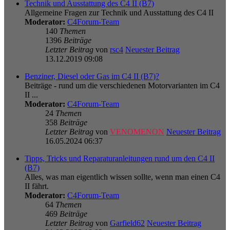
Technik und Ausstattung des C4 II (B7)
Allgemeine Fragen zur Technik und Ausstattung des C4 II
Moderator:
C4Forum-Team
140
Themen
1396
Beiträge
Letzter Beitrag
von
rsc4
Neuester Beitrag
13.12.2019 09:08
Benziner, Diesel oder Gas im C4 II (B7)?
Beiträge - rund um die verschiedenen Motorvarianten im C4
II ...
Moderator:
C4Forum-Team
24
Themen
358
Beiträge
Letzter Beitrag
von
VENOMENON
Neuester Beitrag
16.05.2024 06:37
Tipps, Tricks und Reparaturanleitungen rund um den C4 II
(B7)
Alles, was man eigentlich wissen sollte, wenn man einen C4
II fährt.
Moderator:
C4Forum-Team
64
Themen
469
Beiträge
Letzter Beitrag
von
Garfield62
Neuester Beitrag