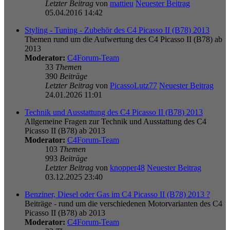
Letzter Beitrag
von
mattieu
Neuester Beitrag
05.04.2016 14:42
Styling - Tuning - Zubehör des C4 Picasso II (B78) 2013
Themen rund um die Aufwertung des C4 Picasso II (B78) ab
2013
Moderator:
C4Forum-Team
33
Themen
390
Beiträge
Letzter Beitrag
von
PicassoLutz77
Neuester Beitrag
24.01.2026 11:01
Technik und Ausstattung des C4 Picasso II (B78) 2013
Allgemeine Fragen zur Technik und Ausstattung des C4
Picasso II (B78) ab 2013
Moderator:
C4Forum-Team
103
Themen
993
Beiträge
Letzter Beitrag
von
knopper48
Neuester Beitrag
03.12.2025 23:40
Benziner, Diesel oder Gas im C4 Picasso II (B78) 2013 ?
Beiträge - rund um die verschiedenen Motorvarianten des C4
Picasso II (B78) ab 2013
Moderator:
C4Forum-Team