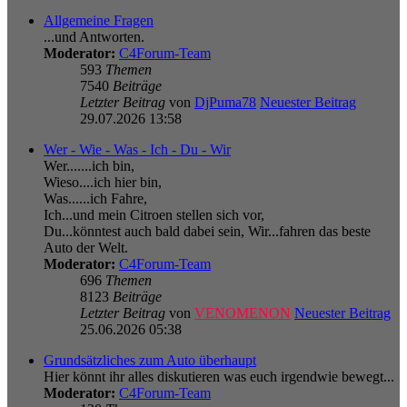
Allgemeine Fragen
...und Antworten.
Moderator:
C4Forum-Team
593
Themen
7540
Beiträge
Letzter Beitrag
von
DjPuma78
Neuester Beitrag
29.07.2026 13:58
Wer - Wie - Was - Ich - Du - Wir
Wer.......ich bin,
Wieso....ich hier bin,
Was......ich Fahre,
Ich...und mein Citroen stellen sich vor,
Du...könntest auch bald dabei sein, Wir...fahren das beste
Auto der Welt.
Moderator:
C4Forum-Team
696
Themen
8123
Beiträge
Letzter Beitrag
von
VENOMENON
Neuester Beitrag
25.06.2026 05:38
Grundsätzliches zum Auto überhaupt
Hier könnt ihr alles diskutieren was euch irgendwie bewegt...
Moderator:
C4Forum-Team