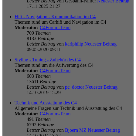
Letzter Beitrag
von
Gespann-Fahrer
Neuester Beitrag
17.11.2025 21:27
Hifi - Navigation - Kommunikation im C4
Themen rund um Carhifi und Navigation im C4
Moderator:
C4Forum-Team
709
Themen
8133
Beiträge
Letzter Beitrag
von
karlphilip
Neuester Beitrag
09.05.2020 09:11
Styling - Tuning - Zubehör des C4
Themen rund um die Aufwertung des C4
Moderator:
C4Forum-Team
603
Themen
13611
Beiträge
Letzter Beitrag
von
pc_doctor
Neuester Beitrag
14.10.2019 15:29
Technik und Ausstattung des C4
Allgemeine Fragen zur Technik und Ausstattung des C4
Moderator:
C4Forum-Team
491
Themen
6792
Beiträge
Letzter Beitrag
von
Bjoern MZ
Neuester Beitrag
14.10.2024 18:52