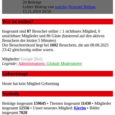
24
Beiträge
Letzter Beitrag
von
pseicko
Neuester Beitrag
15.11.2019 20:50
Wer ist online?
Insgesamt sind
87
Besucher online :: 1 sichtbares Mitglied, 0
unsichtbare Mitglieder und 86 Gäste (basierend auf den aktiven
Besuchern der letzten 5 Minuten)
Der Besucherrekord liegt bei
1692
Besuchern, die am 08.08.2025
23:42 gleichzeitig online waren.
Mitglieder:
Google [Bot]
Legende:
Administratoren
,
Globale Moderatoren
Geburtstage
Heute hat kein Mitglied Geburtstag
Statistik
Beiträge insgesamt
159645
• Themen insgesamt
11430
• Mitglieder
insgesamt
12556
• Unser neuestes Mitglied:
Kierim
• Bilder
insgesamt
7028