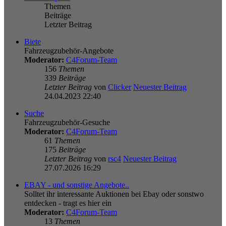
Themen
Beiträge
Letzter Beitrag
Biete
Fahrzeugzubehör-Angebote
Moderator:
C4Forum-Team
156
Themen
339
Beiträge
Letzter Beitrag
von
Clicker
Neuester Beitrag
24.04.2023 22:40
Suche
Fahrzeugzubehör-Gesuche
Moderator:
C4Forum-Team
61
Themen
175
Beiträge
Letzter Beitrag
von
rsc4
Neuester Beitrag
27.07.2026 16:29
EBAY - und sonstige Angebote..
Solltet ihr interessante Auktionen bei Ebay oder sonstwo
entdecken - tragt es hier ein
Moderator:
C4Forum-Team
13
Themen