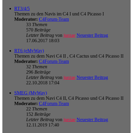
RT3/4/5
Themen zu den Navis im C4 I und C4 Picasso I
Moderator:
C4Forum-Team
33
Themen
570
Beiträge
Letzter Beitrag
von
juezae
Neuester Beitrag
17.06.2017 18:03
RT6 (eMyWay)
Themen zu dem Navi C4 II , C4 Cactus und C4 Picasso II
Moderator:
C4Forum-Team
32
Themen
296
Beiträge
Letzter Beitrag
von
juezae
Neuester Beitrag
22.10.2018 17:04
SMEG (MyWay)
Themen zu dem Navi C4 II, C4 Picasso und C4 Picasso II
Moderator:
C4Forum-Team
22
Themen
152
Beiträge
Letzter Beitrag
von
juezae
Neuester Beitrag
12.11.2019 17:40