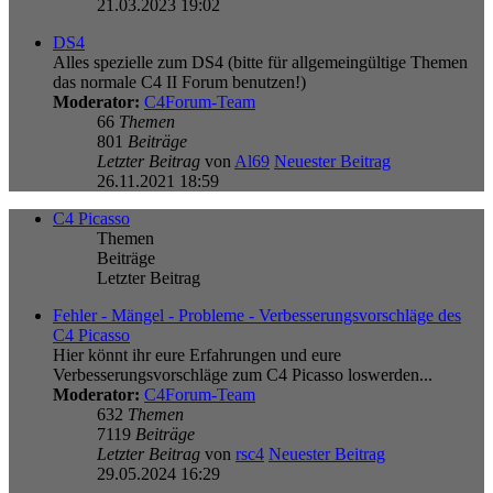
21.03.2023 19:02
DS4
Alles spezielle zum DS4 (bitte für allgemeingültige Themen
das normale C4 II Forum benutzen!)
Moderator:
C4Forum-Team
66
Themen
801
Beiträge
Letzter Beitrag
von
Al69
Neuester Beitrag
26.11.2021 18:59
C4 Picasso
Themen
Beiträge
Letzter Beitrag
Fehler - Mängel - Probleme - Verbesserungsvorschläge des
C4 Picasso
Hier könnt ihr eure Erfahrungen und eure
Verbesserungsvorschläge zum C4 Picasso loswerden...
Moderator:
C4Forum-Team
632
Themen
7119
Beiträge
Letzter Beitrag
von
rsc4
Neuester Beitrag
29.05.2024 16:29