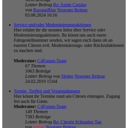
Letzter Beitrag
Re: Apple Carplay
von
RussianBlue
Neuester Beitrag
03.08.2024 16:16
Service und/oder Modernisierungsaktionen
Hier erfahrt ihr die neusten Infos über Service oder
Modernisierungsaktionen. Ihr könnt uns auch euere
Fahrgestellnummer senden, wir sagen euch dann ob an
euerem Citroen evtl. Modernisierungs- oder Rückrufaktionen
zu machen sind.
Moderator:
C4Forum-Team
67
Themen
1063
Beiträge
Letzter Beitrag
von
Sledge
Neuester Beitrag
24.02.2019 15:04
Termin, Treffen und Veranstaltungen
Hier könnt ihr Termine rund um Citroen eintragen. Zugang
frei auch für Gäste.
Moderator:
C4Forum-Team
149
Themen
7383
Beiträge
Letzter Beitrag
Re: Citroën Schrauber Tag
von
juezae
Neuester Beitrag