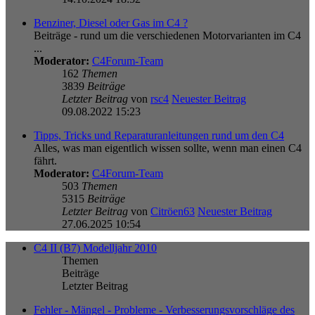
Benziner, Diesel oder Gas im C4 ?
Beiträge - rund um die verschiedenen Motorvarianten im C4
...
Moderator:
C4Forum-Team
162
Themen
3839
Beiträge
Letzter Beitrag
von
rsc4
Neuester Beitrag
09.08.2022 15:23
Tipps, Tricks und Reparaturanleitungen rund um den C4
Alles, was man eigentlich wissen sollte, wenn man einen C4
fährt.
Moderator:
C4Forum-Team
503
Themen
5315
Beiträge
Letzter Beitrag
von
Citröen63
Neuester Beitrag
27.06.2025 10:54
C4 II (B7) Modelljahr 2010
Themen
Beiträge
Letzter Beitrag
Fehler - Mängel - Probleme - Verbesserungsvorschläge des