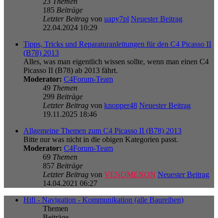
23
Themen
185
Beiträge
Letzter Beitrag
von
uapy7pl
Neuester Beitrag
22.04.2024 10:29
Tipps, Tricks und Reparaturanleitungen für den C4 Picasso II
(B78) 2013
Alles, was man eigentlich wissen sollte, wenn man einen C4
Picasso II (B78) ab 2013 fährt.
Moderator:
C4Forum-Team
49
Themen
299
Beiträge
Letzter Beitrag
von
knopper48
Neuester Beitrag
19.11.2025 18:46
Allgemeine Themen zum C4 Picasso II (B78) 2013
Bitte nur was nicht in die obigen Kategorien passt.
Moderator:
C4Forum-Team
69
Themen
857
Beiträge
Letzter Beitrag
von
VENOMENON
Neuester Beitrag
14.04.2021 06:27
Hifi - Navigation - Kommunikation (alle Baureihen)
Themen
Beiträge