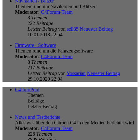
Navikarten / Blitzer
Themen rund um Navikarten und Blitzer
Moderator:
C4Forum-Team
8
Themen
222
Beiträge
Letzter Beitrag
von
sell85
Neuester Beitrag
10.01.2018 22:54
Firmware - Software
Themen rund um die Fahrzeugsoftware
Moderator:
C4Forum-Team
8
Themen
217
Beiträge
Letzter Beitrag
von
Yossarian
Neuester Beitrag
29.10.2020 22:04
C4 InfoPool
Themen
Beiträge
Letzter Beitrag
News und Testberichte
Alles was über den Citroen C4 in den Medien berichtet wird
Moderator:
C4Forum-Team
226
Themen
3898
Beiträge