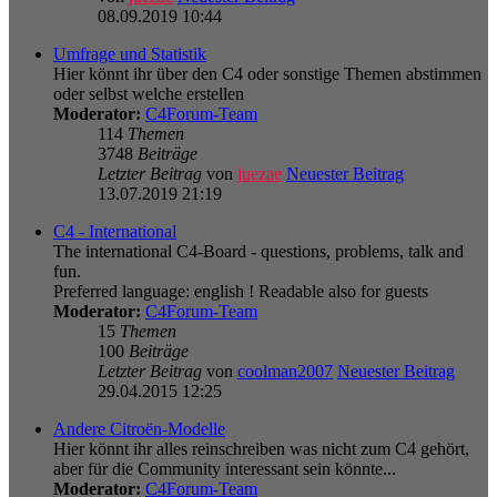
08.09.2019 10:44
Umfrage und Statistik
Hier könnt ihr über den C4 oder sonstige Themen abstimmen
oder selbst welche erstellen
Moderator:
C4Forum-Team
114
Themen
3748
Beiträge
Letzter Beitrag
von
juezae
Neuester Beitrag
13.07.2019 21:19
C4 - International
The international C4-Board - questions, problems, talk and
fun.
Preferred language: english ! Readable also for guests
Moderator:
C4Forum-Team
15
Themen
100
Beiträge
Letzter Beitrag
von
coolman2007
Neuester Beitrag
29.04.2015 12:25
Andere Citroën-Modelle
Hier könnt ihr alles reinschreiben was nicht zum C4 gehört,
aber für die Community interessant sein könnte...
Moderator:
C4Forum-Team