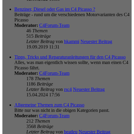
Benziner, Diesel oder Gas im C4 Picasso ?
Beiträge - rund um die verschiedenen Motorvarianten des C4
Picasso
Moderator:
C4Forum-Team
46
Themen
515
Beiträge
Letzter Beitrag
von
hkammi
Neuester Beitrag
19.09.2019 11:31
Tipps, Tricks und Reparaturanleitungen für den C4 Picasso
Alles, was man eigentlich wissen sollte, wenn man einen C4
Picasso fährt.
Moderator:
C4Forum-Team
178
Themen
1186
Beiträge
Letzter Beitrag
von
rsc4
Neuester Beitrag
15.04.2024 17:56
Allgemeine Themen zum C4 Picasso
Bitte nur was nicht in die obigen Kategorien passt.
Moderator:
C4Forum-Team
212
Themen
3568
Beiträge
Letzter Beitrag
von
beatleu
Neuester Beitrag