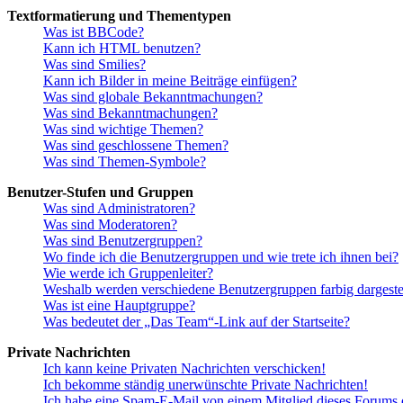
Textformatierung und Thementypen
Was ist BBCode?
Kann ich HTML benutzen?
Was sind Smilies?
Kann ich Bilder in meine Beiträge einfügen?
Was sind globale Bekanntmachungen?
Was sind Bekanntmachungen?
Was sind wichtige Themen?
Was sind geschlossene Themen?
Was sind Themen-Symbole?
Benutzer-Stufen und Gruppen
Was sind Administratoren?
Was sind Moderatoren?
Was sind Benutzergruppen?
Wo finde ich die Benutzergruppen und wie trete ich ihnen bei?
Wie werde ich Gruppenleiter?
Weshalb werden verschiedene Benutzergruppen farbig dargestel
Was ist eine Hauptgruppe?
Was bedeutet der „Das Team“-Link auf der Startseite?
Private Nachrichten
Ich kann keine Privaten Nachrichten verschicken!
Ich bekomme ständig unerwünschte Private Nachrichten!
Ich habe eine Spam-E-Mail von einem Mitglied dieses Forums e