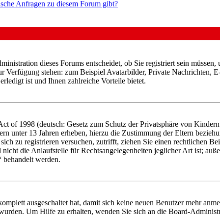
tische Anfragen zu diesem Forum gibt?
nistration dieses Forums entscheidet, ob Sie registriert sein müssen, um
zur Verfügung stehen: zum Beispiel Avatarbilder, Private Nachrichten, 
ledigt ist und Ihnen zahlreiche Vorteile bietet.
t of 1998 (deutsch: Gesetz zum Schutz der Privatsphäre von Kindern i
ern unter 13 Jahren erheben, hierzu die Zustimmung der Eltern bezieh
e sich zu registrieren versuchen, zutrifft, ziehen Sie einen rechtlichen
icht die Anlaufstelle für Rechtsangelegenheiten jeglicher Art ist; auße
“ behandelt werden.
 komplett ausgeschaltet hat, damit sich keine neuen Benutzer mehr anme
 wurden. Um Hilfe zu erhalten, wenden Sie sich an die Board-Administr