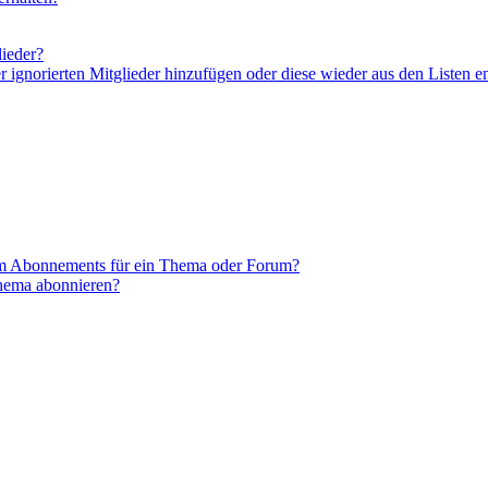
lieder?
er ignorierten Mitglieder hinzufügen oder diese wieder aus den Listen e
em Abonnements für ein Thema oder Forum?
Thema abonnieren?