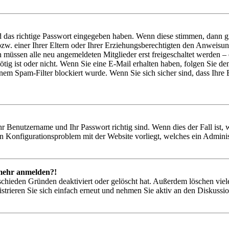
d das richtige Passwort eingegeben haben. Wenn diese stimmen, dann 
zw. einer Ihrer Eltern oder Ihrer Erziehungsberechtigten den Anweisung
n müssen alle neu angemeldeten Mitglieder erst freigeschaltet werden – 
nötig ist oder nicht. Wenn Sie eine E-Mail erhalten haben, folgen Sie d
em Spam-Filter blockiert wurde. Wenn Sie sich sicher sind, dass Ihre
hr Benutzername und Ihr Passwort richtig sind. Wenn dies der Fall ist
ein Konfigurationsproblem mit der Website vorliegt, welches ein Adminis
t mehr anmelden?!
schieden Gründen deaktiviert oder gelöscht hat. Außerdem löschen viele
trieren Sie sich einfach erneut und nehmen Sie aktiv an den Diskussion