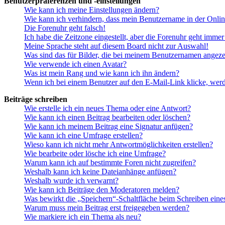
Benutzerpräferenzen und -einstellungen
Wie kann ich meine Einstellungen ändern?
Wie kann ich verhindern, dass mein Benutzername in der Onlin
Die Forenuhr geht falsch!
Ich habe die Zeitzone eingestellt, aber die Forenuhr geht immer
Meine Sprache steht auf diesem Board nicht zur Auswahl!
Was sind das für Bilder, die bei meinem Benutzernamen angez
Wie verwende ich einen Avatar?
Was ist mein Rang und wie kann ich ihn ändern?
Wenn ich bei einem Benutzer auf den E-Mail-Link klicke, werd
Beiträge schreiben
Wie erstelle ich ein neues Thema oder eine Antwort?
Wie kann ich einen Beitrag bearbeiten oder löschen?
Wie kann ich meinem Beitrag eine Signatur anfügen?
Wie kann ich eine Umfrage erstellen?
Wieso kann ich nicht mehr Antwortmöglichkeiten erstellen?
Wie bearbeite oder lösche ich eine Umfrage?
Warum kann ich auf bestimmte Foren nicht zugreifen?
Weshalb kann ich keine Dateianhänge anfügen?
Weshalb wurde ich verwarnt?
Wie kann ich Beiträge den Moderatoren melden?
Was bewirkt die „Speichern“-Schaltfläche beim Schreiben eine
Warum muss mein Beitrag erst freigegeben werden?
Wie markiere ich ein Thema als neu?