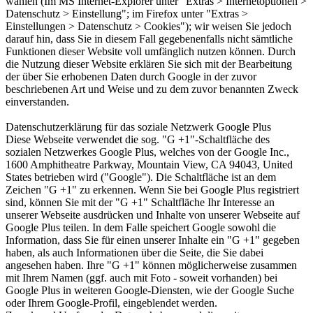
wählen (Im MS Internet-Explorer unter "Extras > Internetoptionen >
Datenschutz > Einstellung"; im Firefox unter "Extras >
Einstellungen > Datenschutz > Cookies"); wir weisen Sie jedoch
darauf hin, dass Sie in diesem Fall gegebenenfalls nicht sämtliche
Funktionen dieser Website voll umfänglich nutzen können. Durch
die Nutzung dieser Website erklären Sie sich mit der Bearbeitung
der über Sie erhobenen Daten durch Google in der zuvor
beschriebenen Art und Weise und zu dem zuvor benannten Zweck
einverstanden.
Datenschutzerklärung für das soziale Netzwerk Google Plus
Diese Webseite verwendet die sog. "G +1"-Schaltfläche des
sozialen Netzwerkes Google Plus, welches von der Google Inc.,
1600 Amphitheatre Parkway, Mountain View, CA 94043, United
States betrieben wird ("Google"). Die Schaltfläche ist an dem
Zeichen "G +1" zu erkennen. Wenn Sie bei Google Plus registriert
sind, können Sie mit der "G +1" Schaltfläche Ihr Interesse an
unserer Webseite ausdrücken und Inhalte von unserer Webseite auf
Google Plus teilen. In dem Falle speichert Google sowohl die
Information, dass Sie für einen unserer Inhalte ein "G +1" gegeben
haben, als auch Informationen über die Seite, die Sie dabei
angesehen haben. Ihre "G +1" können möglicherweise zusammen
mit Ihrem Namen (ggf. auch mit Foto - soweit vorhanden) bei
Google Plus in weiteren Google-Diensten, wie der Google Suche
oder Ihrem Google-Profil, eingeblendet werden.