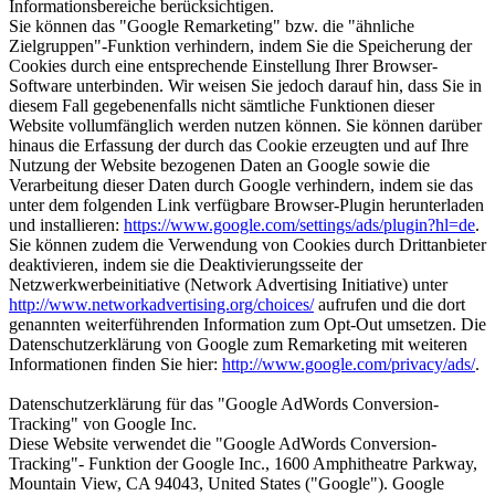
Informationsbereiche berücksichtigen.
Sie können das "Google Remarketing" bzw. die "ähnliche
Zielgruppen"-Funktion verhindern, indem Sie die Speicherung der
Cookies durch eine entsprechende Einstellung Ihrer Browser-
Software unterbinden. Wir weisen Sie jedoch darauf hin, dass Sie in
diesem Fall gegebenenfalls nicht sämtliche Funktionen dieser
Website vollumfänglich werden nutzen können. Sie können darüber
hinaus die Erfassung der durch das Cookie erzeugten und auf Ihre
Nutzung der Website bezogenen Daten an Google sowie die
Verarbeitung dieser Daten durch Google verhindern, indem sie das
unter dem folgenden Link verfügbare Browser-Plugin herunterladen
und installieren:
https://www.google.com/settings/ads/plugin?hl=de
.
Sie können zudem die Verwendung von Cookies durch Drittanbieter
deaktivieren, indem sie die Deaktivierungsseite der
Netzwerkwerbeinitiative (Network Advertising Initiative) unter
http://www.networkadvertising.org/choices/
aufrufen und die dort
genannten weiterführenden Information zum Opt-Out umsetzen. Die
Datenschutzerklärung von Google zum Remarketing mit weiteren
Informationen finden Sie hier:
http://www.google.com/privacy/ads/
.
Datenschutzerklärung für das "Google AdWords Conversion-
Tracking" von Google Inc.
Diese Website verwendet die "Google AdWords Conversion-
Tracking"- Funktion der Google Inc., 1600 Amphitheatre Parkway,
Mountain View, CA 94043, United States ("Google"). Google