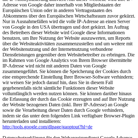
Adresse von Google daher innerhalb von Mitgliedstaaten der
Europäischen Union oder in anderen Vertragsstaaten des
Abkommens über den Europäischen Wirtschaftsraum zuvor gekürzt.
Nur in Ausnahmefällen wird die volle IP-Adresse an einen Server
von Google in den USA übertragen und dort gekürzt. Im Auftrag
des Betreibers dieser Website wird Google diese Informationen
benutzen, um Ihre Nutzung der Website auszuwerten, um Reports
über die Websiteaktivitäten zusammenzustellen und um weitere mit
der Websitenutzung und der Internetnutzung verbundene
Dienstleistungen gegenüber dem Websitebetreiber zu erbringen. Die
im Rahmen von Google Analytics von Ihrem Browser übermittelte
IP-Adresse wird nicht mit anderen Daten von Google
zusammengeführt. Sie können die Speicherung der Cookies durch
eine entsprechende Einstellung Ihrer Browser-Software verhindern;
wir weisen Sie jedoch darauf hin, dass Sie in diesem Fall
gegebenenfalls nicht sämtliche Funktionen dieser Website
vollumfänglich werden nutzen können. Sie können darüber hinaus
die Erfassung der durch das Cookie erzeugten und auf Ihre Nutzung
der Website bezogenen Daten (inkl. Ihrer IP-Adresse) an Google
sowie die Verarbeitung dieser Daten durch Google verhindern,
indem sie das unter dem folgenden Link verfügbare Browser-Plugin
herunterladen und installieren:
http://tools.google.com/dlpage/gaoptout?hl=de
Datenschutzerklärung für den Webanzeigendienst Google Adsense