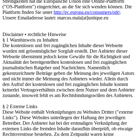
Streitigkeiten hat die Europäische Union eine Online-Plattform
("OS-Plattform") eingerichtet, an die Sie sich wenden können. Die
Plattform finden Sie unter
http://ec.europa.eu/consumers/odr/
.
Unsere Emailadresse lautet: marcus.mala[at]uniique.eu
Disclaimer • rechtliche Hinweise
§ 1 Warnhinweis zu Inhalten
Die kostenlosen und frei zugänglichen Inhalte dieser Webseite
wurden mit grösstmöglicher Sorgfalt erstellt. Der Anbieter dieser
Webseite übernimmt jedoch keine Gewähr für die Richtigkeit und
Aktualität der bereitgestellten kostenlosen und frei zugänglichen
journalistischen Ratgeber und Nachrichten. Namentlich
gekennzeichnete Beiträge geben die Meinung des jeweiligen Autors
und nicht immer die Meinung des Anbieters wieder. Allein durch
den Aufruf der kostenlosen und frei zugänglichen Inhalte kommt
keinerlei Vertragsverhältnis zwischen dem Nutzer und dem Anbieter
zustande, insoweit fehlt es am Rechtsbindungswillen des Anbieters.
§ 2 Externe Links
Diese Website enthält Verknüpfungen zu Websites Dritter ("externe
Links"). Diese Websites unterliegen der Haftung der jeweiligen
Betreiber. Der Anbieter hat bei der erstmaligen Verknüpfung der
externen Links die fremden Inhalte daraufhin überprüft, ob etwaige
Rechtsverstösse bestehen. Zu dem Zeitpunkt waren keine